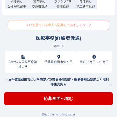
研修あり
賞与あり
ブランクOK
育休あり
女性が活躍中
交通費支給
長期歓迎
第二新卒歓迎
いま見ている求人へ応募してみましょう！
医療事務(経験者優遇)
契約社員
学校法人国際医療福
千葉県成田市畑ヶ田
月給22万円～40万円
祉大学
★千葉県成田市の大学病院／正職員登用制度・医療費補助制度など福利
厚生充実★
応募画面へ進む
原稿ID：
f87f2757661bab28