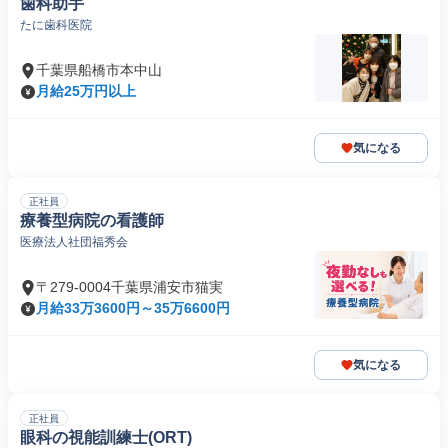
歯科助手
たに歯科医院
千葉県船橋市本中山
月給25万円以上
気になる
正社員
療養型病院の看護師
医療法人社団福秀会
〒279-0004千葉県浦安市猫実
月給33万3600円～35万6600円
気になる
正社員
眼科の視能訓練士(ORT)