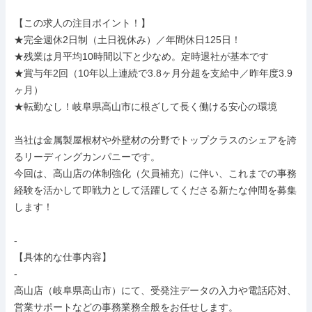
【この求人の注目ポイント！】

★完全週休2日制（土日祝休み）／年間休日125日！

★残業は月平均10時間以下と少なめ。定時退社が基本です

★賞与年2回（10年以上連続で3.8ヶ月分超を支給中／昨年度3.9
ヶ月）

★転勤なし！岐阜県高山市に根ざして長く働ける安心の環境

当社は金属製屋根材や外壁材の分野でトップクラスのシェアを誇
るリーディングカンパニーです。

今回は、高山店の体制強化（欠員補充）に伴い、これまでの事務
経験を活かして即戦力として活躍してくださる新たな仲間を募集
します！

-

【具体的な仕事内容】

-

高山店（岐阜県高山市）にて、受発注データの入力や電話応対、
営業サポートなどの事務業務全般をお任せします。
