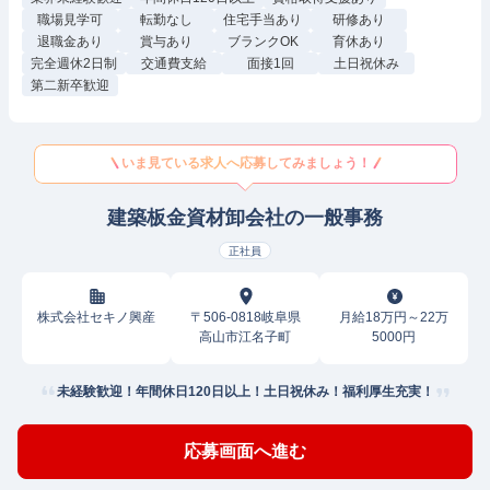
職場見学可
転勤なし
住宅手当あり
研修あり
退職金あり
賞与あり
ブランクOK
育休あり
完全週休2日制
交通費支給
面接1回
土日祝休み
第二新卒歓迎
いま見ている求人へ応募してみましょう！
建築板金資材卸会社の一般事務
正社員
株式会社セキノ興産
〒506-0818岐阜県
月給18万円～22万
高山市江名子町
5000円
未経験歓迎！年間休日120日以上！土日祝休み！福利厚生充実！
応募画面へ進む