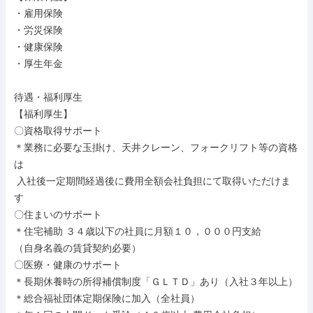
・雇用保険

・労災保険

・健康保険

・厚生年金

待遇・福利厚生

【福利厚生】

〇資格取得サポート

＊業務に必要な玉掛け、天井クレーン、フォークリフト等の資格
は

 入社後一定期間経過後に費用全額会社負担にて取得いただけま
す

〇住まいのサポート

＊住宅補助 ３４歳以下の社員に月額１０，０００円支給

（自身名義の賃貸契約必要）

〇医療・健康のサポート

＊長期休養時の所得補償制度「ＧＬＴＤ」あり（入社３年以上）

＊総合福祉団体定期保険に加入（全社員）
