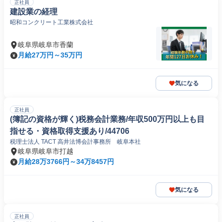
正社員
建設業の経理
昭和コンクリート工業株式会社
岐阜県岐阜市香蘭
月給27万円～35万円
気になる
正社員
(簿記の資格が輝く)税務会計業務/年収500万円以上も目
指せる・資格取得支援あり/44706
税理士法人 TACT 高井法博会計事務所 岐阜本社
岐阜県岐阜市打越
月給28万3766円～34万8457円
気になる
正社員