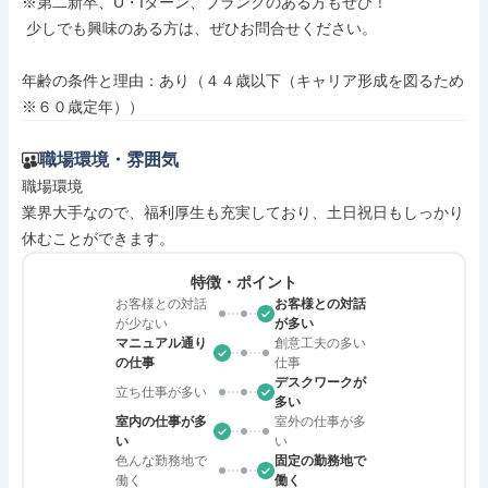
※第二新卒、U・Iターン、ブランクのある方もぜひ！

 少しでも興味のある方は、ぜひお問合せください。

年齢の条件と理由：あり（４４歳以下（キャリア形成を図るため 
※６０歳定年））
職場環境・雰囲気
職場環境

業界大手なので、福利厚生も充実しており、土日祝日もしっかり
休むことができます。
特徴・ポイント
お客様との対話
お客様との対話
が少ない
が多い
マニュアル通り
創意工夫の多い
の仕事
仕事
デスクワークが
立ち仕事が多い
多い
室内の仕事が多
室外の仕事が多
い
い
色んな勤務地で
固定の勤務地で
働く
働く