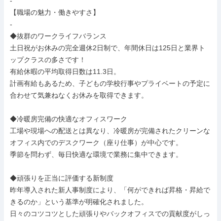
-

【職場の魅力・働きやすさ】

-

◆抜群のワークライフバランス

土日祝がお休みの完全週休2日制で、年間休日は125日と業界ト
ップクラスの多さです！

有給休暇の平均取得日数は11.3日。

計画有給もあるため、子どもの学校行事やプライベートの予定に
合わせて気兼ねなくお休みを取得できます。

◆冷暖房完備の快適なオフィスワーク

工場や現場への配送とは異なり、冷暖房が完備されたクリーンな
オフィス内でのデスクワーク（座り仕事）が中心です。

季節を問わず、毎日快適な環境で業務に集中できます。

◆頑張りを正当に評価する新制度

昨年導入された新人事制度により、「何ができれば昇格・昇給で
きるのか」という基準が明確化されました。

日々のコツコツとした頑張りやバックオフィスでの貢献度がしっ