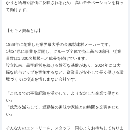
かりと給与や評価に反映されるため、高いモチベーションを持っ
て働けます。

-

【セキノ興産とは】

-

1938年に創業した業界最大手の金属製建材メーカーです。

1都24県に事業を展開し、グループ全体で売上高760億円、従業
員数は1,300名規模へと成長を続けています。

設立以来、黒字経営を続ける盤石な基盤があり、2024年には大
幅な給与アップを実施するなど、従業員が安心して長く働ける環
境づくりに投資を惜しまない会社です。

「これまでの事務経験を活かして、より安定した企業で働きた
い」

「残業を減らして、退勤後の趣味や家族との時間を充実させた
い」

そんな方のエントリーを、スタッフ一同心よりお待ちしておりま