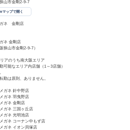
山市金剛2-9-7
gleマップで開く
ガネ　金剛店

ネ 金剛店

狭山市金剛2-9-7）

エリアのうち南大阪エリア

勤可能なエリア内店舗（1～3店舗）



転勤は原則、ありません。

メガネ 針中野店

メガネ 羽曳野店

メガネ 金剛店

メガネ 三国ヶ丘店

メガネ 光明池店

メガネ コーナン中もず店

メガネ イオン貝塚店
