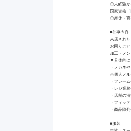
◎未経験か
国家資格「
◎産休・育
■仕事内容

来店された
お困りごと
加工・メン
▼具体的に

・メガネや
※個人ノル
・フレーム
・レジ業務
・店舗の清
・フィッテ
・商品陳列
■服装

男性：スーツ