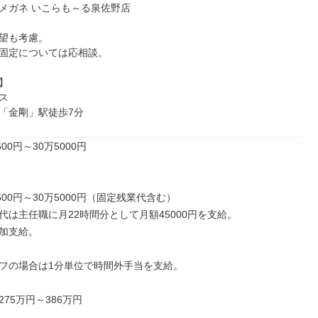
メガネ いこらも～る泉佐野店

望も考慮。

固定については応相談。





「金剛」駅徒歩7分
00円～30万5000円

600円～30万5000円（固定残業代含む）

代は主任職に月22時間分として月額45000円を支給。

加支給。

フの場合は1分単位で時間外手当を支給。

75万円～386万円
