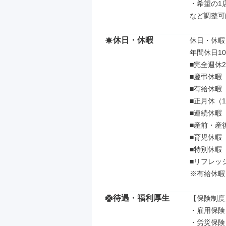
・希望の1店
など調整可
休日・休暇
休日・休暇

年間休日10
■完全週休
■慶弔休暇

■有給休暇

■正月休（1
■連続休暇
■産前・産後
■育児休暇

■特別休暇

■リフレッシ
※有給休暇
待遇・福利厚生
【保険制度】
・雇用保険

・労災保険
