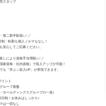
売スタッフ

・第二新卒歓迎♪／／

日制・転勤も個人ノルマもなし！

も安心してご応募ください。

直しにより資格手当増額♪／／

国家資格・社内資格）で収入アップが可能！

でも「学ぶ→収入UP」が実現できます。

イント

グループ基盤

・ホールディングスグループの一員）

2日制！お休みはしっかり♪

マは一切なし
