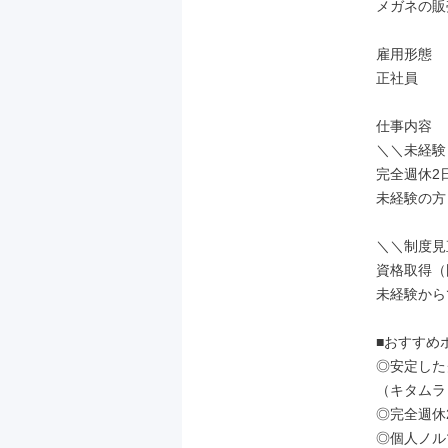
メガネの販
雇用形態

正社員

仕事内容

＼＼未経験
完全週休2
未経験の方
＼＼制度見
資格取得（
未経験から
■おすすめポ
◎安定した
（キタムラ
◎完全週休
◎個人ノル