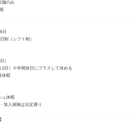
舗のみ

能
6日

2日制（シフト制）

日）

（3日）※年間休日にプラスして休める

休暇

ュ休暇

・加入保険は法定通り

