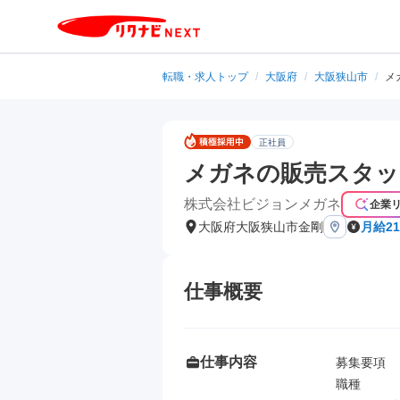
転職・求人トップ
/
大阪府
/
大阪狭山市
/
メ
正社員
メガネの販売スタッ
株式会社ビジョンメガネ
企業
大阪府大阪狭山市金剛
月給21
仕事概要
仕事内容
募集要項

職種
