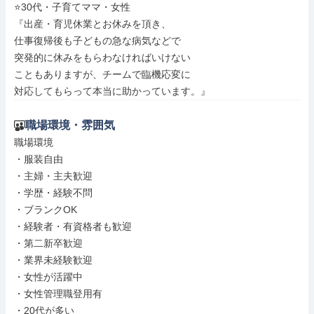
⭐️30代・子育てママ・女性

『出産・育児休業とお休みを頂き、

仕事復帰後も子どもの急な病気などで

突発的に休みをもらわなければいけない

こともありますが、チームで臨機応変に

対応してもらって本当に助かっています。』
職場環境・雰囲気
職場環境

・服装自由

・主婦・主夫歓迎

・学歴・経験不問

・ブランクOK

・経験者・有資格者も歓迎

・第二新卒歓迎

・業界未経験歓迎

・女性が活躍中

・女性管理職登用有

・20代が多い
