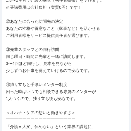
1.5〜2ヶ月で介護の基本（初任者研修）を学びます。

※受講費用は会社負担（実質0円）です！

②あなたに合った訪問先の決定

あなたの性格や得意なこと（家事など）を活かせる

ご利用者様をサービス提供責任者が選びます。

③先輩スタッフとの同行訪問

同じ曜日・時間に先輩と一緒に訪問します。

3〜4回ほど同行し、見本を見ながら

少しずつお仕事を覚えていけるので安心です。

④独り立ちと手厚いメンター制度

困った時はいつでも相談できる専属のメンターが

1人つくので、独り立ち後も安心です。

＜オハナ・ケアの想いと働きやすさ＞

￣￣￣￣￣￣￣￣￣￣￣￣￣￣￣￣￣

「介護＝大変、休めない」という業界の課題に、
