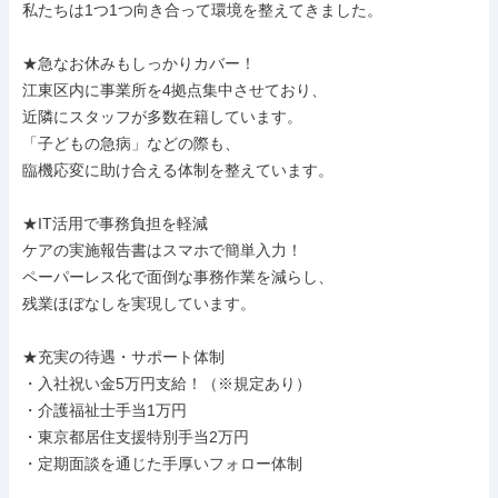
私たちは1つ1つ向き合って環境を整えてきました。

★急なお休みもしっかりカバー！

江東区内に事業所を4拠点集中させており、

近隣にスタッフが多数在籍しています。

「子どもの急病」などの際も、

臨機応変に助け合える体制を整えています。

★IT活用で事務負担を軽減

ケアの実施報告書はスマホで簡単入力！

ペーパーレス化で面倒な事務作業を減らし、

残業ほぼなしを実現しています。

★充実の待遇・サポート体制

・入社祝い金5万円支給！（※規定あり）

・介護福祉士手当1万円

・東京都居住支援特別手当2万円

・定期面談を通じた手厚いフォロー体制
