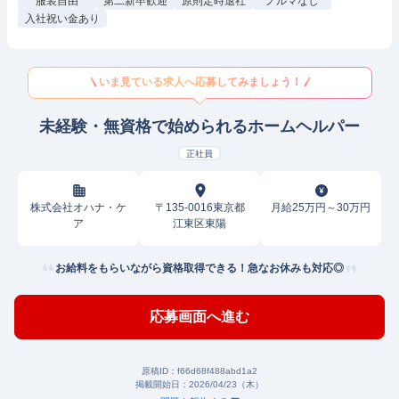
服装自由
第二新卒歓迎
原則定時退社
ノルマなし
入社祝い金あり
いま見ている求人へ応募してみましょう！
未経験・無資格で始められるホームヘルパー
正社員
株式会社オハナ・ケ
〒135-0016東京都
月給25万円～30万円
ア
江東区東陽
お給料をもらいながら資格取得できる！急なお休みも対応◎
応募画面へ進む
原稿ID：
f66d68f488abd1a2
掲載開始日：
2026/04/23（木）