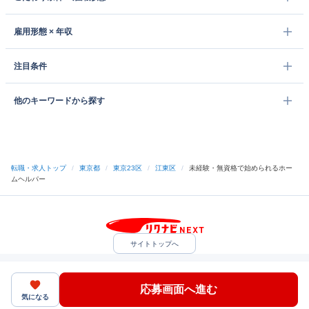
雇用形態 × 年収
注目条件
他のキーワードから探す
転職・求人トップ
/
東京都
/
東京23区
/
江東区
/
未経験・無資格で始められるホー
ムヘルパー
サイトトップへ
中途採用をご検討の企業様
利用規約・プライバシーポリシー
サイトマップ
ヘルプ・お問い合わせ
応募画面へ進む
（C）Indeed Inc.
気になる