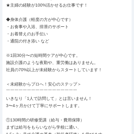
★主婦の経験が100%活かせるお仕事です！

◆身体介護（軽度の方が中心です）

・お食事や入浴、排泄のサポート

・お着替えのお手伝い

・通院の付き添い など

※1回30分〜の短時間ケアが中心です。

施設介護のような夜勤や、重労働はありません。

社員の70%以上が未経験からスタートしています！

＜未経験からプロへ！安心のステップ＞

￣￣￣￣￣￣￣￣￣￣￣￣￣￣￣￣￣

いきなり「1人で訪問して」とは言いません！

3〜4ヶ月かけて丁寧にサポートします。

①130時間の研修受講（給与・費用保障）

まずは給与をもらいながら学校に通い、
