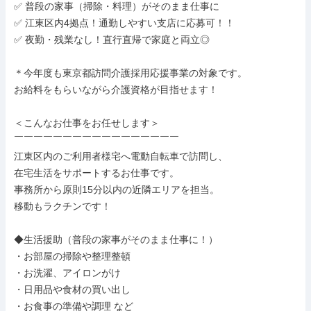
✅ 普段の家事（掃除・料理）がそのまま仕事に

✅ 江東区内4拠点！通勤しやすい支店に応募可！！

✅ 夜勤・残業なし！直行直帰で家庭と両立◎

＊今年度も東京都訪問介護採用応援事業の対象です。

お給料をもらいながら介護資格が目指せます！

＜こんなお仕事をお任せします＞

￣￣￣￣￣￣￣￣￣￣￣￣￣￣￣￣￣

江東区内のご利用者様宅へ電動自転車で訪問し、

在宅生活をサポートするお仕事です。

事務所から原則15分以内の近隣エリアを担当。

移動もラクチンです！

◆生活援助（普段の家事がそのまま仕事に！）

・お部屋の掃除や整理整頓

・お洗濯、アイロンがけ

・日用品や食材の買い出し

・お食事の準備や調理 など
