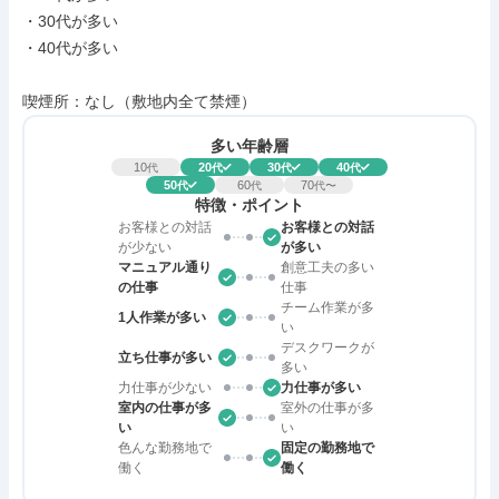
・30代が多い

・40代が多い

喫煙所：なし（敷地内全て禁煙）
多い年齢層
10
20
30
40
代
代
代
代
50
60
70
代
代
代〜
特徴・ポイント
お客様との対話
お客様との対話
が少ない
が多い
マニュアル通り
創意工夫の多い
の仕事
仕事
チーム作業が多
1人作業が多い
い
デスクワークが
立ち仕事が多い
多い
力仕事が少ない
力仕事が多い
室内の仕事が多
室外の仕事が多
い
い
色んな勤務地で
固定の勤務地で
働く
働く