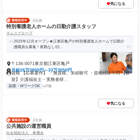
気になる
正社員
特別養護老人ホームの日勤介護スタッフ
タムスグループ
2025年12月オープン★江東区亀戸の特別養護老人ホームで日勤介
護職員を募集！夜勤なし/日...
〒136-0071東京都江東区亀戸
月給26万3800円～33万3050円
資格 【応募要件】 ・無資格、未経験可 ・資格経験不問 【歓
迎】介護福祉士・実務者研...
副業・WワークOK
+27個
気になる
正社員
公共施設の運営職員
社会福祉法人 奉優会