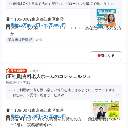
未経験OK！日本で活かす英語力。グローバルな環境で働こう！
〒135-0062東京都江東区東雲
月給26万8667円～35万6000円
求めている人材 -+-+-+-+-+-+-+-+-+-+-+-+ あなたのやる気を活
か...
業界未経験歓迎
+24個
気になる
正社員
(正社員)有料老人ホームのコンシェルジュ
株式会社ケア21
＜ご利用者に寄り添い楽しい毎日を過ごせるように、サポートする
お仕事。＞受付・総合サービス対...
〒136-0071東京都江東区亀戸
月給25万7800円～27万2800円
資格 ■下記いずれかの資格をお持ちの方 ・初任者研修(ヘルパ
ー2級) ・実務者研修(ヘ...