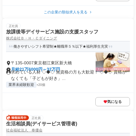
この企業の類似求人を見る
正社員
放課後等デイサービス施設の支援スタッフ
株式会社Ｂ・Ｈ・Ｃダイニング
働きやすいシフト希望制★離職率５％以下★福利厚生充実
〒135-0007東京都江東区新大橋
月給21万6000円～32万円
求めている人材 ◇◆◇ 無資格の方も大歓迎！ ◇◆◇ 資格が
なくても「子どもが好き」...
業界未経験歓迎
+20個
気になる
正社員
生活相談員(デイサービス管理者)
社会福祉法人 奉優会