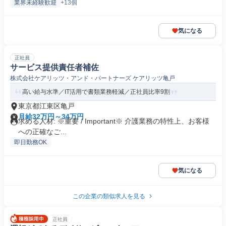
業界未経験歓迎
+13個
気になる
正社員
サービス提供責任者補佐
株式会社ケアリッツ・アンド・パートナーズ ケアリッツ亀戸
高い給与水準／IT活用で書類業務軽減／正社員比率9割
東京都江東区亀戸
月給32万円～34万円
求める人材: ※重要 / Important※ 介護業務の特性上、お客様
への正確なご...
即日勤務OK
気になる
この企業の類似求人を見る
正社員