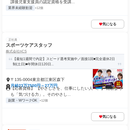
課後児童支援員の認定資格を受講...
業界未経験歓迎
+12個
気になる
正社員
スポーツケアスタッフ
株式会社nCS
【最短1週間で内定】スピード選考実施中／面接1回■完全週休2日
制(土日)■年間休日120日...
〒135-0004東京都江東区森下
月給23万7500円～27万円
【応募資格】 【やさしさを、仕事にしたい人へ。】 経験より
も「気づける力」。そのやさし...
副業・WワークOK
+12個
気になる