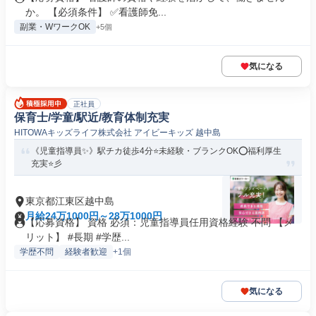
か。 【必須条件】 ✅看護師免...
副業・WワークOK
+5個
気になる
正社員
保育士/学童/駅近/教育体制充実
HITOWAキッズライフ株式会社 アイビーキッズ 越中島
《児童指導員✨》駅チカ徒歩4分⭐未経験・ブランクOK⭕福利厚生
充実⭐彡
東京都江東区越中島
月給24万1000円～28万1000円
【応募資格】 資格 必須：児童指導員任用資格経験 不問 【メ
リット】 #長期 #学歴...
学歴不問
経験者歓迎
+1個
気になる