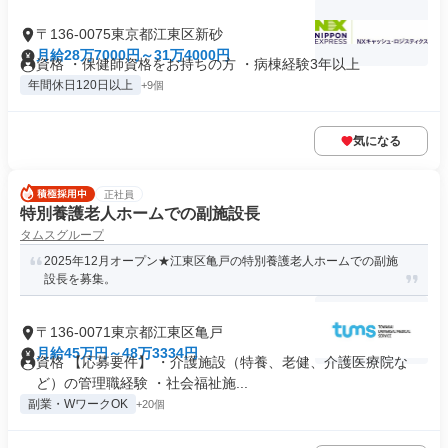
〒136-0075東京都江東区新砂
月給28万7000円～31万4000円
資格 ・保健師資格をお持ちの方 ・病棟経験3年以上
年間休日120日以上
+9個
気になる
正社員
特別養護老人ホームでの副施設長
タムスグループ
2025年12月オープン★江東区亀戸の特別養護老人ホームでの副施
設長を募集。
〒136-0071東京都江東区亀戸
月給45万円～48万3334円
資格 【応募要件】 ・介護施設（特養、老健、介護医療院な
ど）の管理職経験 ・社会福祉施...
副業・WワークOK
+20個