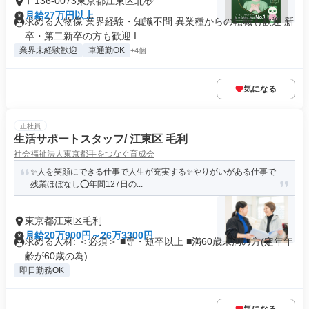
〒136-0073東京都江東区北砂
月給27万円以上
求める人物像 業界経験・知識不問 異業種からの転職も歓迎 新
卒・第二新卒の方も歓迎 I...
業界未経験歓迎
車通勤OK
+4個
気になる
正社員
生活サポートスタッフ/ 江東区 毛利
社会福祉法人東京都手をつなぐ育成会
✨人を笑顔にできる仕事で人生が充実する✨やりがいがある仕事で
残業ほぼなし⭕️年間127日の...
東京都江東区毛利
月給20万900円～26万3300円
求める人材: ＜必須＞ ■専・短卒以上 ■満60歳未満の方(定年年
齢が60歳の為)...
即日勤務OK