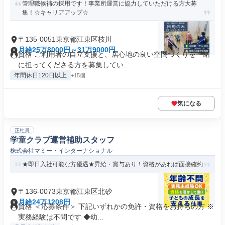
管理職候補の採用です！事業所運営に協力していただける方大募
集！☆キャリアアップ☆
〒135-0051東京都江東区枝川
月給25万8000円～31万9000円
資格 ご利用者の自立支援と、居心地の良い空間づくりを一緒
に担ってくださる方を募集してい...
年間休日120日以上
+15個
気になる
正社員
学童クラブ運営補助スタッフ
株式会社マミー・インターナショナル
★即日入社可能な方優遇★昇給・賞与あり！資格があれば面接確約
〒136-0073東京都江東区北砂
月給24万1208円
資格 ＜応募条件＞ 下記いずれかの免許・資格をお持ちの方 ※
実務経験は不問です ◆幼...