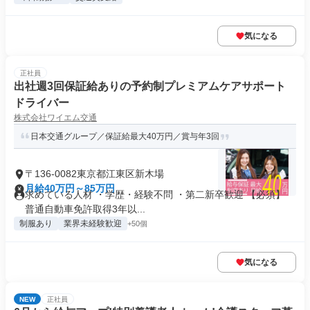
気になる
正社員
出社週3回保証給ありの予約制プレミアムケアサポート
ドライバー
株式会社ワイエム交通
日本交通グループ／保証給最大40万円／賞与年3回
〒136-0082東京都江東区新木場
月給40万円～85万円
求めている人材 ・学歴・経験不問 ・第二新卒歓迎 【必須】
普通自動車免許取得3年以...
制服あり
業界未経験歓迎
+50個
気になる
NEW
正社員