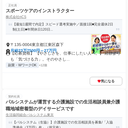
正社員
スポーツケアのインストラクター
株式会社nCS
【最短1週間で内定】スピード選考実施中／面接1回■完全週休2日
制(土日)■年間休日120日...
〒135-0004東京都江東区森下
月給23万7500円～27万円
【応募資格】 【やさしさを、仕事にしたい人へ。】 経験より
も「気づける力」。そのやさし...
副業・WワークOK
+12個
気になる
契約社員
パルシステムが運営する介護施設での生活相談員兼介護
職地域密着型のデイサービスです
生活協同組合パルシステム東京
【パルシステム（生協）】介護施設での生活相談員を募集/「入協
準備金（3万円）有」（規定有）