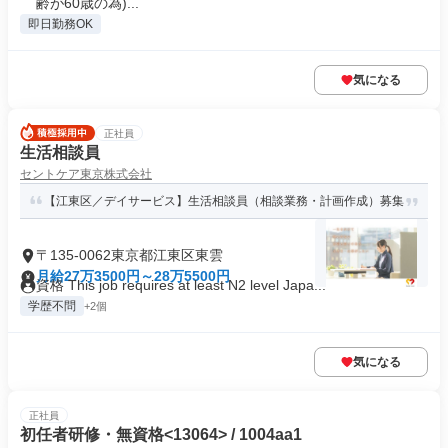
齢が60歳の為)...
即日勤務OK
気になる
正社員
生活相談員
セントケア東京株式会社
【江東区／デイサービス】生活相談員（相談業務・計画作成）募集
〒135-0062東京都江東区東雲
月給27万3500円～28万5500円
資格 This job requires at least N2 level Japa...
学歴不問
+2個
気になる
正社員
初任者研修・無資格<13064> / 1004aa1