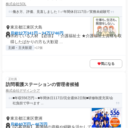
株式会社SOL
働き方、評価、見直しました！✅年間休日117日✅実務未経験可
東京都江東区大島
月給32万341円～34万7746円
求めている人材 【必須】 ・介護福祉士 ★介護福祉士資格を取
得したばかりの方も大歓迎 ...
主婦・主夫歓迎
+17個
気になる
正社員
訪問看護ステーションの管理者候補
株式会社デザインケア
■年収556万円～■年間休日117日/完全週休2日制■研修制度充実/会
社負担で学べます ...
東京都江東区豊洲
月給40万円～46万円
【応募資格】 看護師の資格や経験を活かして、働きません