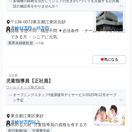
多職種の経験を活かしてシニアの生きがいづくりを支援する公共施
設の施設長をやりませんか！
〒136-0073東京都江東区北砂
月給32万円～35万円
資格 学歴不問・職歴不問 ▼必須条件 ・チームワークを大切に
できる方 ・シニアに元気...
業界未経験歓迎
+15個
気になる
正社員
児童指導員【正社員】
ワールドキッズ株式会社
オープニングスタッフ!!放課後等デイサービス/2025年12月オープ
ン予定
東京都江東区東砂
月給30万円以上
求める人材: 児童指導員の資格を有する方
即日勤務OK
交通費支給