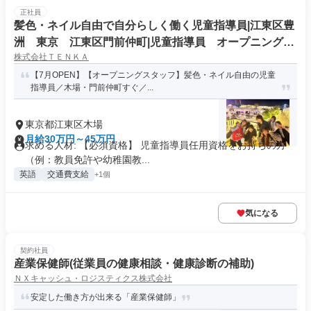
正社員
髪色・ネイル自由で自分らしく働く児童指導員|江東区豊
洲 東京 江東区門前仲町|児童指導員 オープニングス
株式会社ＴＥＮＫＡ
タッフ|児童発達支援 放課後等デイサービス
【7月OPEN】【オープニングスタッフ】髪色・ネイル自由の児童
指導員／木場・門前仲町すぐ／...
東京都江東区木場
月給30万円～45万円
求める人材: 【必須資格】 児童指導員任用資格をお持ちの方
（例：教員免許や幼稚園教...
英語
交通費支給
+1個
気になる
契約社員
産業保健師(従業員の健康相談・健康診断の補助)
ＮＸキャッシュ・ロジスティクス株式会社
安定した働き方が出来る「産業保健師」