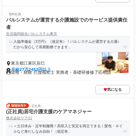
契約社員
パルシステムが運営する介護施設でのサービス提供責任
者
生活協同組合パルシステム東京
入協準備金（3万円）（規定有）！パルシステムが運営する介護♪
だから安心して長期勤務できます...
東京都江東区辰巳
月給27万2452円以上
資格・経験 介護福祉士 実務者・基礎研修修了応相談
気になる
正社員
(正社員)居宅介護支援のケアマネジャー
株式会社ケア21
＜土日休み・定年制撤廃！高収入と安定を両立できる｜髪色・ネイ
ルなど身だしなみ自由！（規定有...