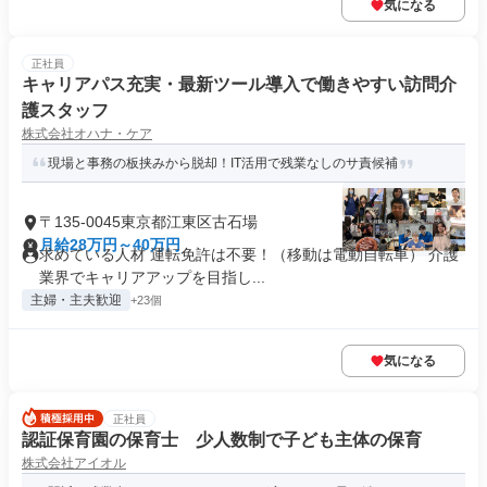
気になる
正社員
キャリアパス充実・最新ツール導入で働きやすい訪問介
護スタッフ
株式会社オハナ・ケア
現場と事務の板挟みから脱却！IT活用で残業なしのサ責候補
〒135-0045東京都江東区古石場
月給28万円～40万円
求めている人材 運転免許は不要！（移動は電動自転車） 介護
業界でキャリアアップを目指し...
主婦・主夫歓迎
+23個
気になる
正社員
認証保育園の保育士 少人数制で子ども主体の保育
株式会社アイオル