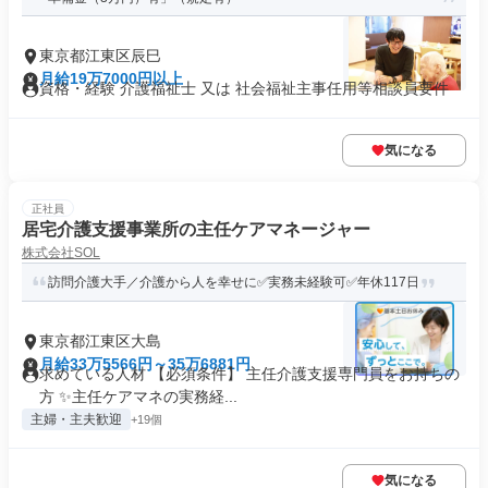
東京都江東区辰巳
月給19万7000円以上
資格・経験 介護福祉士 又は 社会福祉主事任用等相談員要件
気になる
正社員
居宅介護支援事業所の主任ケアマネージャー
株式会社SOL
訪問介護大手／介護から人を幸せに✅実務未経験可✅年休117日
東京都江東区大島
月給33万5566円～35万6881円
求めている人材 【必須条件】 主任介護支援専門員をお持ちの
方 ✨主任ケアマネの実務経...
主婦・主夫歓迎
+19個
気になる