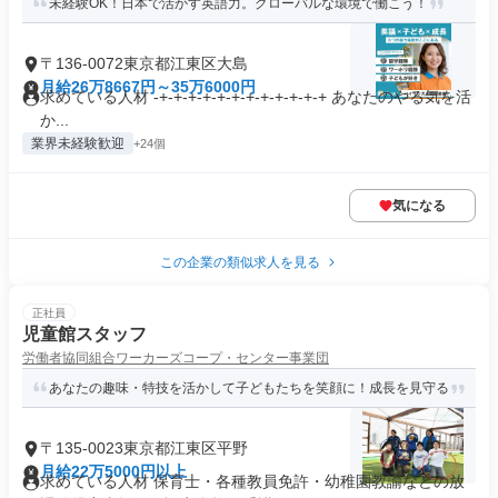
未経験OK！日本で活かす英語力。グローバルな環境で働こう！
〒136-0072東京都江東区大島
月給26万8667円～35万6000円
求めている人材 -+-+-+-+-+-+-+-+-+-+-+-+ あなたのやる気を活
か...
業界未経験歓迎
+24個
気になる
この企業の類似求人を見る
正社員
児童館スタッフ
労働者協同組合ワーカーズコープ・センター事業団
あなたの趣味・特技を活かして子どもたちを笑顔に！成長を見守る
〒135-0023東京都江東区平野
月給22万5000円以上
求めている人材 保育士・各種教員免許・幼稚園教諭などの放