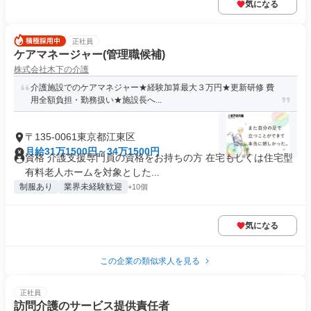
気になる
正社員
ケアマネージャー(管理職候補)
株式会社木下の介護
介護施設でのケアマネジャー★経験加算最大３万円★更新研修 費
用全額負担・勤務扱い★施設長へ...
〒135-0061東京都江東区
月給31万1500円～34万1500円
資格 介護支援専門員の資格をお持ちの方 在宅もしくは住宅型
有料老人ホームを対象とした...
制服あり
業界未経験歓迎
+10個
気になる
この企業の類似求人を見る
正社員
訪問介護のサービス提供責任者