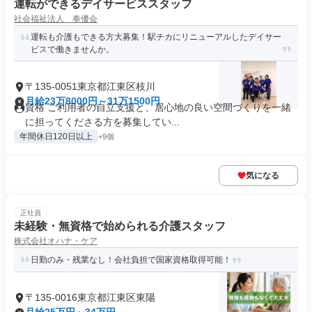
運転ができるデイサービススタッフ
社会福祉法人 奉優会
運転も介護もできる方大募集！駅チカにリニューアルしたデイサー
ビスで働きませんか。
〒135-0051東京都江東区枝川
月給23万8000円～31万1500円
資格 ご利用者の自立支援と、居心地の良い空間づくりを一緒
に担ってくださる方を募集してい...
年間休日120日以上
+9個
気になる
正社員
未経験・無資格で始められる介護スタッフ
株式会社オハナ・ケア
日勤のみ・残業なし！会社負担で国家資格取得可能！
〒135-0016東京都江東区東陽