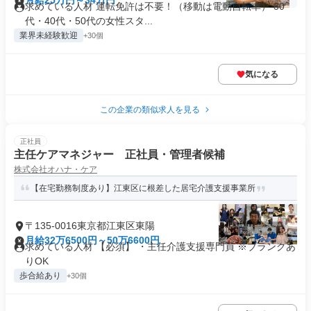
月給25万円～34万円
求めている人材 運転免許は不要！（移動は電動自転車） 30
代・40代・50代の女性スタ...
業界未経験歓迎
+30個
気になる
この企業の類似求人を見る
正社員
主任ケアマネジャー 正社員・管理者候補
株式会社オハナ・ケア
【在宅勤務制度あり】江東区に根差した居宅介護支援事業所
〒135-0016東京都江東区東陽
月給32万6500円～50万6600円
求めている人材 【必須】 ・主任介護支援専門員 ※ブランクあ
りOK
歩合給あり
+30個