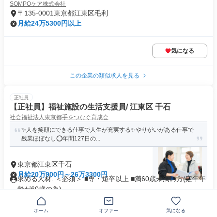
SOMPOケア株式会社
〒135-0001東京都江東区毛利
月給24万5300円以上
気になる
この企業の類似求人を見る
正社員
【正社員】福祉施設の生活支援員/ 江東区 千石
社会福祉法人東京都手をつなぐ育成会
✨人を笑顔にできる仕事で人生が充実する✨やりがいがある仕事で
残業ほぼなし⭕️年間127日の...
東京都江東区千石
月給20万900円～26万3300円
求める人材: ＜必須＞ ■専・短卒以上 ■満60歳未満の方(定年年
齢が60歳の為)...
即日勤務OK
ホーム
オファー
気になる