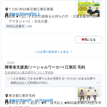
〒135-0016東京都江東区東陽
月給36万5000円以上
資格 ■下記いずれかの資格をお持ちの方 ・介護支援専門員(ケ
アマネジャー) ・主任介護...
60代も応募可
+9個
気になる
この企業の類似求人を見る
正社員
障害者支援員/ソーシャルワーカー/ 江東区 毛利
社会福祉法人東京都手をつなぐ育成会
✨人を笑顔にできる仕事で人生が充実する✨やりがいがある仕事で
残業ほぼなし⭕️年間127日の...
東京都江東区毛利
月給20万900円～26万3300円
求める人材: ＜必須＞ ■専・短卒以上 ■満60歳未満の方(定年年