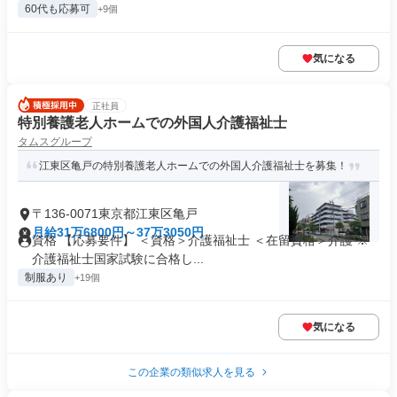
60代も応募可
+9個
気になる
正社員
特別養護老人ホームでの外国人介護福祉士
タムスグループ
江東区亀戸の特別養護老人ホームでの外国人介護福祉士を募集！
〒136-0071東京都江東区亀戸
月給31万6800円～37万3050円
資格 【応募要件】 ＜資格＞介護福祉士 ＜在留資格＞介護 ※
介護福祉士国家試験に合格し...
制服あり
+19個
気になる
この企業の類似求人を見る