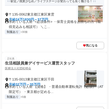
駅近／残業少なめ／ライフステージが変わっても長く働ける！
〒135-0062東京都江東区東雲
月給24万1830円～37万円
求めている人材 "<必須条件> ・保育士資格をお持ちの方（取
得見込みも相談可） ＼こ...
制服あり
+30個
気になる
正社員
生活相談員兼デイサービス運営スタッフ
医療法人社団松晴会
〒135-0013東京都江東区千田
月給32万円～35万円
求めている人材 【資格】 ・普通自動車運転免許（必須）（AT
限定可） ・東京都が定める...
制服あり
+5個