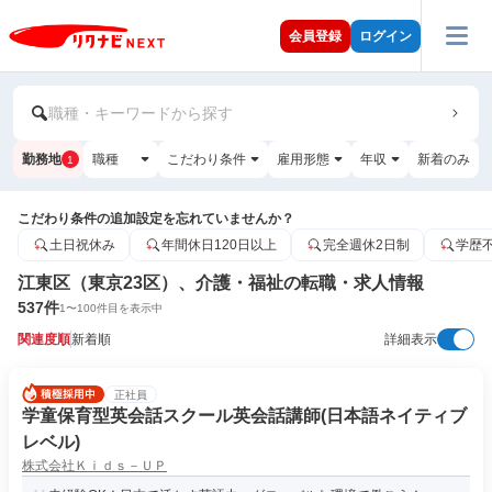
会員登録
ログイン
職種・キーワードから探す
勤務地
職種
こだわり条件
雇用形態
年収
新着のみ
1
こだわり条件の追加設定を忘れていませんか？
土日祝休み
年間休日120日以上
完全週休2日制
学歴
江東区（東京23区）、介護・福祉の転職・求人情報
537
件
1
〜
100
件目を表示中
関連度順
新着順
詳細表示
正社員
学童保育型英会話スクール英会話講師(日本語ネイティブ
レベル)
株式会社Ｋｉｄｓ－ＵＰ