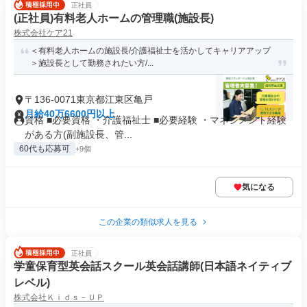
正社員
(正社員)有料老人ホームの管理職(施設長)
株式会社ケア21
＜有料老人ホームの施設長/介護福祉士を活かしてキャリアアップ
＞施設長として勤務されたい方/...
〒136-0071東京都江東区亀戸
月給40万6600円以上
資格 ■必要資格 ・介護福祉士 ■必要経験 ・マネジメント経験
がある方(副施設長、管...
60代も応募可
+9個
気になる
この企業の類似求人を見る
正社員
学童保育型英会話スクール英会話講師(日本語ネイティブ
レベル)
株式会社Ｋｉｄｓ－ＵＰ