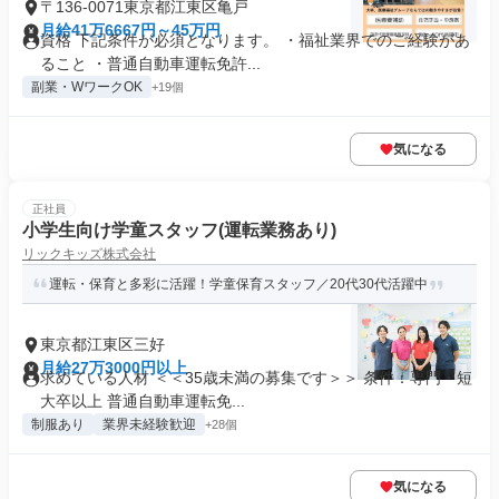
〒136-0071東京都江東区亀戸
月給41万6667円～45万円
資格 下記条件が必須となります。 ・福祉業界でのご経験があ
ること ・普通自動車運転免許...
副業・WワークOK
+19個
気になる
正社員
小学生向け学童スタッフ(運転業務あり)
リックキッズ株式会社
運転・保育と多彩に活躍！学童保育スタッフ／20代30代活躍中
東京都江東区三好
月給27万3000円以上
求めている人材 ＜＜35歳未満の募集です＞＞ 条件：専門・短
大卒以上 普通自動車運転免...
制服あり
業界未経験歓迎
+28個
気になる