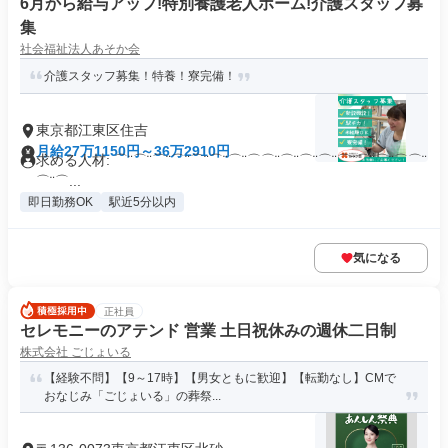
6月から給与アップ!特別養護老人ホーム!介護スタッフ募
集
社会福祉法人あそか会
介護スタッフ募集！特養！寮完備！
東京都江東区住吉
月給27万1150円～36万2910円
求める人材: ⌒¨⌒¨⌒¨⌒¨⌒¨⌒¨⌒¨⌒⌒¨⌒¨⌒¨⌒¨⌒¨⌒¨⌒¨⌒⌒¨
⌒¨⌒...
即日勤務OK
駅近5分以内
気になる
正社員
セレモニーのアテンド 営業 土日祝休みの週休二日制
株式会社 ごじょいる
【経験不問】【9～17時】【男女ともに歓迎】【転勤なし】CMで
おなじみ「ごじょいる」の葬祭...