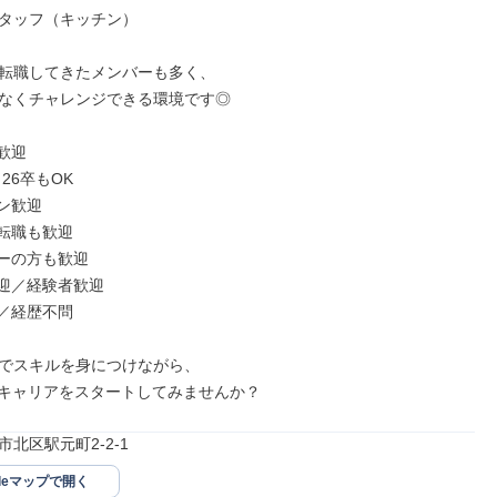
タッフ（キッチン）

転職してきたメンバーも多く、

なくチャレンジできる環境です◎

迎

26卒もOK

ン歓迎

転職も歓迎

ーの方も歓迎

迎／経験者歓迎

／経歴不問

でスキルを身につけながら、

のキャリアをスタートしてみませんか？
北区駅元町2-2-1
gleマップで開く