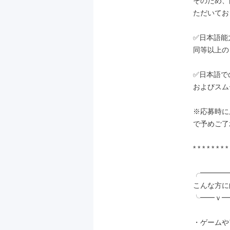
そのため、
ただいてお
✅日本語能力
同等以上の
✅日本語で
およびスム
※応募時に
で予めご了
* * * * * * * * 
╭━━━━
こんな方に
╰━━ｖ━
・ゲームや