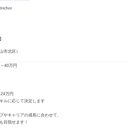
ichor



山市北区）
～40万円

24万円

キルに応じて決定します

プやキャリアの成長に合わせて、

も目指せます！
