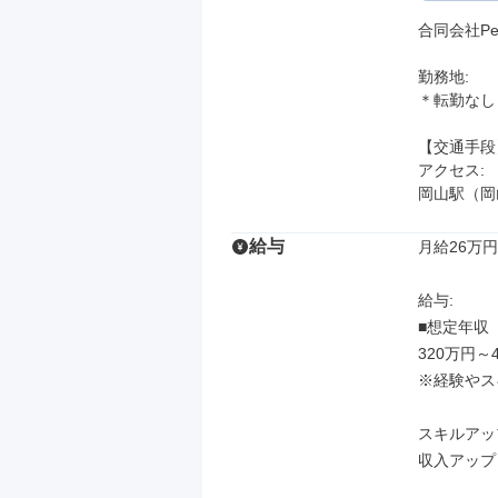
合同会社Petr
勤務地: 

＊転勤なし

【交通手段】
アクセス: 

岡山駅（岡
給与
月給26万円
給与: 

■想定年収

320万円～4
※経験やス
スキルアッ
収入アップ