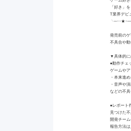
ゲーム好き
「好き」をき
T業界デビ
╰─･･★･─
発売前のゲ
不具合や動
▼具体的に
●動作チェッ
ゲームやア
・本来進め
・音声や演
などの不具
●レポート作
見つけた不
開発チーム
報告方法は