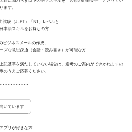
国籍に関わらず以下の語学スキルを「必須の応募要件」とさせてい
ります。

試験（JLPT）「N1」レベルと

日本語スキルをお持ちの方

のビジネスメールの作成、

ーズな意思疎通（会話・読み書き）が可能な方

上記基準を満たしていない場合は、選考のご案内ができかねますの
承のうえご応募ください。

* * * * * * * * * * *

━━━━━━━╮

向いています

━━━━━━━╯

アプリが好きな方
