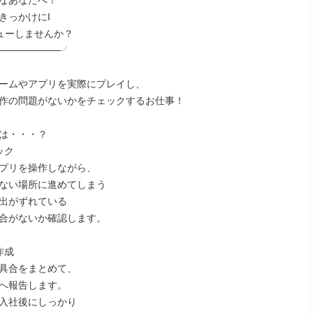
なあなたへ！

っかけにI

ューしませんか？

─────────╯

ームやアプリを実際にプレイし、

作の問題がないかをチェックするお仕事！

は・・・？

ク

プリを操作しながら、

ない場所に進めてしまう

出がずれている

合がないか確認します。

成

具合をまとめて、

へ報告します。

入社後にしっかり
