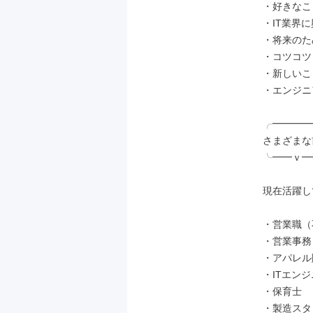
・好きなこ
・IT業界
・将来のた
・コツコツ
・新しいこ
・エンジニ
╭━━━━
さまざまな
╰━━ｖ━
現在活躍し
・営業職（
・営業事務

・アパレル
・ITエンジ
・保育士

・製造スタ