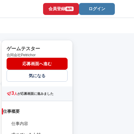
会員登録
ログイン
無料
ゲームテスター
合同会社Petrichor
応募画面へ進む
気になる
3
人
が応募画面に進みました
仕事概要
仕事内容