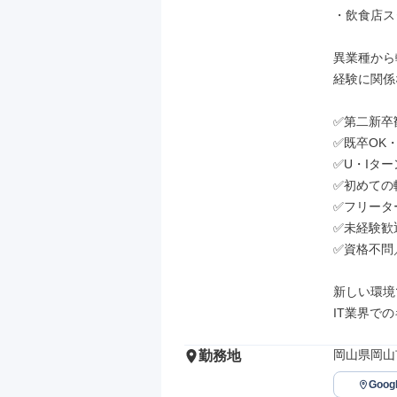
・飲食店ス
異業種から
経験に関係
✅第二新卒歓
✅既卒OK・
✅U・Iター
✅初めての
✅フリータ
✅未経験歓
✅資格不問
新しい環境
IT業界で
岡山県岡山市
勤務地
Goo