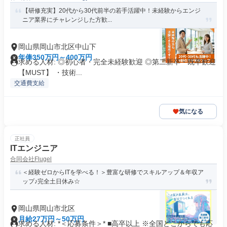
【研修充実】20代から30代前半の若手活躍中！未経験からエンジ
ニア業界にチャレンジした方歓...
岡山県岡山市北区中山下
年俸350万円～400万円
求める人材: ◎初心者・完全未経験歓迎 ◎第二新卒・既卒歓迎
【MUST】 ・技術...
交通費支給
気になる
正社員
ITエンジニア
合同会社Flugel
＜経験ゼロからITを学べる！＞豊富な研修でスキルアップ＆年収ア
ップ♪完全土日休み☆
岡山県岡山市北区
月給27万円～50万円
求める人材: *＜応募条件＞* ■高卒以上 ※全国どこからでも応