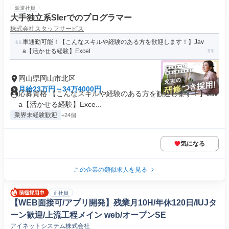
派遣社員
大手独立系SIerでのプログラマー
株式会社スタッフサービス
車通勤可能！【こんなスキルや経験のある方を歓迎します！】Jav
a【活かせる経験】Excel
岡山県岡山市北区
月給23万円～34万4000円
応募資格 【こんなスキルや経験のある方を歓迎します！】Jav
a【活かせる経験】Exce...
業界未経験歓迎
+24個
気になる
この企業の類似求人を見る
正社員
【WEB面接可/アプリ開発】残業月10H/年休120日/IUJタ
ーン歓迎/上流工程メイン web/オープンSE
アイネットシステム株式会社