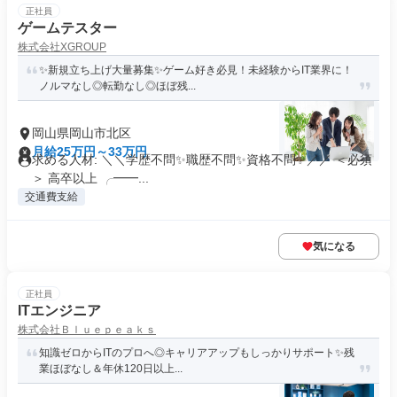
正社員
ゲームテスター
株式会社XGROUP
✨新規立ち上げ大量募集✨ゲーム好き必見！未経験からIT業界に！
ノルマなし◎転勤なし◎ほぼ残...
岡山県岡山市北区
月給25万円～33万円
求める人材: ＼＼学歴不問✨職歴不問✨資格不問✨／／ ＜必須
＞ 高卒以上 ╭━━...
交通費支給
気になる
正社員
ITエンジニア
株式会社Ｂｌｕｅｐｅａｋｓ
知識ゼロからITのプロへ◎キャリアアップもしっかりサポート✨残
業ほぼなし＆年休120日以上...