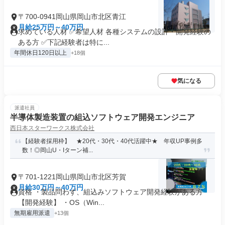
〒700-0941岡山県岡山市北区青江
月給25万円～40万円
求めている人材 ✅希望人材 各種システムの設計・開発経験の
ある方 ✅下記経験者は特に...
年間休日120日以上
+18個
気になる
派遣社員
半導体製造装置の組込ソフトウェア開発エンジニア
西日本スターワークス株式会社
【経験者採用枠】 ★20代・30代・40代活躍中★ 年収UP事例多
数！◎岡山U・Iターン補...
〒701-1221岡山県岡山市北区芳賀
月給30万円～40万円
資格 ・製品問わず、組込みソフトウェア開発経験がある方
【開発経験】 ・OS（Win...
無期雇用派遣
+13個