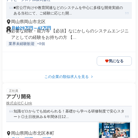
■官公庁向けや教育関連などのシステムを中心に多様な開発実績の
ある当社にて、ご経験に応じた開...
岡山県岡山市北区
月給29万円～42万円
必要な経験・能力等 【必須】なにかしらのシステムエンジニ
アとしての経験をお持ちの方 【...
業界未経験歓迎
+8個
気になる
この企業の類似求人を見る
正社員
アプリ開発
株式会社C-Link
知識ゼロからでも始められる！基礎から学べる研修制度で安心スタ
ート◎土日祝休み＆年間休日12...
岡山県岡山市北区本町