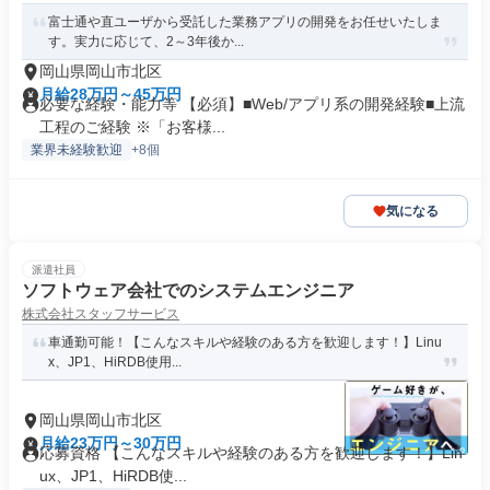
富士通や直ユーザから受託した業務アプリの開発をお任せいたしま
す。実力に応じて、2～3年後か...
岡山県岡山市北区
月給28万円～45万円
必要な経験・能力等 【必須】■Web/アプリ系の開発経験■上流
工程のご経験 ※「お客様...
業界未経験歓迎
+8個
気になる
派遣社員
ソフトウェア会社でのシステムエンジニア
株式会社スタッフサービス
車通勤可能！【こんなスキルや経験のある方を歓迎します！】Linu
x、JP1、HiRDB使用...
岡山県岡山市北区
月給23万円～30万円
応募資格 【こんなスキルや経験のある方を歓迎します！】Lin
ux、JP1、HiRDB使...