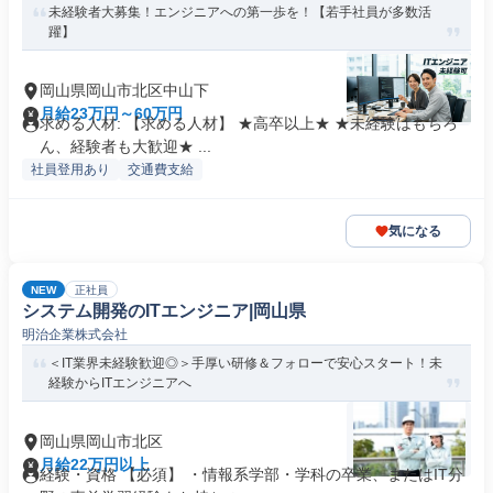
未経験者大募集！エンジニアへの第一歩を！【若手社員が多数活
躍】
岡山県岡山市北区中山下
月給23万円～60万円
求める人材: 【求める人材】 ★高卒以上★ ★未経験はもちろ
ん、経験者も大歓迎★ ...
社員登用あり
交通費支給
気になる
NEW
正社員
システム開発のITエンジニア|岡山県
明治企業株式会社
＜IT業界未経験歓迎◎＞手厚い研修＆フォローで安心スタート！未
経験からITエンジニアへ
岡山県岡山市北区
月給22万円以上
経験・資格 【必須】 ・情報系学部・学科の卒業、またはIT分