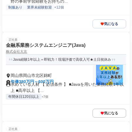
野の事前学習経験をお持ちの...
制服あり
業界未経験歓迎
+12個
気になる
正社員
金融系業務システムエンジニア(Java)
株式会社大京
Java経験1年以上＝即戦力！現場評価で高収入可★土日祝休み
岡山県岡山市北区錦町
年俸380万円～600万円
求めている人材 【 必須条件 】 ■Javaを用いた業務経験1年以
上 ■高卒以上 【...
年間休日120日以上
+7個
気になる
正社員