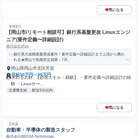
気になる
業務委託
【岡山市/リモート相談可】銀行系基盤更改 Linuxエンジ
ニア(要件定義〜詳細設計)
株式会社iRup
銀行系大規模基盤更改案件！要件定義〜詳細設計まで上流から携わ
れる★岡山で長期安定就業・7月...
岡山県岡山市北区芳賀
月給30万円～50万円
求める人材: 【必須スキル・経験】 ・要件定義〜詳細設計の経
験 ・Linuxサー...
交通費支給
駅近5分以内
気になる
正社員
自動車・半導体の製造スタッフ
株式会社BREXA Technology