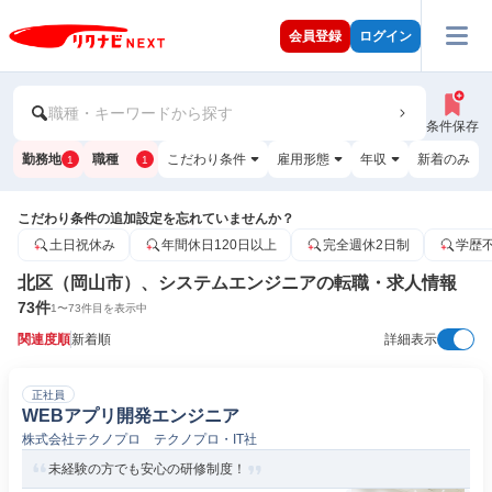
会員登録
ログイン
職種・キーワードから探す
条件保存
勤務地
職種
こだわり条件
雇用形態
年収
新着のみ
1
1
こだわり条件の追加設定を忘れていませんか？
土日祝休み
年間休日120日以上
完全週休2日制
学歴
北区（岡山市）、システムエンジニアの転職・求人情報
73
件
1
〜
73
件目を表示中
関連度順
新着順
詳細表示
正社員
WEBアプリ開発エンジニア
株式会社テクノプロ テクノプロ・IT社
未経験の方でも安心の研修制度！