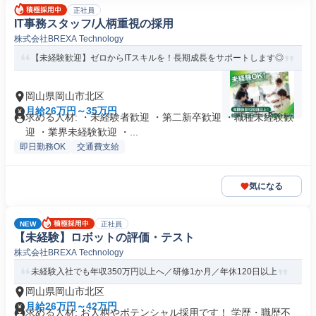
正社員
IT事務スタッフ/人柄重視の採用
株式会社BREXA Technology
【未経験歓迎】ゼロからITスキルを！長期成長をサポートします◎
岡山県岡山市北区
月給26万円～35万円
求める人材: ・未経験者歓迎 ・第二新卒歓迎 ・職種未経験歓
迎 ・業界未経験歓迎 ・...
即日勤務OK
交通費支給
気になる
NEW
正社員
【未経験】ロボットの評価・テスト
株式会社BREXA Technology
未経験入社でも年収350万円以上へ／研修1か月／年休120日以上
岡山県岡山市北区
月給26万円～42万円
求める人材: お人柄やポテンシャル採用です！ 学歴・職歴不