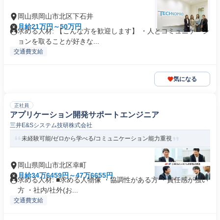
岡山県岡山市北区下石井
月給21万円～50万円
求める人材: 【こんな方を歓迎します】 ・人とコミュニケーシ
ョンを取ることが好きな...
交通費支給
気になる
正社員
アプリケーション開発サポートエンジニア
三井E&Sシステム技研株式会社
未経験可能/ゼロから学べる/コミュニケーション能力重視
岡山県岡山市北区幸町
月給34万6459円～47万6655円
求める人材: ■求める人物像 ・協調性がある方 ・責任感が強い
方 ・社内/社外(お...
交通費支給