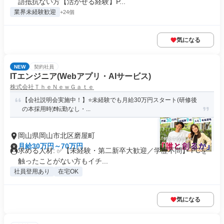
語抵抗ない方【活かせる経験】P...
業界未経験歓迎
+24個
気になる
NEW
契約社員
ITエンジニア(Webアプリ・AIサービス)
株式会社ＴｈｅＮｅｗＧａｔｅ
【会社説明会実施中！】⭐️未経験でも月給30万円スタート(研修後
の本採用時)❗️転勤なし・...
岡山県岡山市北区磨屋町
月給30万円～70万円
求める人材: ✅【未経験・第二新卒大歓迎／学歴不問】 PCを
触ったことがない方もイチ...
社員登用あり
在宅OK
気になる