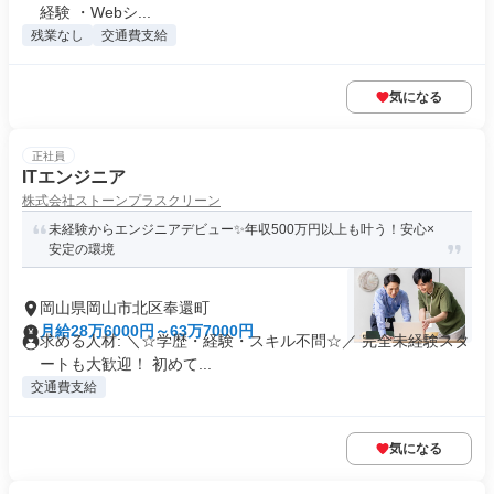
経験 ・Webシ...
残業なし
交通費支給
気になる
正社員
ITエンジニア
株式会社ストーンプラスクリーン
未経験からエンジニアデビュー✨年収500万円以上も叶う！安心×
安定の環境
岡山県岡山市北区奉還町
月給28万6000円～63万7000円
求める人材: ＼☆学歴・経験・スキル不問☆／ 完全未経験スタ
ートも大歓迎！ 初めて...
交通費支給
気になる