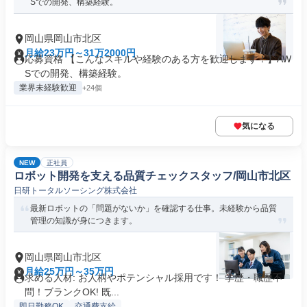
Sでの開発、構築経験。
岡山県岡山市北区
月給23万円～31万2000円
応募資格 【こんなスキルや経験のある方を歓迎します！】AW
Sでの開発、構築経験。
業界未経験歓迎
+24個
気になる
NEW
正社員
ロボット開発を支える品質チェックスタッフ/岡山市北区
日研トータルソーシング株式会社
最新ロボットの「問題がないか」を確認する仕事。未経験から品質
管理の知識が身につきます。
岡山県岡山市北区
月給25万円～35万円
求める人材: お人柄やポテンシャル採用です！ 学歴・職歴不
問！ブランクOK! 既...
即日勤務OK
交通費支給