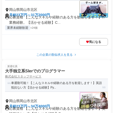
岡山県岡山市北区
月給23万円～31万2000円
応募資格 【こんなスキルや経験のある方を歓迎します！】IT
業務経験。【活かせる経験】C...
業界未経験歓迎
+24個
気になる
この企業の類似求人を見る
派遣社員
大手独立系SIerでのプログラマー
株式会社スタッフサービス
車通勤可能！【こんなスキルや経験のある方を歓迎します！】英語
抵抗ない方【活かせる経験】Py...
岡山県岡山市北区
月給23万円～34万4000円
応募資格 【こんなスキルや経験のある方を歓迎します！】英