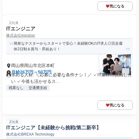
気になる
正社員
ITエンジニア
株式会社warabar
簡単なテスターからスタートで安心！未経験OKのIT求人◎完全週
休2日制＆賞与・昇給あり！
岡山県岡山市北区本町
月給26万円～50万円
求める人材: ＼応募に必要な条件ナシ！／ ✓IT業界に挑戦した
い ✓今後も活かせるス...
残業なし
交通費支給
気になる
正社員
ITエンジニア【未経験から挑戦/第二新卒】
株式会社BREXA Technology