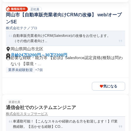
正社員
岡山市【自動車販売業者向けCRMの改修】 web/オープ
ンSE
株式会社テクノプロ
自動車販売業者向けCRM(Salesforce)の改修をお任せします。
（その他の業者向け...
岡山県岡山市北区
月給24万3200円～30万7200円
必要な経験・能力等 【必須】Salesforce認定資格(種類は問わ
ない) 【環境・...
業界未経験歓迎
+7個
気になる
派遣社員
通信会社でのシステムエンジニア
株式会社スタッフサービス
車通勤可能！【こんなスキルや経験のある方を歓迎します！】IT業
務経験。【活かせる経験】CO...