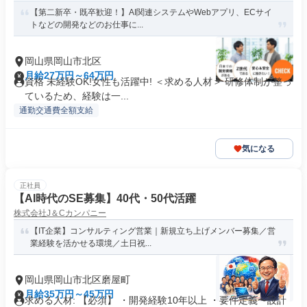
【第二新卒・既卒歓迎！】AI関連システムやWebアプリ、ECサイ
トなどの開発などのお仕事に...
岡山県岡山市北区
月給27万円～64万円
資格 未経験OK!女性も活躍中! ＜求める人材＞ 研修体制が整っ
ているため、経験は一...
通勤交通費全額支給
気になる
正社員
【AI時代のSE募集】40代・50代活躍
株式会社J＆Cカンパニー
【IT企業】コンサルティング営業｜新規立ち上げメンバー募集／営
業経験を活かせる環境／土日祝...
岡山県岡山市北区磨屋町
月給35万円～45万円
求める人材: 【必須】 ・開発経験10年以上 ・要件定義〜設計