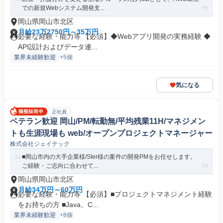
での新規Webシステム開発支...
岡山県岡山市北区
月給23万2750円～35万円
必要な経験・能力等 【必須】◆Webアプリ開発の実務経験 ◆
API設計およびデータ連...
業界未経験歓迎
+5個
気になる
正社員
ベテラン歓迎 岡山/PM/転勤無/平均残業11H/マネジメン
トも生涯現場も web/オープンプロジェクトマネージャー
株式会社ジェイテック
■岡山市内の大手企業様/SIer様の案件の開発PMをお任せします。
ご経験・ご志向に合わせて...
岡山県岡山市北区
月給34万円～60万円
必要な経験・能力等 【必須】■プロジェクトマネジメント経験
をお持ちの方 ■Java、C...
業界未経験歓迎
+8個