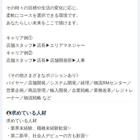
その時々の目標や生活の変化に応じ、

柔軟にコースを選択できる環境です。

あなたらしい未来をここで描けます。

キャリア例①

店舗スタッフ▶︎店長▶︎エリアマネジャー

キャリア例②

店舗スタッフ▶︎店長▶︎店舗開発部▶︎人事

《その他さまざまなポジションあり》

バイヤー／店舗開発／システム開発／経理／物流RMセンター／
営業企画／商品管理／輸入開発／企業戦略／業務改革／レジトレ
ーナー／物流戦略 など
求めている人材
求めている人材

・業界未経験、職種未経験歓迎✨

・第二新卒、社会人デビューの方も歓迎✨
