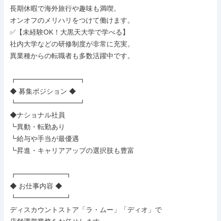
長期休暇で海外旅行や趣味も満喫。

オンオフのメリハリをつけて働けます。

✅【未経験OK！大黒天大学で学べる】

社内大学などの研修制度が非常に充実。

異業種からの転職者も多数活躍中です。

┏━━━━━━━━━┓

◆ 募集ポジション ◆

┗━━━━━━━━━┛

◆ナショナル社員

┗異動・転勤あり

┗給与や手当が最優遇

┗昇進・キャリアアップの選択肢も豊富

┏━━━━━━━┓

◆ お仕事内容 ◆

┗━━━━━━━┛

ディスカウントストア「ラ・ムー」「ディオ」で
