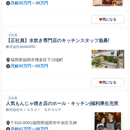
街
月給35万円～38万円
気になる
正社員
【正社員】水炊き専門店のキッチンスタッフ急募!
株式会社studio092
福岡県福岡市博多区下川端町
月給30万円～50万円
気になる
正社員
人気もんじゃ焼き店のホール・キッチン|福利厚生充実
株式会社ＫＩＳＳＵＩ ＧＲＯＵＰ
〒810-0001福岡県福岡市中央区天神
月給41万円～88万円