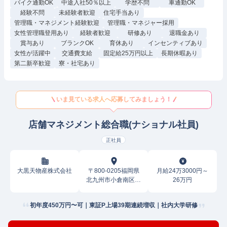
バイク通勤OK
中途入社50％以上
学歴不問
車通勤OK
経験不問
未経験者歓迎
住宅手当あり
管理職・マネジメント経験歓迎
管理職・マネジャー採用
女性管理職登用あり
経験者歓迎
研修あり
退職金あり
賞与あり
ブランクOK
育休あり
インセンティブあり
女性が活躍中
交通費支給
固定給25万円以上
長期休暇あり
第二新卒歓迎
寮・社宅あり
いま見ている求人へ応募してみましょう！
店舗マネジメント総合職(ナショナル社員)
正社員
大黒天物産株式会社
〒800-0205福岡県
月給24万3000円～
北九州市小倉南区沼
26万円
南町
初年度450万円〜可｜東証P上場39期連続増収｜社内大学研修