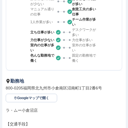
が少ない
が多い
マニュアル通り
創意工夫の多い
の仕事
仕事
チーム作業が多
1人作業が多い
い
デスクワークが
立ち仕事が多い
多い
力仕事が少ない
力仕事が多い
室内の仕事が多
室外の仕事が多
い
い
色んな勤務地で
固定の勤務地で
働く
働く
勤務地
800-0205福岡県北九州市小倉南区沼南町1丁目2番6号
Googleマップで開く
ラ・ムー小倉沼店

【交通手段】
