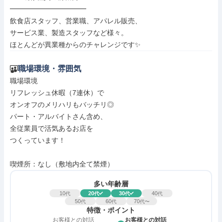
━━━━━━━━━━━

飲食店スタッフ、営業職、アパレル販売、

サービス業、製造スタッフなど様々。

ほとんどが異業種からのチャレンジです✨
職場環境・雰囲気
職場環境

リフレッシュ休暇（7連休）で

オンオフのメリハリもバッチリ◎

パート・アルバイトさん含め、

全従業員で活気あるお店を

つくっています！

喫煙所：なし（敷地内全て禁煙）
多い年齢層
10
20
30
40
代
代
代
代
50
60
70
代
代
代〜
特徴・ポイント
お客様との対話
お客様との対話