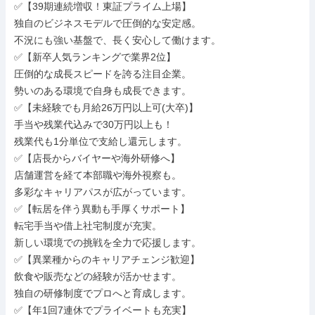
✅【39期連続増収！東証プライム上場】

独自のビジネスモデルで圧倒的な安定感。

不況にも強い基盤で、長く安心して働けます。

✅【新卒人気ランキングで業界2位】

圧倒的な成長スピードを誇る注目企業。

勢いのある環境で自身も成長できます。

✅【未経験でも月給26万円以上可(大卒)】

手当や残業代込みで30万円以上も！

残業代も1分単位で支給し還元します。

✅【店長からバイヤーや海外研修へ】

店舗運営を経て本部職や海外視察も。

多彩なキャリアパスが広がっています。

✅【転居を伴う異動も手厚くサポート】

転宅手当や借上社宅制度が充実。

新しい環境での挑戦を全力で応援します。

✅【異業種からのキャリアチェンジ歓迎】

飲食や販売などの経験が活かせます。

独自の研修制度でプロへと育成します。

✅【年1回7連休でプライベートも充実】
