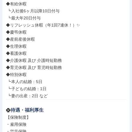
◆有給休暇

 ┗入社後6ヶ月以降10日付与

 ┗最大年20日付与

◆リフレッシュ休暇（年1回7連休！）✨

◆慶弔休暇

◆産前産後休暇

◆生理休暇

◆看護休暇

◆介護休暇 及び 介護時短勤務

◆育児休暇 及び 育児時短勤務

◆特別休暇

 ┗本人の結婚：5日

 ┗子どもの結婚：1日

 ┗妻の出産：2日 など
待遇・福利厚生
【保険制度】

・雇用保険

・労災保険
