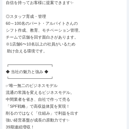
自信を持ってお客様に提案できます✨

◎スタッフ育成・管理

60～100名のパート・アルバイトさんの

シフト作成、教育、モチベーション管理。

チームで店舗を回す面白さがあります。

※1店舗6〜10名以上の社員がいるため

 助け合える環境です。

┏━━━━━━━━━━┓

◆ 当社の魅力と強み ◆

┗━━━━━━━━━━┛

✅唯一無二のビジネスモデル

流通の常識を変えるビジネスモデル。

中間業者を省き、自社で作って売る

「SPF戦略」で高収益体質を実現！

削るのではなく「仕組み」で利益を出す

強い経営基盤が成長の原動力です✨

39期連続増収！
