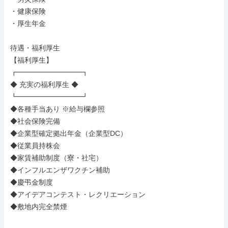
・健康保険

・厚生年金

待遇・福利厚生

【福利厚生】

┏━━━━━━━━━┓

◆ 充実の福利厚生 ◆

┗━━━━━━━━━┛

◆各種手当あり ※給与欄参照

◆社会保険完備

◆企業型確定拠出年金（企業型DC）

◆従業員持株会

◆家賃補助制度（寮・社宅）

◆インフルエンザワクチン補助

◆慶弔金制度

◆アイデアコンテスト・レクリエーション

◆敷地内完全禁煙
