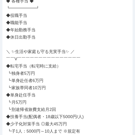
◆ 各種手当 ◆

┗━━━━━━┛

◆役職手当

◆職能手当

◆年始勤務手当

◆休日出勤手当

＼ ✨生活や家庭も守る充実手当✨ ／

￣￣V￣￣￣￣￣￣￣￣￣￣￣￣￣￣￣

◆転宅手当（転宅時に支給）

 ┗独身者5万円

 ┗単身赴任者6万円

 ┗家族帯同者10万円

◆単身赴任手当

 ┗月5万円

 ┗別途帰省旅費支給月2回

◆扶養手当(配偶者・18歳以下5000円/人)

◆少子化対策手当 ◎最大45万円

 ┗子1人：5000円～10人まで ※規定有
