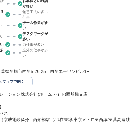
話
お客様との対話
が多い
り
創意工夫の多い
仕事
チーム作業が多
い
い
デスクワークが
い
多い
い
力仕事が多い
多
室外の仕事が多
い
31千葉県船橋市西船5-26-25　西船エーワンビル1F
gleマップで開く
レーション株式会社(ホームメイト)西船橋支店



セス

（京成電鉄)4分、西船橋駅（JR在来線/東京メトロ東西線/東葉高速鉄