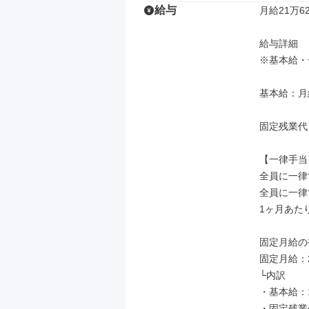
給与
月給21万62
給与詳細

※基本給・
基本給：月給 
固定残業代
【一律手当】
全員に一律
全員に一律
1ヶ月あたり1
固定月給の補
固定月給：21
└内訳

・基本給：11
・固定残業代