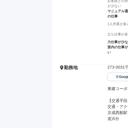
お客様との対
が少ない
マニュアル通
の仕事
1人作業が多
立ち仕事が多
力仕事が少な
室内の仕事が
い
273-00
勤務地
Goo
東建コーポ
【交通手段】
交通・アク
京成西船駅
道)5分