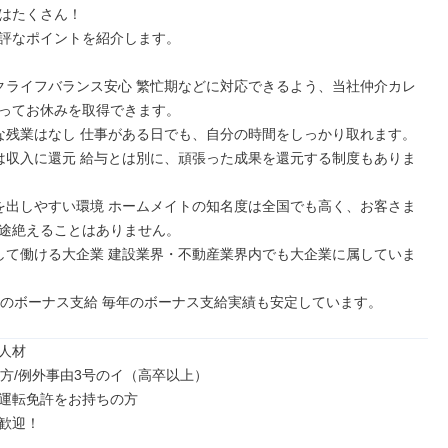
はたくさん！

評なポイントを紹介します。

クライフバランス安心 繁忙期などに対応できるよう、当社仲介カレ
ってお休みを取得できます。

な残業はなし 仕事がある日でも、自分の時間をしっかり取れます。

は収入に還元 給与とは別に、頑張った成果を還元する制度もありま
を出しやすい環境 ホームメイトの知名度は全国でも高く、お客さま
途絶えることはありません。

して働ける大企業 建設業界・不動産業界内でも大企業に属していま
回のボーナス支給 毎年のボーナス支給実績も安定しています。
人材

の方/例外事由3号のイ（高卒以上）

運転免許をお持ちの方

歓迎！
