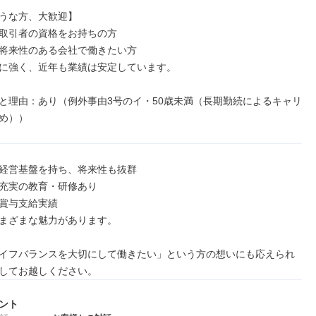
うな方、大歓迎】

取引者の資格をお持ちの方

将来性のある会社で働きたい方

に強く、近年も業績は安定しています。

と理由：あり（例外事由3号のイ・50歳未満（長期勤続によるキャリ
め））
経営基盤を持ち、将来性も抜群

充実の教育・研修あり

賞与支給実績

まざまな魅力があります。

イフバランスを大切にして働きたい」という方の想いにも応えられ
してお越しください。
ント