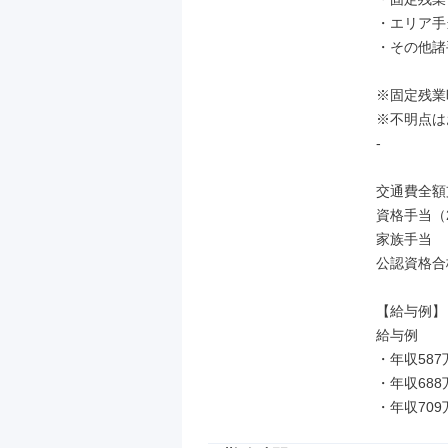
・エリア手
・その他諸手
※固定残業
※不明点は
-

交通費全額
資格手当（
家族手当

公認資格合
【給与例】

給与例

・年収587
・年収688
・年収70