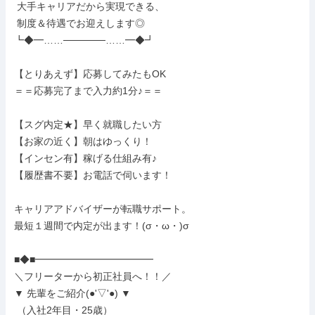
 大手キャリアだから実現できる、

 制度＆待遇でお迎えします◎

┗◆━……──────……━◆┛

【とりあえず】応募してみたもOK

＝＝応募完了まで入力約1分♪＝＝

【スグ内定★】早く就職したい方

【お家の近く】朝はゆっくり！

【インセン有】稼げる仕組み有♪

【履歴書不要】お電話で伺います！

キャリアアドバイザーが転職サポート。

最短１週間で内定が出ます！(σ・ω・)σ

■◆■━━━━━━━━━━━━

＼フリーターから初正社員へ！！／

▼ 先輩をご紹介(●'▽'●) ▼

 （入社2年目・25歳）
