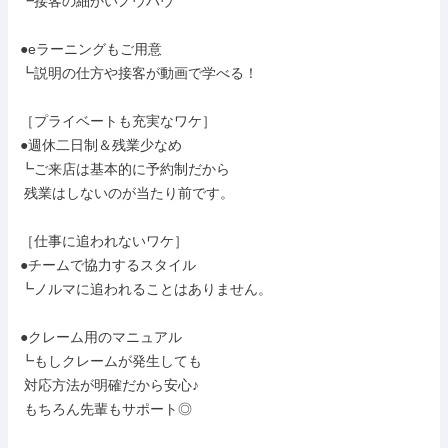
┗接客の細かいノウハウ

●eラーニングもご用意

┗説明の仕方や接客が動画で学べる！

［プライベートも充実なワケ］

●週休二日制＆残業少なめ

┗ご来店は基本的に予約制だから

 残業はしないのが当たり前です。

［仕事に追われないワケ］

●チームで協力するスタイル

┗ノルマに追われることはありません。

●クレーム用のマニュアル

┗もしクレームが発生しても

 対応方法が明確だから安心♪

 もちろん先輩もサポート◎
