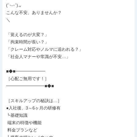
(´･-･`).｡

こんな不安、ありませんか？

＼

「覚えるのが大変？」

「拘束時間が長い？」

「クレーム対応やノルマに追われる？」

「社会人マナーや常識が不安…」

■◆■━━━━━━━

［心配ご無用です！］

━━━━━━━━━■◆■

［スキルアップの秘訣は…］

●入社後、3～6ヶ月の研修有

┗基礎知識

 端末の特徴や機能

 料金プランなど
