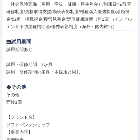
・社会保険完備（雇用・労災・健康・厚生年金）/制服貸与/教育
研修制度/資格取得支援/勤続表彰制度/機種購入優遇制度/結婚祝
金/出産・復職祝金/慶弔見舞金/定期健康診断（年1回）/インフル
エンザ予防接種補助金/優秀表彰制度（海外・国内旅行）
試用期間
試用期間あり

試用・研修期間：2か月

その他
その他

面接1回

【ブランド名】

ソフトバンクショップ

【事業内容】

携帯販売