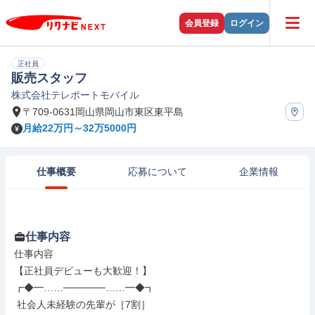
会員登録
ログイン
正社員
販売スタッフ
株式会社テレポートモバイル
〒709-0631岡山県岡山市東区東平島
月給22万円～32万5000円
仕事概要
応募について
企業情報
仕事内容
仕事内容

【正社員デビューも大歓迎！】

┏◆━……──────……━◆┓

 社会人未経験の先輩が［7割］
