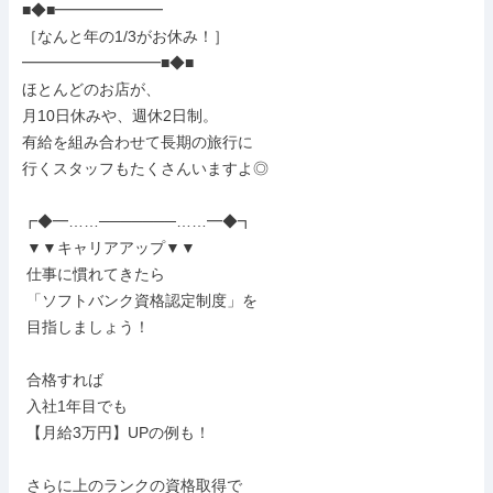
■◆■━━━━━━━

［なんと年の1/3がお休み！］

━━━━━━━━━■◆■

ほとんどのお店が、

月10日休みや、週休2日制。

有給を組み合わせて長期の旅行に

行くスタッフもたくさんいますよ◎

┏◆━……───────……━◆┓

 ▼▼キャリアアップ▼▼

 仕事に慣れてきたら

 「ソフトバンク資格認定制度」を

 目指しましょう！

 合格すれば

 入社1年目でも

 【月給3万円】UPの例も！

 さらに上のランクの資格取得で
