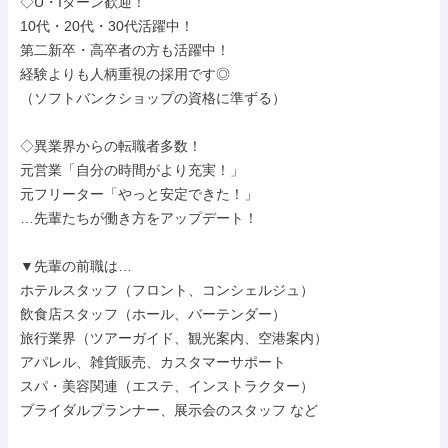
◇U・Iターン歓迎！

10代・20代・30代活躍中！

第二新卒・高卒者の方も活躍中！

経験よりも人柄重視の採用です◎

（ソフトバンクショップの資格に準ずる）

◇異業界からの転職者多数！

元営業「自分の時間がより充実！」

元フリーター「やっと安定できた！」

…先輩たちが働き方をアップデート！

▼先輩の前職は…

ホテルスタッフ（フロント、コンシェルジュ）

飲食店スタッフ（ホール、バーテンダー）

旅行業界（ツアーガイド、観光案内、空港案内）

アパレル、雑貨販売、カスタマーサポート

スパ・美容関連（エステ、インストラクター）

ブライダルプランナー、展示会のスタッフ など
