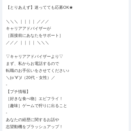
【とりあえず】迷ってても応募OK★

＼＼＼ ｜｜｜｜ ／／／

キャリアアドバイザーが

［面接前にあなたをサポート］

／／／ ｜｜｜｜ ＼＼＼

▽キャリアアドバイザーより▽

まず、私からお電話するので

転職のお手伝いをさせてください♪

＼(o´∀`)/（20代・女性）／

-

【プチ情報】

［好きな食べ物］エビフライ！

［趣味］ゲームで狩りに出ること

-

あなたの経歴に関するお話や

志望動機をブラッシュアップ！
