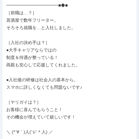
━━━━━━━━━━━━■◆■

［前職は…？］

居酒屋で数年フリーター。

そろそろ就職を…と入社しました。

［入社の決め手は？］

●大手キャリアならではの

制度＆待遇が整っている！

両親も安心して応援してくれました。

●入社後の研修は社会人の基本から。

スマホに詳しくなくても問題ないです♪

［ヤリガイは？］

お客様に喜んでもらうこと！

その機会が増えていて嬉しいです！

＼ (*´∀｀)人('Ｕ'＊人) ／
