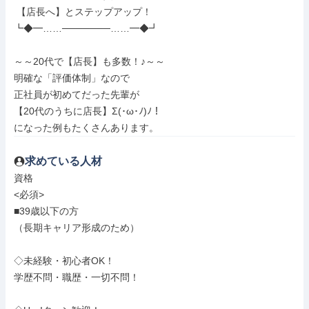
 【店長へ】とステップアップ！

┗◆━……───────……━◆┛

～～20代で【店長】も多数！♪～～

明確な「評価体制」なので

正社員が初めてだった先輩が

【20代のうちに店長】Σ(･ω･ﾉ)ﾉ！

になった例もたくさんあります。
求めている人材
資格

<必須>

■39歳以下の方

（長期キャリア形成のため）

◇未経験・初心者OK！

学歴不問・職歴・一切不問！
