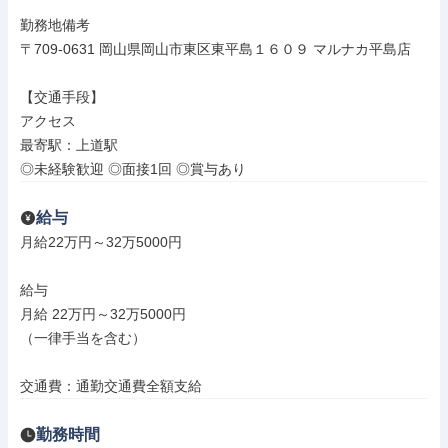
勤務地備考

〒709-0631 岡山県岡山市東区東平島１６０９ マルナカ平島店

【交通手段】

アクセス

最寄駅：上道駅

◎未経験歓迎 ◎面接1回 ◎賞与あり
給与
月給22万円～32万5000円

給与

月給 22万円～32万5000円

（一律手当を含む）

交通費：通勤交通費全額支給
勤務時間