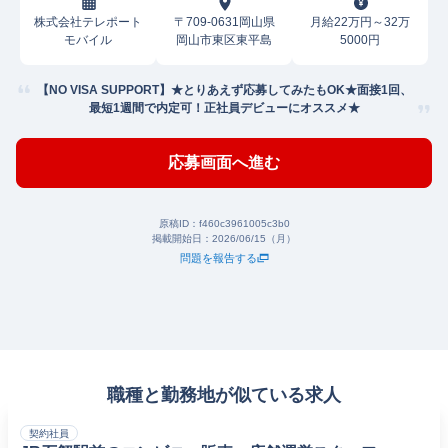
株式会社テレポート
〒709-0631岡山県
月給22万円～32万
モバイル
岡山市東区東平島
5000円
【NO VISA SUPPORT】★とりあえず応募してみたもOK★面接1回、
最短1週間で内定可！正社員デビューにオススメ★
応募画面へ進む
原稿ID：
f460c3961005c3b0
掲載開始日：
2026/06/15（月）
問題を報告する
職種と勤務地が似ている求人
契約社員