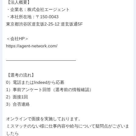
【法人概要】

・企業名：株式会社エージェント

・本社所在地：〒150-0043

東京都渋谷区道玄坂2-25-12 道玄坂通5F

＜会社HP＞

https://agent-network.com/

───────────────────────

【選考の流れ】

0）電話またはIndeedから応募

1）事前アンケート回答（選考前の情報確認）

2）面接1回

3）合否連絡

オンラインで面接を実施しております。

ミスマッチのない様に仕事内容や給与について疑問点がございま
したら
