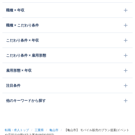
職種 × 年収
職種 × こだわり条件
こだわり条件 × 年収
こだわり条件 × 雇用形態
雇用形態 × 年収
注目条件
他のキーワードから探す
転職・求人トップ
/
三重県
/
亀山市
/
【亀山市】 モバイル販売のプラン提案(イベント
や店頭での呼び込み案内)(NDS/PPT)