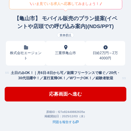
いま見ている求人へ応募してみましょう！
【亀山市】 モバイル販売のプラン提案(イベ
ントや店頭での呼び込み案内)(NDS/PPT)
業務委託
株式会社エージェン
三重県亀山市
日給2万円～2万
ト
4000円
土日のみOK！｜月6日-8日から可／副業フリーランスで稼ぐ／20代・
30代活躍中！／直行直帰OK！／WワークOK！／経験者歓迎
応募画面へ進む
原稿ID：
f27e82449882635e
掲載開始日：
2025/12/03（水）
問題を報告する