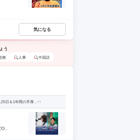
気になる
ょう
総務
人事
中国語
5日＆1年間の手厚...
...