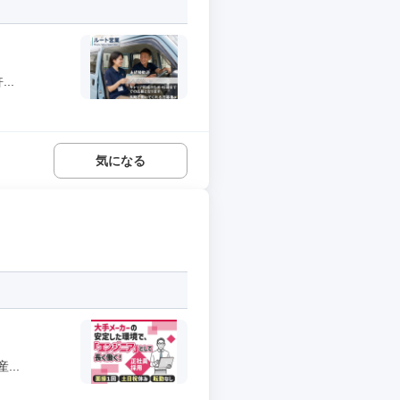
..
気になる
..