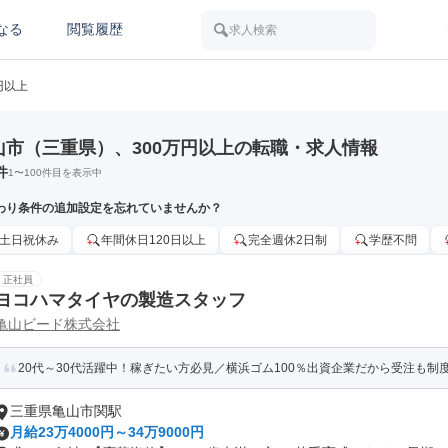
なる
閲覧履歴
求人検索
円以上
山市（三重県）、300万円以上の転職・求人情報
件
1
〜
100
件目を表示中
わり条件の追加設定を忘れていませんか？
土日祝休み
年間休日120日以上
完全週休2日制
学歴不問
正社員
ヨコハマタイヤの製造スタッフ
亀山ビード株式会社
20代～30代活躍中！稼ぎたい方必見／横浜ゴム100％出資企業だから受注も制度
三重県亀山市関駅
月給23万4000円～34万9000円