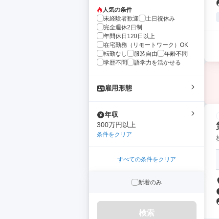
人気の条件
未経験者歓迎
土日祝休み
完全週休2日制
年間休日120日以上
在宅勤務（リモートワーク）OK
転勤なし
服装自由
年齢不問
学歴不問
語学力を活かせる
雇用形態
年収
300万円以上
条件をクリア
すべての条件をクリア
新着のみ
検索