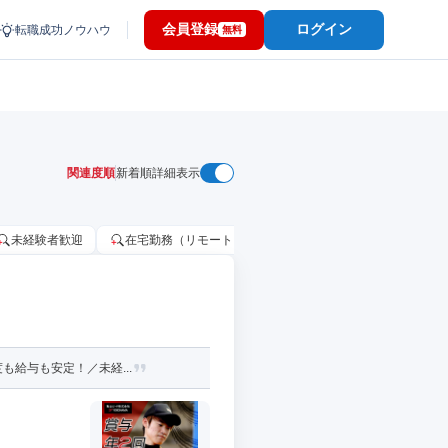
会員登録
ログイン
転職成功ノウハウ
無料
関連度順
新着順
詳細表示
未経験者歓迎
在宅勤務（リモートワーク）OK
家賃補助・住宅手当
も給与も安定！／未経...