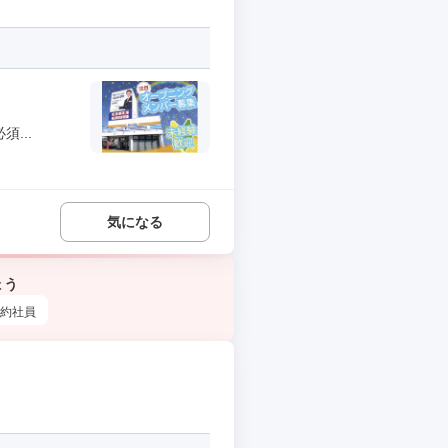
...
気になる
ょう
約社員