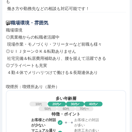
も

 働き方や勤務先などの相談も対応可能です！
職場環境・雰囲気
職場環境

◎異業種からの転職者活躍中

 現場作業・モノづくり・フリーターなど前職も様々

◎ＵＩＪターンＯＫ＆転勤ありません

 社宅完備＆転居費用補助あり、腰を据えて活躍できる

◎プライベートも充実

 ４勤４休でメリハリつけて働ける＆長期連休あり

喫煙所：喫煙所あり（屋外）
多い年齢層
10
20
30
40
代
代
代
代
50
60
70
代
代
代〜
特徴・ポイント
お客様との対話
お客様との対話
が少ない
が多い
マニュアル通り
創意工夫の多い