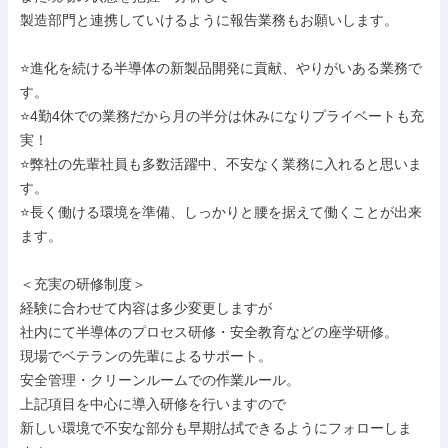
製造部門と連携していけるように報告業務もお願いします。

⭐進化を続ける半導体の新製品開発に貢献、やりがいある業務で
す。

⭐4勤4休での業務だから月の半分は休みになりプライベートも充
実！

⭐弊社の先輩社員も多数活躍中、不安なく業務に入れると思いま
す。

⭐長く働ける環境を準備、しっかりと腰を据えて働くことが出来
ます。

＜充実の研修制度＞

経験に合わせて内容は多少変更しますが

社内にて半導体のプロセス研修・安全教育などの座学研修。

現場でベテランの先輩によるサポート。

安全管理・クリーンルームでの作業ルール。

上記項目を中心に導入研修を行いますので

新しい環境で不安な部分も早期払拭できるようにフォローしま