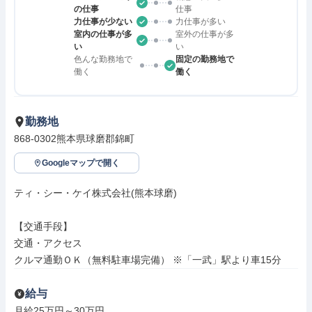
の仕事
仕事
力仕事が少ない
力仕事が多い
室内の仕事が多
室外の仕事が多
い
い
色んな勤務地で
固定の勤務地で
働く
働く
勤務地
868-0302熊本県球磨郡錦町
Googleマップで開く
ティ・シー・ケイ株式会社(熊本球磨)

【交通手段】

交通・アクセス

クルマ通勤ＯＫ（無料駐車場完備） ※「一武」駅より車15分
給与
月給25万円～30万円
