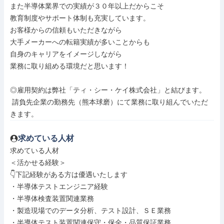
また半導体業界での実績が３０年以上だからこそ

教育制度やサポート体制も充実しています。

お客様からの信頼もいただきながら

大手メーカーへの転籍実績が多いことからも

自身のキャリアをイメージしながら

業務に取り組める環境だと思います！

◎雇用契約は弊社「ティ・シー・ケイ株式会社」と結びます。

 請負先企業の勤務先（熊本球磨）にて業務に取り組んでいただ
きます。
求めている人材
求めている人材

＜活かせる経験＞

👇下記経験がある方は優遇いたします

・半導体テストエンジニア経験

・半導体検査装置関連業務

・製造現場でのデータ分析、テスト設計、ＳＥ業務

・半導体テスト装置関連保守・保全・品質保証業務
