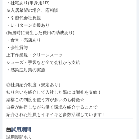
・社宅あり(単身用1R)

※入居希望の場合、応相談

・引越代会社負担

・U・Iターン支援あり

(転居時に発生した費用の助成あり)

・食堂・売店あり

・会社貸与

上下作業服・クリーンスーツ

シューズ・手袋など全て会社から支給

・感染症対策の実施

◎社員紹介制度（規定あり）

知り合いを紹介して入社した際には謝礼を支給！

結構この制度を使う方が多いのも特徴☆

自身が納得しながら働く環境を紹介することで

紹介された社員もイキイキと多数活躍しています！
試用期間
試用期間あり
