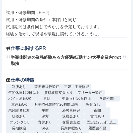
試用・研修期間：6ヶ月

試用・研修期間の条件：本採用と同じ

試用期間は条件同じで６か月を予定しております。

仕事に関するPR
半導体関連の業務経験ある方優遇/転勤ナシ/大手企業内での
勤務
仕事の特徴
制服あり
業界未経験歓迎
主婦・主夫歓迎
年間休日120日以上
資格取得支援あり
フリーター歓迎
バイク通勤OK
早朝
中途入社50％以上
学歴不問
車通勤OK
月平均残業時間20時間以内
転勤なし
未経験者歓迎
午前
経験者歓迎
夜間
研修あり
夕方
退職金あり
賞与あり
ブランクOK
育休あり
交通費支給
固定給25万円以上
長期歓迎
深夜
長期休暇あり
履歴書不要