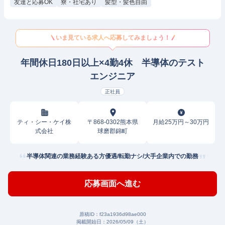
友達と応募OK
寮・社宅あり
髪型・髪色自由
いま見ている求人へ応募してみましょう！
年間休日180日以上×4勤4休 半導体のテスト
エンジニア
正社員
ティ・シー・ケイ株
〒868-0302熊本県
月給25万円～30万円
式会社
球磨郡錦町
半導体関連の業務経験ある方優遇/転勤ナシ/大手企業内での勤務
応募画面へ進む
原稿ID：
f23a1936d98ae000
掲載開始日：
2026/05/09（土）