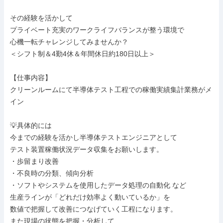
その経験を活かして

プライベート充実のワークライフバランスが整う環境で

心機一転チャレンジしてみませんか？

＜シフト制＆4勤4休＆年間休日約180日以上＞

【仕事内容】

クリーンルームにて半導体テスト工程での稼働実績集計業務がメ
イン

💡具体的には

今までの経験を活かし半導体テストエンジニアとして

テスト装置稼働状況データ収集をお願いします。

・歩留まり改善

・不良時の分類、傾向分析

・ソフトやシステムを使用したデータ処理の自動化 など

生産ラインが「どれだけ効率よく動いているか」を

数値で把握して改善につなげていく工程になります。

また現場の状態を把握・分析して
