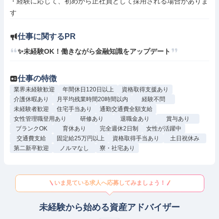
・経験に応じて、初めから正社員として採用される場合がありま
仕事に関するPR
✨未経験OK！働きながら金融知識をアップデート
仕事の特徴
業界未経験歓迎
年間休日120日以上
資格取得支援あり
介護休暇あり
月平均残業時間20時間以内
経験不問
未経験者歓迎
住宅手当あり
通勤交通費全額支給
女性管理職登用あり
研修あり
退職金あり
賞与あり
ブランクOK
育休あり
完全週休2日制
女性が活躍中
交通費支給
固定給25万円以上
資格取得手当あり
土日祝休み
第二新卒歓迎
ノルマなし
寮・社宅あり
いま見ている求人へ応募してみましょう！
未経験から始める資産アドバイザー