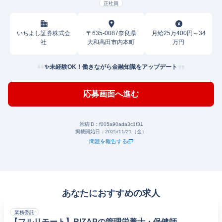
正社員
いちよし証券株式会
〒635-0087奈良県
月給25万400円～34
社
大和高田市内本町
万円
✨未経験OK！働きながら金融知識をアップデート
応募画面へ進む
原稿ID：
f005a90ada3c1f31
掲載開始日：
2025/11/21（金）
問題を報告する
あなたにおすすめの求人
業務委託
【フルリモート】RIZAPの管理栄養士・保健師