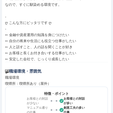
なので、すぐに馴染める環境です。

-

ღ こんな方にピッタリです ღ

-

➳ 金融や資産運用の知識を身につけたい

➳ 自分の将来や生活にも役立つ仕事がしたい

➳ 人と話すこと、人の話を聞くことが好き

➳ お客様と長くお付き合いする仕事がしたい

➳ 安定した会社で、じっくり成長したい
職場環境・雰囲気
職場環境

喫煙所：喫煙所あり（屋外）
特徴・ポイント
お客様との対話
お客様との対話
が少ない
が多い
マニュアル通り
創意工夫の多い
の仕事
仕事