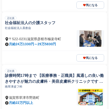
気になる
正社員
社会福祉法人の介護スタッフ
社会福祉法人喜創会
〒522-0231滋賀県彦根市極楽寺町
月給24万1330円～29万5830円
気になる
正社員
診療時間17時まで 【医療事務・正職員】風通しの良い働
きやすさが魅力の皮膚科・美容皮膚科クリニックです 子
南草津皮フ科
育て世代も多数勤務!
滋賀県草津市野路町
月給22万円以上