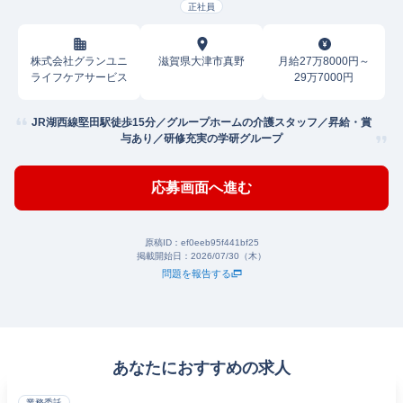
正社員
株式会社グランユニ
滋賀県大津市真野
月給27万8000円～
ライフケアサービス
29万7000円
JR湖西線堅田駅徒歩15分／グループホームの介護スタッフ／昇給・賞
与あり／研修充実の学研グループ
応募画面へ進む
原稿ID：
ef0eeb95f441bf25
掲載開始日：
2026/07/30（木）
問題を報告する
あなたにおすすめの求人
業務委託