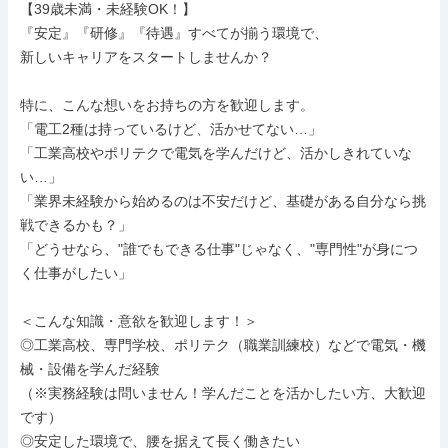
【39歳未満・未経験OK！】

『安定』『研修』『待遇』すべてが揃う環境で、

新しいキャリアをスタートしませんか？

特に、こんな想いをお持ちの方を歓迎します。

「電工2種は持っているけど、活かせてない…」

「工業高校やポリテクで電気を学んだけど、活かしきれていな
い…」

「業界未経験から始めるのは不安だけど、基礎がある自分なら挑
戦できるかも？」

「どうせなら、"誰でもできる仕事"じゃなく、"専門性"が身につ
く仕事がしたい」

＜こんな知識・意欲を歓迎します！＞

◎工業高校、専門学校、ポリテク（職業訓練校）などで電気・機
械・設備を学んだ経験

（※実務経験は問いません！学んだことを活かしたい方、大歓迎
です）

◎安定した環境で、腰を据えて長く働きたい
