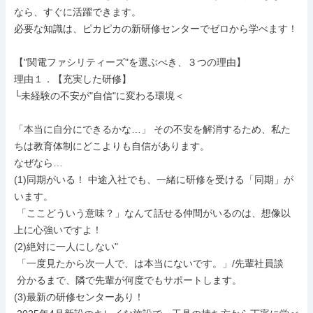
なら、すぐに活躍できます。

必要な知識は、ピカピカの新研修センターでゼロから学べます！

【"関電ファシリティーズ"を選ぶべき、３つの理由】

理由１．【充実した研修】

└未経験の不安が"自信"に変わる環境＜

「本当に自分にできるかな…」 その不安を解消するため、私た
ちは教育体制にどこよりも自信があります。

なぜなら…

(1)同期がいる！ 中途入社でも、一緒に研修を受ける「同期」が
います。

 「ここどういう意味？」なんて話せる仲間がいるのは、想像以
上に心強いですよ！

(2)絶対に一人にしない"

 「一度見たから次一人で、は本当にないです。」/先輩社員談

 分かるまで、隣で先輩が何度でもサポートします。

(3)最新の研修センターあり！
