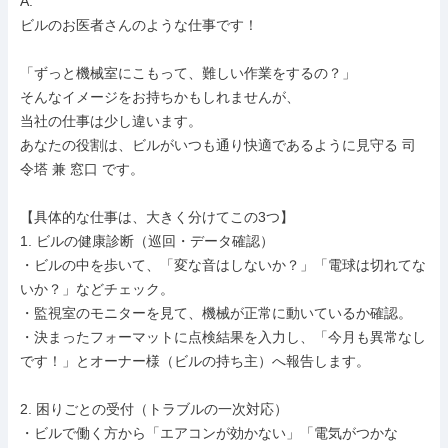
A.

ビルのお医者さんのような仕事です！

「ずっと機械室にこもって、難しい作業をするの？」

そんなイメージをお持ちかもしれませんが、

当社の仕事は少し違います。

あなたの役割は、ビルがいつも通り快適であるように見守る 司
令塔 兼 窓口 です。

【具体的な仕事は、大きく分けてこの3つ】

1. ビルの健康診断（巡回・データ確認）

・ビルの中を歩いて、「変な音はしないか？」「電球は切れてな
いか？」などチェック。

・監視室のモニターを見て、機械が正常に動いているか確認。

・決まったフォーマットに点検結果を入力し、「今月も異常なし
です！」とオーナー様（ビルの持ち主）へ報告します。

2. 困りごとの受付（トラブルの一次対応）

・ビルで働く方から「エアコンが効かない」「電気がつかな