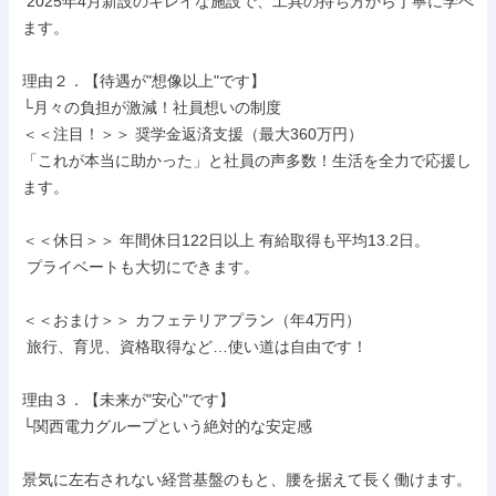
 2025年4月新設のキレイな施設で、工具の持ち方から丁寧に学べ
ます。

理由２．【待遇が"想像以上"です】

└月々の負担が激減！社員想いの制度

＜＜注目！＞＞ 奨学金返済支援（最大360万円）

「これが本当に助かった」と社員の声多数！生活を全力で応援し
ます。

＜＜休日＞＞ 年間休日122日以上 有給取得も平均13.2日。

 プライベートも大切にできます。

＜＜おまけ＞＞ カフェテリアプラン（年4万円）

 旅行、育児、資格取得など…使い道は自由です！

理由３．【未来が"安心"です】

└関西電力グループという絶対的な安定感

景気に左右されない経営基盤のもと、腰を据えて長く働けます。
