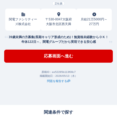
正社員
関電ファシリティー
〒530-0047大阪府
月給21万5000円～
ズ株式会社
大阪市北区西天満
27万円
39歳未満の方募集(長期キャリア形成のため)！無資格未経験からＯＫ！
年休122日～、関電グループだから実現できる安心感
応募画面へ進む
原稿ID：
ee52285b113f08c7
掲載開始日：
2026/05/13（水）
問題を報告する
関連条件で探す