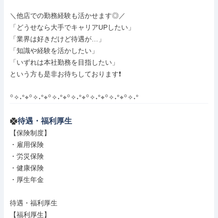
＼他店での勤務経験も活かせます◎／

「どうせなら大手でキャリアUPしたい」

「業界は好きだけど待遇が…」

「知識や経験を活かしたい」

「いずれは本社勤務を目指したい」

という方も是非お待ちしております❗

꙳✧˖°⌖꙳✧˖°⌖꙳✧˖°⌖꙳✧˖°⌖꙳✧˖°⌖꙳✧˖°⌖꙳✧˖°
待遇・福利厚生
【保険制度】

・雇用保険

・労災保険

・健康保険

・厚生年金

待遇・福利厚生

【福利厚生】
