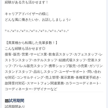
経験がある方も活かせます！

キャリアアドバイザーの様に

どんな風に働きたいか、お話ししましょう♪

꙳✧˖°⌖꙳✧˖°⌖꙳✧˖°⌖꙳✧˖°⌖꙳✧˖°⌖꙳✧˖°⌖꙳✧˖°

【異業種から転職した先輩多数！】

こんな経験も活かせます◎

接客･販売･営業･サービス業･飲食店スタッフ･カフェスタッフ･レ
ストランスタッフ･ホテルスタッフ･結婚式場スタッフ･空港スタ
ッフ･アパレル販売スタッフ･携帯ショップ販売･小売業･ガソリン
スタンドスタッフ･品出しスタッフ･ユーザーサポート･問い合わ
せ対応･コンサルティング･売上管理･展示業務･各種変更手続き･
故障受付対応･スマートフォン関連業務･カラーコーディネート･
コーディネーター･デザイナーなど
試用期間
試用期間あり
