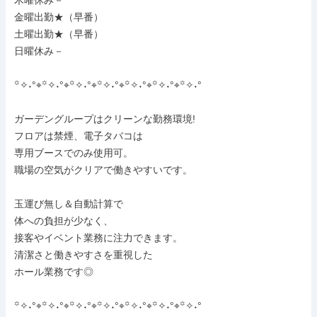
木曜休み－

金曜出勤★（早番）

土曜出勤★（早番）

日曜休み－

꙳✧˖°⌖꙳✧˖°⌖꙳✧˖°⌖꙳✧˖°⌖꙳✧˖°⌖꙳✧˖°⌖꙳✧˖°

ガーデングループはクリーンな勤務環境!

フロアは禁煙、電子タバコは

専用ブースでのみ使用可。

職場の空気がクリアで働きやすいです。

玉運び無し＆自動計算で

体への負担が少なく、

接客やイベント業務に注力できます。

清潔さと働きやすさを重視した

ホール業務です◎

꙳✧˖°⌖꙳✧˖°⌖꙳✧˖°⌖꙳✧˖°⌖꙳✧˖°⌖꙳✧˖°⌖꙳✧˖°
