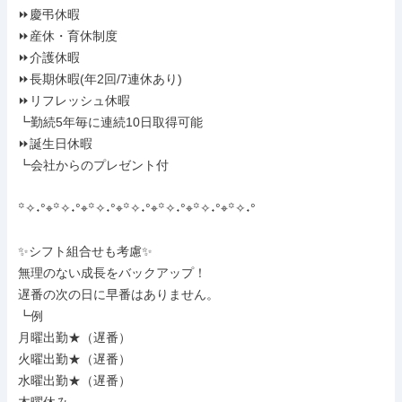
⏩慶弔休暇

⏩産休・育休制度

⏩介護休暇

⏩長期休暇(年2回/7連休あり)

⏩リフレッシュ休暇

┗勤続5年毎に連続10日取得可能

⏩誕生日休暇

┗会社からのプレゼント付

꙳✧˖°⌖꙳✧˖°⌖꙳✧˖°⌖꙳✧˖°⌖꙳✧˖°⌖꙳✧˖°⌖꙳✧˖°

✨シフト組合せも考慮✨

無理のない成長をバックアップ！

遅番の次の日に早番はありません。

┗例

月曜出勤★（遅番）

火曜出勤★（遅番）

水曜出勤★（遅番）
