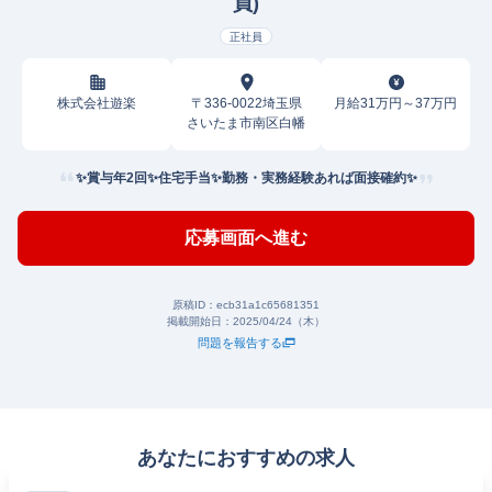
員)
正社員
株式会社遊楽
〒336-0022埼玉県
月給31万円～37万円
さいたま市南区白幡
✨賞与年2回✨住宅手当✨勤務・実務経験あれば面接確約✨
応募画面へ進む
原稿ID：
ecb31a1c65681351
掲載開始日：
2025/04/24（木）
問題を報告する
あなたにおすすめの求人