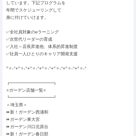
しています。下記プログラムを

年間でスケジューリングして

身に付けていけます。

✅全社員対象のeラーニング

✅次世代リーダーの育成

✅入社～店長昇進他、体系的昇進制度

✅社員一人ひとりのキャリア開発支援

꙳✧˖°⌖꙳✧˖°⌖꙳✧˖°⌖꙳✧˖°⌖꙳✧˖°⌖꙳✧˖°⌖꙳✧˖°

┏━━━━━━━━━━┓

⭐ガーデン店舗一覧⭐

┗━━━━━━━━━━┛

＜埼玉県＞

⏩新！ガーデン西浦和

⏩ガーデン東大宮

⏩ガーデン川口北原台

⏩新！ガーデン春日部
