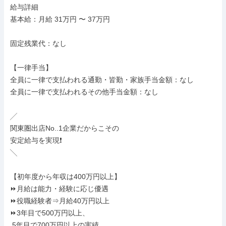
給与詳細

基本給：月給 31万円 〜 37万円

固定残業代：なし

【一律手当】

全員に一律で支払われる通勤・皆勤・家族手当金額：なし

全員に一律で支払われるその他手当金額：なし

╱

関東圏出店No..1企業だからこその

安定給与を実現❗

╲

【初年度から年収は400万円以上】

⏩月給は能力・経験に応じ優遇

⏩役職経験者⇒月給40万円以上

⏩3年目で500万円以上、

 5年目で700万円以上の実績
