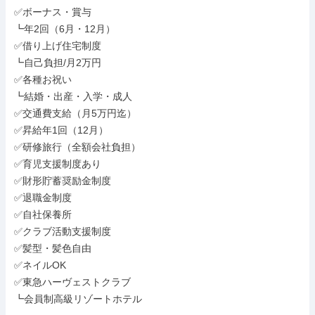
✅ボーナス・賞与

┗年2回（6月・12月）

✅借り上げ住宅制度

┗自己負担/月2万円

✅各種お祝い

┗結婚・出産・入学・成人

✅交通費支給（月5万円迄）

✅昇給年1回（12月）

✅研修旅行（全額会社負担）

✅育児支援制度あり

✅財形貯蓄奨励金制度

✅退職金制度

✅自社保養所

✅クラブ活動支援制度

✅髪型・髪色自由

✅ネイルOK

✅東急ハーヴェストクラブ

┗会員制高級リゾートホテル
