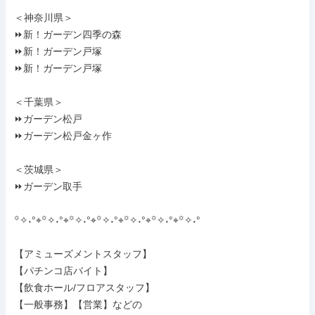
＜神奈川県＞

⏩新！ガーデン四季の森

⏩新！ガーデン戸塚

⏩新！ガーデン戸塚

＜千葉県＞

⏩ガーデン松戸

⏩ガーデン松戸金ヶ作

＜茨城県＞

⏩ガーデン取手

꙳✧˖°⌖꙳✧˖°⌖꙳✧˖°⌖꙳✧˖°⌖꙳✧˖°⌖꙳✧˖°⌖꙳✧˖°

【アミューズメントスタッフ】

【パチンコ店バイト】

【飲食ホール/フロアスタッフ】

【一般事務】【営業】などの
