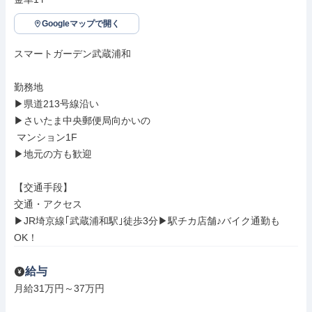
Googleマップで開く
スマートガーデン武蔵浦和

勤務地

▶県道213号線沿い

▶さいたま中央郵便局向かいの

 マンション1F

▶地元の方も歓迎

【交通手段】

交通・アクセス

▶JR埼京線｢武蔵浦和駅｣徒歩3分▶駅チカ店舗♪バイク通勤も
OK！
給与
月給31万円～37万円
