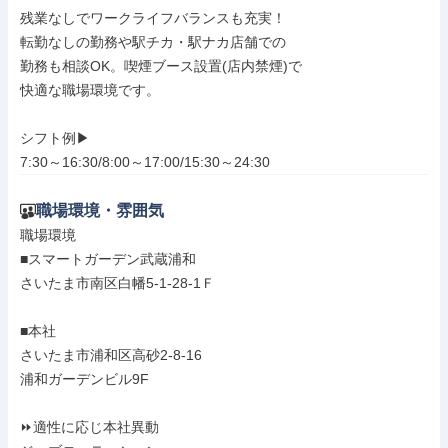
残業なしでワークライフバランスも充実！

転勤なしの勤務や駅チカ・駅ナカ店舗での

勤務も相談OK。喫煙ブース設置(店内禁煙)で

快適な職場環境です。

シフト例▶

7:30～16:30/8:00～17:00/15:30～24:30
職場環境・雰囲気
職場環境

■スマートガーデン武蔵浦和

さいたま市南区白幡5-1-28-1Ｆ

■本社

さいたま市浦和区高砂2-8-16

浦和ガーデンビル9F

⏩適性に応じ本社異動
