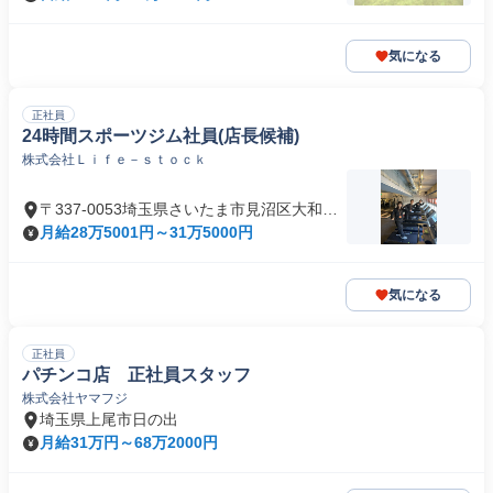
気になる
正社員
24時間スポーツジム社員(店長候補)
株式会社Ｌｉｆｅ－ｓｔｏｃｋ
〒337-0053埼玉県さいたま市見沼区大和田
町
月給28万5001円～31万5000円
気になる
正社員
パチンコ店 正社員スタッフ
株式会社ヤマフジ
埼玉県上尾市日の出
月給31万円～68万2000円