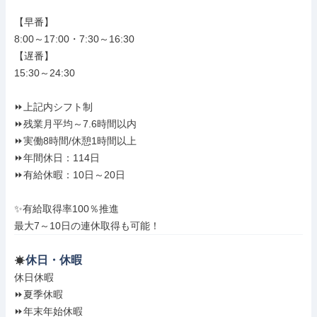
【早番】

8:00～17:00・7:30～16:30

【遅番】

15:30～24:30

⏩上記内シフト制

⏩残業月平均～7.6時間以内

⏩実働8時間/休憩1時間以上

⏩年間休日：114日

⏩有給休暇：10日～20日

✨有給取得率100％推進

最大7～10日の連休取得も可能！
休日・休暇
休日休暇

⏩夏季休暇

⏩年末年始休暇
