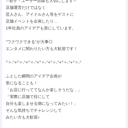
✨若手・ユーザー目線も大切にします✨

店舗運営だけではなく

芸人さん、アイドルさん等をゲストに

店舗イベントを企画したり…

1年社員のアイデアも形にしています。

”ワクワクできる”が大事◎

エンタメに関わりたい方も大歓迎です！

꙳✧˖°⌖꙳✧˖°⌖꙳✧˖°⌖꙳✧˖°⌖꙳✧˖°⌖꙳✧˖°⌖꙳✧˖°

ふとした瞬間のアイデア企画が

形になることも！

「お店に行っててなんか楽しそうだな…」

「実際に店舗で目にして

自分も楽しませる側になってみたい！」

そんな気持ちでチャレンジして

みたい方も大歓迎♪
