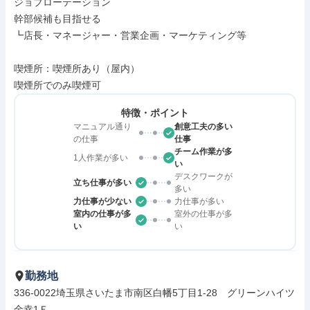
ジョブローテーション

幹部候補も目指せる

┗店長・マネージャー・営業企画・マーケティング等

喫煙所：喫煙所あり（屋内）

喫煙所でのみ喫煙可
特徴・ポイント
マニュアル通り
創意工夫の多い
の仕事
仕事
チーム作業が多
1人作業が多い
い
デスクワークが
立ち仕事が多い
多い
力仕事が少ない
力仕事が多い
室内の仕事が多
室外の仕事が多
い
い
勤務地
336-0022埼玉県さいたま市南区白幡5丁目1-28　グリーンハイツ
金幸1Ｆ