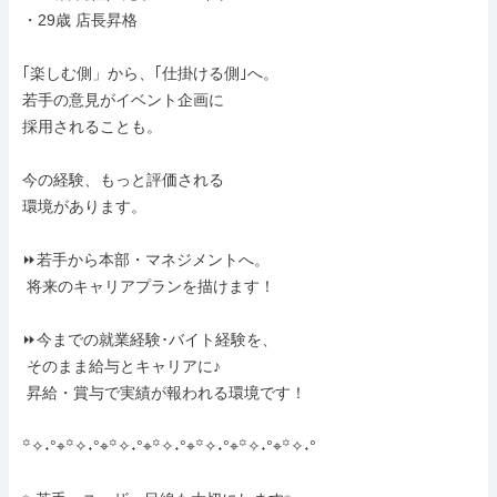
・29歳 店長昇格

｢楽しむ側」から、｢仕掛ける側｣へ。

若手の意見がイベント企画に

採用されることも。

今の経験、もっと評価される

環境があります。

⏩若手から本部・マネジメントへ。

 将来のキャリアプランを描けます！

⏩今までの就業経験･バイト経験を、

 そのまま給与とキャリアに♪

 昇給・賞与で実績が報われる環境です！

꙳✧˖°⌖꙳✧˖°⌖꙳✧˖°⌖꙳✧˖°⌖꙳✧˖°⌖꙳✧˖°⌖꙳✧˖°
