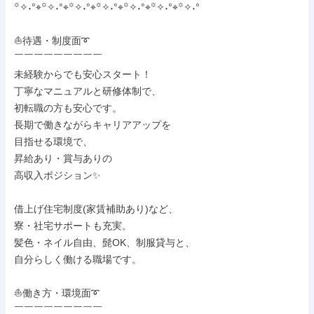
꙳✧˖°⌖꙳✧˖°⌖꙳✧˖°⌖꙳✧˖°⌖꙳✧˖°⌖꙳✧˖°⌖꙳✧˖°

⛵待遇・制度面➰

￣￣￣￣￣￣￣￣￣

未経験からでも安心スタート！

丁寧なマニュアルと研修体制で、

初転職の方も安心です。

長期で働きながらキャリアアップを

目指せる環境で、

昇給あり・賞与ありの

高収入ポジション✨

借上げ住宅制度(家賃補助あり)など、

寮・社宅サポートも充実。

髪色・ネイル自由、髭OK、制服貸与と、

自分らしく働ける職場です。

⛵働き方・環境面➰

￣￣￣￣￣￣￣￣￣
