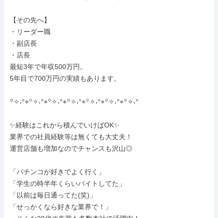
【その先へ】

・リーダー職

・副店長

・店長

最短3年で年収500万円。

5年目で700万円の実績もあります。

꙳✧˖°⌖꙳✧˖°⌖꙳✧˖°⌖꙳✧˖°⌖꙳✧˖°⌖꙳✧˖°⌖꙳✧˖°

✨経験はこれから積んでいけばOK✨

業界での社員経験等は無くても大丈夫！

運営店舗も増加なのでチャンスも沢山◎

「パチンコが好きでよく行く」

「学生の時半年くらいバイトしてた」

「以前は毎日通ってた(笑)」

「せっかくなら好きな業界で！」
