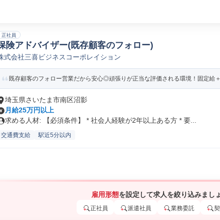
正社員
保険アドバイザー(既存顧客のフォロー)
株式会社三喜ビジネスコーポレイション
既存顧客のフォロー営業だから安心◎頑張りが正当な評価される環境！固定給＋イ
埼玉県さいたま市南区沼影
月給25万円以上
求める人材: 【必須条件】 * 社会人経験が2年以上ある方 * 要...
交通費支給
駅近5分以内
雇用形態
を設定して求人を絞り込みまし
正社員
派遣社員
業務委託
契