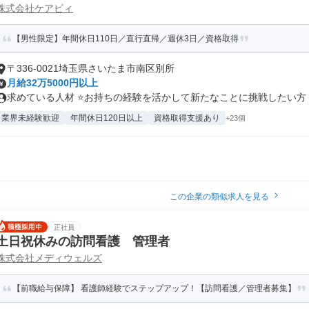
株式会社ケアビィ
【男性限定】年間休日110日／直行直帰／週休3日／資格取得
〒336-0021埼玉県さいたま市南区別所
月給32万5000円以上
求めている人材 ⭐お持ちの経験を活かして新たなことに挑戦したい方 ⭐現
業界未経験歓迎
年間休日120日以上
資格取得支援あり
+23個
この企業の類似求人を見る
正社員
土日祝休みの訪問看護 管理者
株式会社メディウェルズ
【前職給与保障】 看護師経験でステップアップ！【訪問看護／管理者募集】