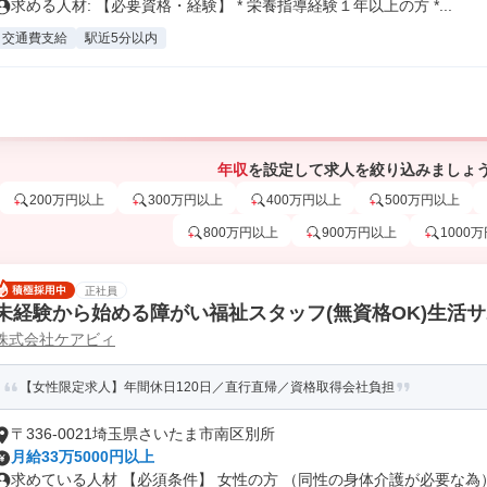
求める人材: 【必要資格・経験】 * 栄養指導経験１年以上の方 *...
交通費支給
駅近5分以内
年収
を設定して求人を絞り込みましょ
200万円以上
300万円以上
400万円以上
500万円以上
800万円以上
900万円以上
1000
正社員
未経験から始める障がい福祉スタッフ(無資格OK)生活
株式会社ケアビィ
【女性限定求人】年間休日120日／直行直帰／資格取得会社負担
〒336-0021埼玉県さいたま市南区別所
月給33万5000円以上
求めている人材 【必須条件】 女性の方 （同性の身体介護が必要な為） .