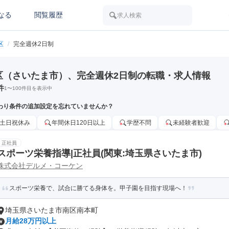
なる
閲覧履歴
求人検索
区
/
完全週休2日制
区（さいたま市）、完全週休2日制の転職・求人情報
件
1
〜
100
件目を表示中
わり条件の追加設定を忘れていませんか？
土日祝休み
年間休日120日以上
学歴不問
未経験者歓迎
正社員
スポーツ栄養指導|正社員(関東:埼玉県さいたま市)
株式会社デルメ・コーケン
スポーツ栄養で、試合に勝てる身体を。甲子園を目指す現場へ！
埼玉県さいたま市南区南本町
月給28万円以上