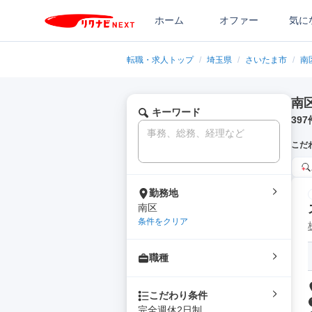
ホーム
オファー
気に
転職・求人トップ
/
埼玉県
/
さいたま市
/
南
南
キーワード
397
こだ
勤務地
南区
条件をクリア
職種
こだわり条件
完全週休2日制