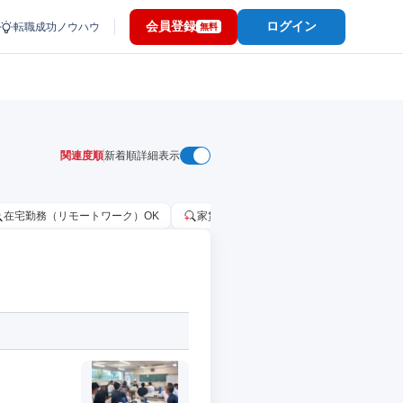
会員登録
ログイン
転職成功ノウハウ
無料
関連度順
新着順
詳細表示
在宅勤務（リモートワーク）OK
家賃補助・住宅手当あり
固定給25