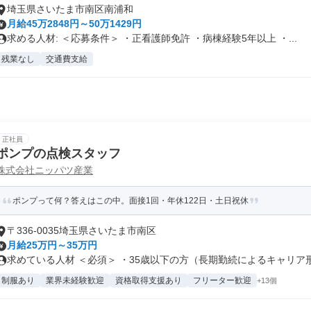
埼玉県さいたま市南区南浦和
月給45万2848円～50万1429円
求める人材: ＜応募条件＞ ・正看護師免許 ・病棟経験5年以上 ・...
残業なし
交通費支給
正社員
ポンプの点検スタッフ
株式会社ニッパツ産業
ポンプって何？答えはこの中。面接1回・年休122日・土日祝休
〒336-0035埼玉県さいたま市南区
月給25万円～35万円
求めている人材 ＜必須＞ ・35歳以下の方（長期勤続によるキャリア形成
制服あり
業界未経験歓迎
資格取得支援あり
フリーター歓迎
+13個