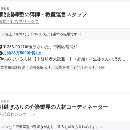
正社員
個別指導塾の講師・教室運営スタッフ
株式会社スプリックス
売上ノルマなし！20-30代が活躍する職場です
〒336-0017埼玉県さいたま市南区南浦和
月給28万5000円以上
求めている人材 【未経験者大歓迎！】 ⭐️必須⭐️ ✅生徒さんの成長に...
業界未経験歓迎
介護休暇あり
経験不問
住宅手当あり
+15個
正社員
引継ぎありの介護業界の人材コーディネーター
株式会社レジオール
今なら評価基盤の引継ぎがあり、収入も成長も見込めます。