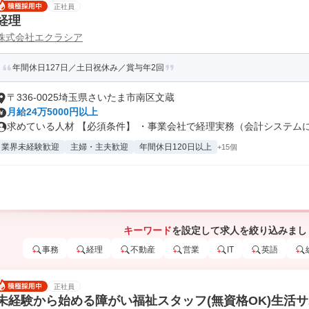
正社員
経理
株式会社エクラシア
年間休日127日／土日祝休み／賞与年2回
〒336-0025埼玉県さいたま市南区文蔵
月給24万5000円以上
求めている人材 【必須条件】 ・事業会社で経理実務（会計システムに仕
業界未経験歓迎
主婦・主夫歓迎
年間休日120日以上
+15個
キーワード
を設定して求人を絞り込みまし
事務
経理
不動産
営業
IT
英語
正社員
未経験から始める障がい福祉スタッフ(無資格OK)生活