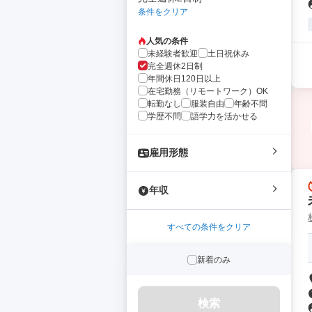
条件をクリア
人気の条件
未経験者歓迎
土日祝休み
完全週休2日制
年間休日120日以上
在宅勤務（リモートワーク）OK
転勤なし
服装自由
年齢不問
学歴不問
語学力を活かせる
雇用形態
年収
すべての条件をクリア
新着のみ
検索