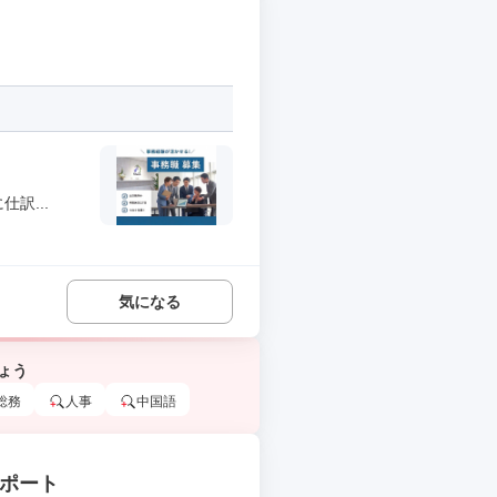
訳...
気になる
ょう
総務
人事
中国語
サポート