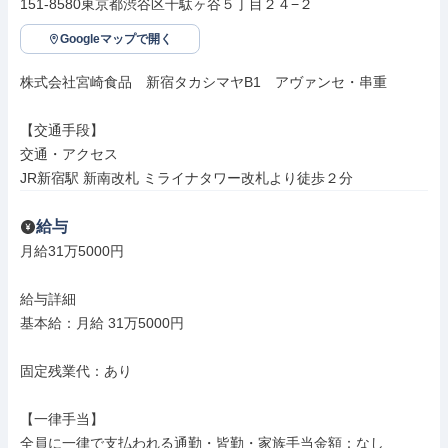
151-8580東京都渋谷区千駄ヶ谷５丁目２４−２
Googleマップで開く
株式会社宮崎食品　新宿タカシマヤB1　アヴァンセ・串重

【交通手段】

交通・アクセス

JR新宿駅 新南改札 ミライナタワー改札より徒歩２分
給与
月給31万5000円

給与詳細

基本給：月給 31万5000円

固定残業代：あり

【一律手当】

全員に一律で支払われる通勤・皆勤・家族手当金額：なし
