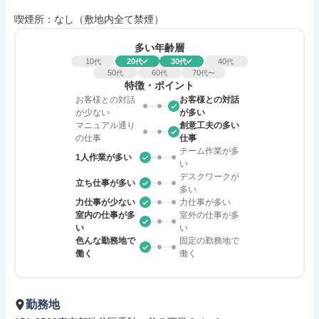
喫煙所：なし（敷地内全て禁煙）
多い年齢層
10
20
30
40
代
代
代
代
50
60
70
代
代
代〜
特徴・ポイント
お客様との対話
お客様との対話
が少ない
が多い
マニュアル通り
創意工夫の多い
の仕事
仕事
チーム作業が多
1人作業が多い
い
デスクワークが
立ち仕事が多い
多い
力仕事が少ない
力仕事が多い
室内の仕事が多
室外の仕事が多
い
い
色んな勤務地で
固定の勤務地で
働く
働く
勤務地