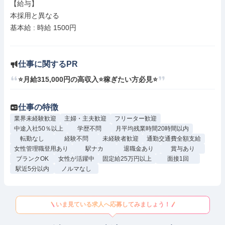
【給与】

本採用と異なる

基本給 : 時給 1500円

仕事に関するPR
⭐月給315,000円の高収入⭐稼ぎたい方必見⭐
仕事の特徴
業界未経験歓迎
主婦・主夫歓迎
フリーター歓迎
中途入社50％以上
学歴不問
月平均残業時間20時間以内
転勤なし
経験不問
未経験者歓迎
通勤交通費全額支給
女性管理職登用あり
駅ナカ
退職金あり
賞与あり
ブランクOK
女性が活躍中
固定給25万円以上
面接1回
駅近5分以内
ノルマなし
いま見ている求人へ応募してみましょう！