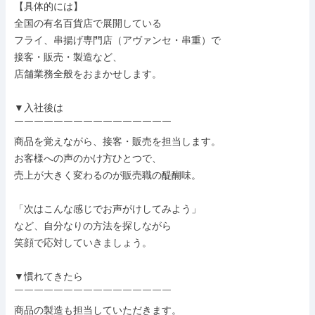
【具体的には】

全国の有名百貨店で展開している

フライ、串揚げ専門店（アヴァンセ・串重）で

接客・販売・製造など、

店舗業務全般をおまかせします。

▼入社後は

￣￣￣￣￣￣￣￣￣￣￣￣￣￣￣￣

商品を覚えながら、接客・販売を担当します。

お客様への声のかけ方ひとつで、

売上が大きく変わるのが販売職の醍醐味。

「次はこんな感じでお声がけしてみよう」

など、自分なりの方法を探しながら

笑顔で応対していきましょう。

▼慣れてきたら

￣￣￣￣￣￣￣￣￣￣￣￣￣￣￣￣

商品の製造も担当していただきます。
