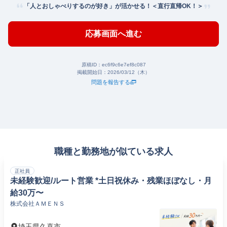
「人とおしゃべりするのが好き」が活かせる！＜直行直帰OK！＞
応募画面へ進む
原稿ID：
ec6f9c6e7ef8c087
掲載開始日：
2026/03/12（木）
問題を報告する
職種と勤務地が似ている求人
正社員
未経験歓迎/ルート営業 *土日祝休み・残業ほぼなし・月
給30万〜
株式会社ＡＭＥＮＳ
埼玉県久喜市