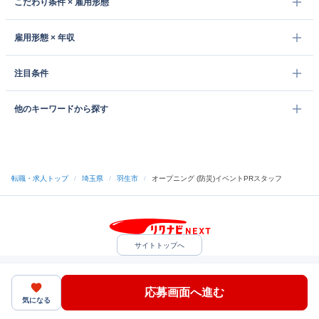
こだわり条件 × 雇用形態
雇用形態 × 年収
注目条件
他のキーワードから探す
転職・求人トップ
/
埼玉県
/
羽生市
/
オープニング (防災)イベントPRスタッフ
サイトトップへ
中途採用をご検討の企業様
利用規約・プライバシーポリシー
サイトマップ
ヘルプ・お問い合わせ
応募画面へ進む
（C）Indeed Inc.
気になる