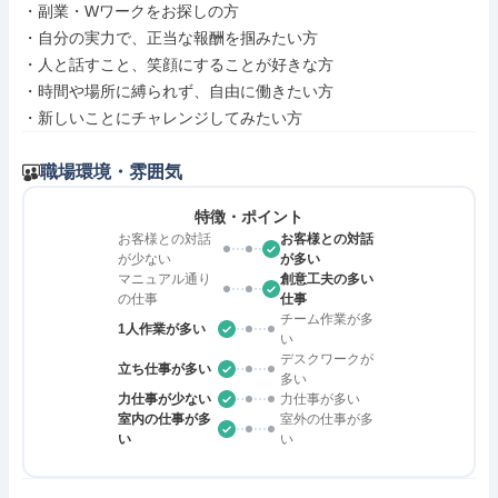
・副業・Wワークをお探しの方

・自分の実力で、正当な報酬を掴みたい方

・人と話すこと、笑顔にすることが好きな方

・時間や場所に縛られず、自由に働きたい方

・新しいことにチャレンジしてみたい方
職場環境・雰囲気
特徴・ポイント
お客様との対話
お客様との対話
が少ない
が多い
マニュアル通り
創意工夫の多い
の仕事
仕事
チーム作業が多
1人作業が多い
い
デスクワークが
立ち仕事が多い
多い
力仕事が少ない
力仕事が多い
室内の仕事が多
室外の仕事が多
い
い