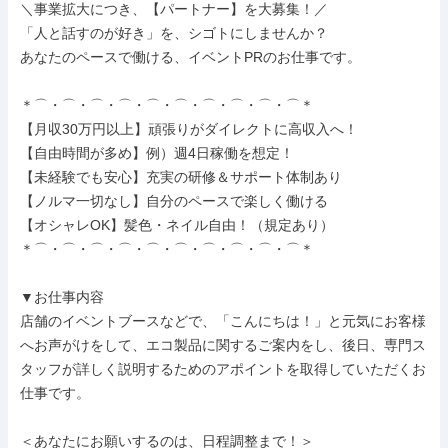
＼事業拡大につき、【パートナー】を大募集！／

「人と話すのが好き」を、シゴトにしませんか？

あなたのペースで働ける、イベントPRのお仕事です。

＊⌒・⌒・⌒・⌒・⌒・⌒・⌒・⌒・⌒・⌒＊

【月収30万円以上】頑張りがダイレクトに高収入へ！

【自由時間が多め】例）週4日稼働を想定！

【未経験でも安心】充実の研修＆サポート体制あり

【ノルマ一切なし】自分のペースで楽しく働ける

【オシャレOK】髪色・ネイル自由！（規定あり）

＊⌒・⌒・⌒・⌒・⌒・⌒・⌒・⌒・⌒・⌒＊

▼お仕事内容

店舗のイベントブースなどで、「こんにちは！」と元気にお客様
へお声がけをして、エコ製品に関するご案内をし、後日、専門ス
タッフが詳しく説明するためのアポイントを取得していただくお
仕事です。

＜あなたにお願いするのは、日程調整まで！＞
