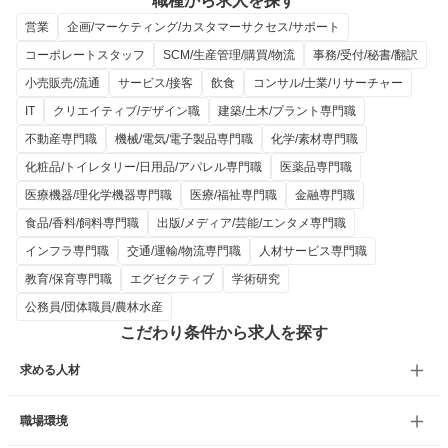
職種から求人を探す
営業
企画/マーケティング/カスタマーサクセス/サポート
コーポレートスタッフ
SCM/生産管理/購買/物流
事務/受付/秘書/翻訳
小売販売/流通
サービス/接客
飲食
コンサル/士業/リサーチャー
IT
クリエイティブ/デザイン職
建築/土木/プラント専門職
不動産専門職
機械/電気/電子製品専門職
化学/素材専門職
化粧品/トイレタリー/日用品/アパレル専門職
医薬品専門職
医療機器/理化学機器専門職
医療/福祉専門職
金融専門職
食品/香料/飼料専門職
出版/メディア/芸能/エンタメ専門職
インフラ専門職
交通/運輸/物流専門職
人材サービス専門職
教育/保育専門職
エグゼクティブ
学術研究
公務員/団体職員/農林水産
こだわり条件から求人を探す
求める人材
職場環境