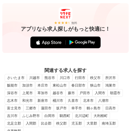
無料
アプリなら求人探しがもっと快適に！
関連する求人を探す
さいたま市
川越市
熊谷市
川口市
行田市
秩父市
所沢市
飯能市
加須市
本庄市
東松山市
春日部市
狭山市
鴻巣市
深谷市
上尾市
草加市
越谷市
蕨市
戸田市
入間市
朝霞市
志木市
和光市
新座市
桶川市
久喜市
北本市
八潮市
富士見市
三郷市
蓮田市
坂戸市
幸手市
鶴ヶ島市
日高市
吉川市
ふじみ野市
白岡市
騎西町
北川辺町
大利根町
北足立郡
入間郡
比企郡
秩父郡
児玉郡
大里郡
南埼玉郡