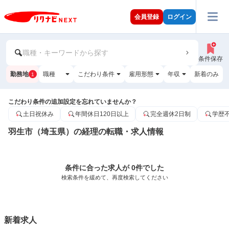
会員登録
ログイン
職種・キーワードから探す
条件保存
勤務地
職種
こだわり条件
雇用形態
年収
新着のみ
1
こだわり条件の追加設定を忘れていませんか？
土日祝休み
年間休日120日以上
完全週休2日制
学歴
羽生市（埼玉県）の経理の転職・求人情報
条件に合った求人が 0件でした
検索条件を緩めて、再度検索してください
新着求人