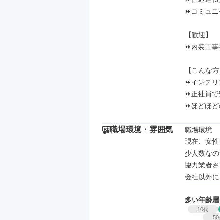
⏩コミュニ
【歓迎】

⏩内装工事
【こんな方
⏩インテリ
⏩正社員で
⏩ほどほど
職場環境・雰囲気
職場環境

現在、女性
少人数なの
協力業者さ
会社以外に
多い年齢層
10
代
50