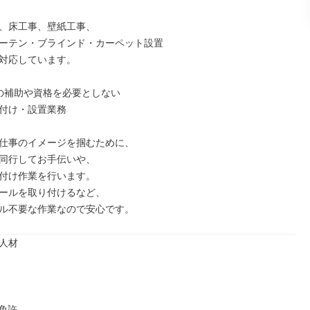
、床工事、壁紙工事、

ーテン・ブラインド・カーペット設置

対応しています。

の補助や資格を必要としない

付け・設置業務

仕事のイメージを掴むために、

同行してお手伝いや、

付け作業を行います。

ールを取り付けるなど、

ル不要な作業なので安心です。
人材



免許
