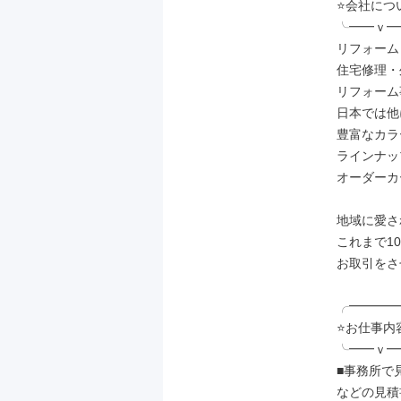
⭐会社につい
╰━━ｖ━
リフォーム
住宅修理・
リフォーム
日本では他
豊富なカラ
ラインナッ
オーダーカ
地域に愛さ
これまで1
お取引をさ
╭━━━━
⭐お仕事内容
╰━━ｖ━
■事務所で
などの見積