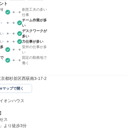
ント
り
創意工夫の多い
仕事
チーム作業が多
い
い
デスクワークが
い
多い
い
力仕事が多い
多
室外の仕事が多
い
で
固定の勤務地で
働く
3東京都杉並区西荻南3-17-2
gleマップで開く
イオンハウス



セス

」より徒歩3分