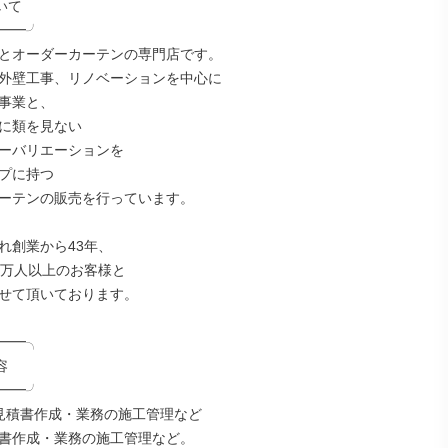
て

━━╯

とオーダーカーテンの専門店です。

外壁工事、リノベーションを中心に

事業と、

に類を見ない

ーバリエーションを

プに持つ

ーテンの販売を行っています。

れ創業から43年、

0万人以上のお客様と

せて頂いております。

━━╮



━━╯

見積書作成・業務の施工管理など

書作成・業務の施工管理など。
