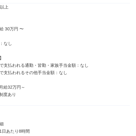
以上

 30万円 〜

：なし



で支払われる通勤・皆勤・家族手当金額：なし

で支払われるその他手当金額：なし

給32万円～

制度あり


1日あたり8時間
