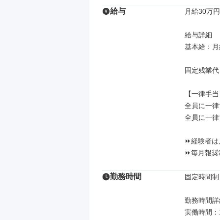
給与
月給30万円
給与詳細

基本給：月給
固定残業代
【一律手当】
全員に一律
全員に一律
⏩経験者は月
⏩毎月報奨
勤務時間
固定時間制

勤務時間詳細
実働時間：