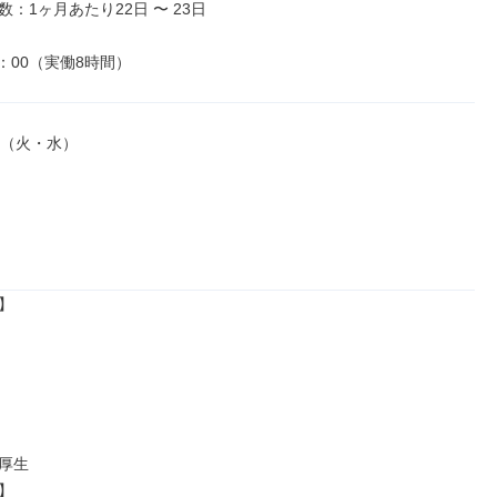
：1ヶ月あたり22日 〜 23日

8：00（実働8時間）
（火・水）



厚生


