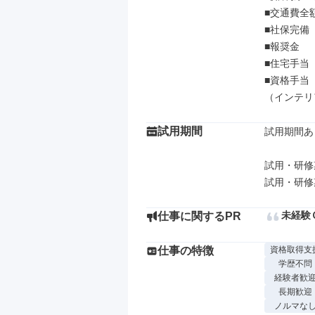
■交通費全額
■社保完備

■報奨金

■住宅手当

■資格手当

（インテリ
試用期間
試用期間あり
試用・研修
未経験
仕事に関するPR
仕事の特徴
資格取得支
学歴不問
経験者歓
長期歓迎
ノルマな