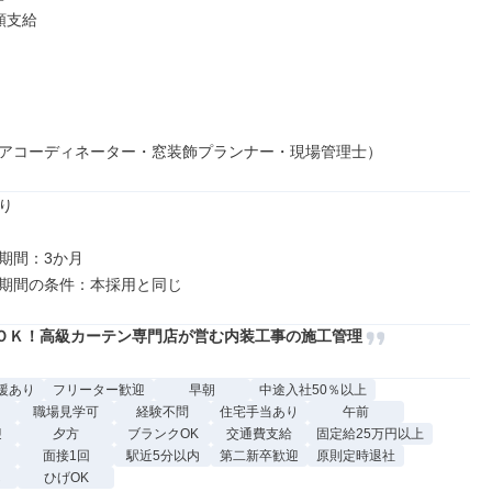
支給

アコーディネーター・窓装飾プランナー・現場管理士）


期間：3か月

ＯＫ！高級カーテン専門店が営む内装工事の施工管理
援あり
フリーター歓迎
早朝
中途入社50％以上
職場見学可
経験不問
住宅手当あり
午前
迎
夕方
ブランクOK
交通費支給
固定給25万円以上
面接1回
駅近5分以内
第二新卒歓迎
原則定時退社
し
ひげOK