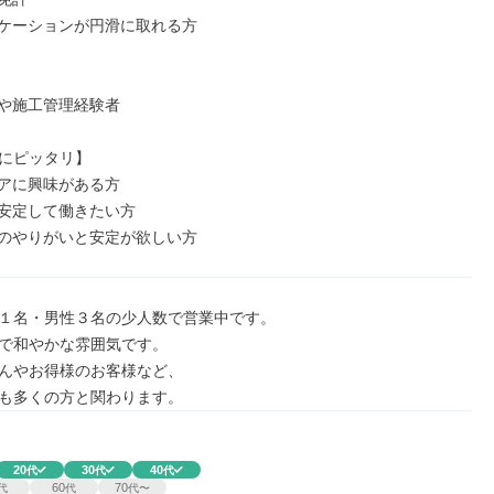
ケーションが円滑に取れる方

や施工管理経験者

にピッタリ】

アに興味がある方

安定して働きたい方

のやりがいと安定が欲しい方
１名・男性３名の少人数で営業中です。

で和やかな雰囲気です。

んやお得様のお客様など、

も多くの方と関わります。
20
30
40
代
代
代
60
70
代
代
代〜