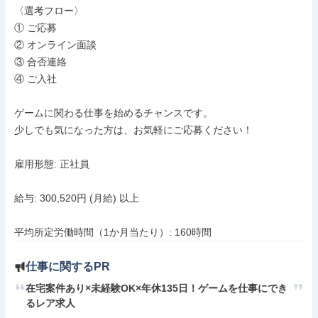
〈選考フロー〉

① ご応募

② オンライン面談

③ 合否連絡

④ ご入社

ゲームに関わる仕事を始めるチャンスです。

少しでも気になった方は、お気軽にご応募ください！

雇用形態: 正社員

給与: 300,520円 (月給) 以上

平均所定労働時間（1か月当たり）: 160時間
仕事に関するPR
在宅案件あり×未経験OK×年休135日！ゲームを仕事にでき
るレア求人