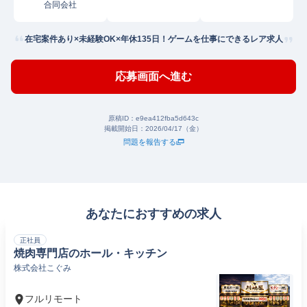
合同会社
在宅案件あり×未経験OK×年休135日！ゲームを仕事にできるレア求人
応募画面へ進む
原稿ID：
e9ea412fba5d643c
掲載開始日：
2026/04/17（金）
問題を報告する
あなたにおすすめの求人
正社員
焼肉専門店のホール・キッチン
株式会社こぐみ
フルリモート