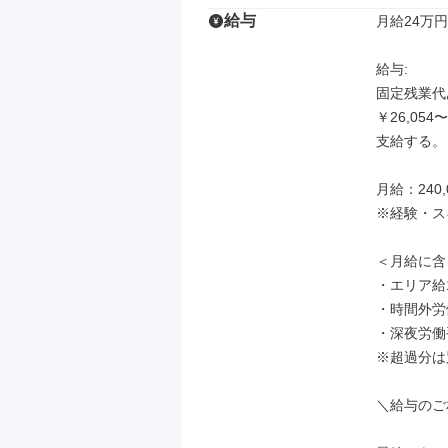
給与
月給24万円
給与: 

固定残業代あ
￥26,05
支給する。

月給：240,0
※経験・ス
＜月給に含
・エリア給10
・時間外労働
・深夜労働手
※超過分は
＼給与のご