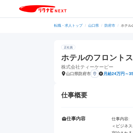
転職・求人トップ
/
山口県
/
防府市
/
ホテル
正社員
ホテルのフロント
株式会社ティーケーピー
山口県防府市
月給24万円～3
仕事概要
仕事内容
仕事内容: 

＜ビジネス