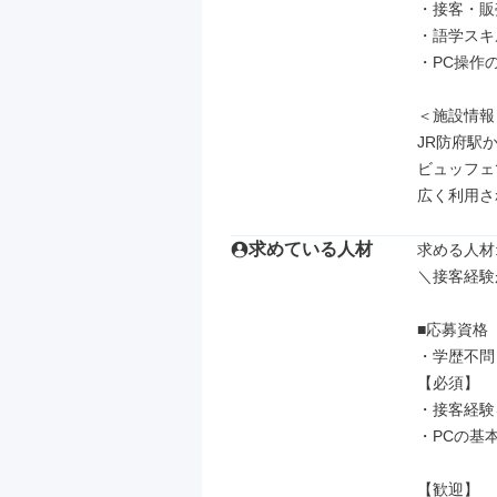
・接客・販
・語学スキ
・PC操作
＜施設情報＞
JR防府駅
ビュッフェ
広く利用さ
求めている人材
求める人材: 
＼接客経験
■応募資格

・学歴不問

【必須】

・接客経験
・PCの基本操
【歓迎】
