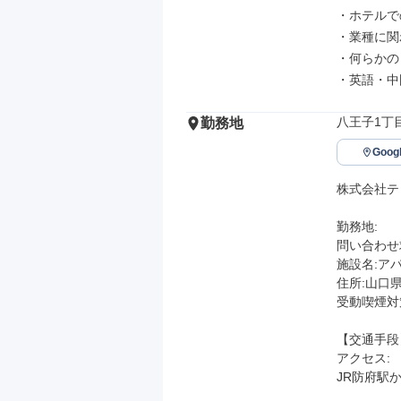
・ホテルで
・業種に関
・何らかの
・英語・中
八王子1丁目
勤務地
Goo
株式会社テ
勤務地: 

問い合わせ求
施設名:ア
住所:山口県
受動喫煙対
【交通手段】
アクセス: 

JR防府駅