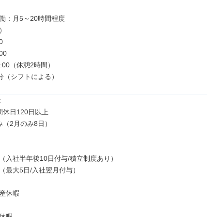
働：月5～20時間程度





0

8:00（休憩2時間）

0分（シフトによる）


休日120日以上

（2月のみ8日）

（入社半年後10日付与/積立制度あり）

（最大5日/入社翌月付与）

産休暇

休暇
