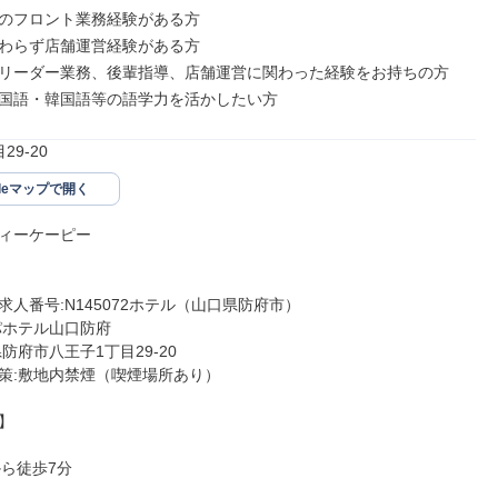
のフロント業務経験がある方

わらず店舗運営経験がある方

リーダー業務、後輩指導、店舗運営に関わった経験をお持ちの方

国語・韓国語等の語学力を活かしたい方
29-20
gleマップで開く
ィーケーピー

人番号:N145072ホテル（山口県防府市）

パホテル山口防府

防府市八王子1丁目29-20

策:敷地内禁煙（喫煙場所あり）



から徒歩7分