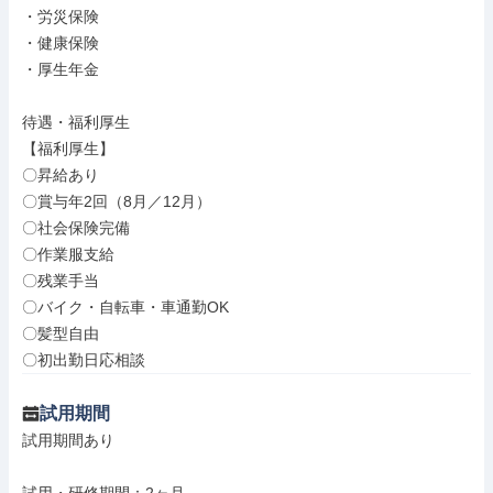
・労災保険

・健康保険

・厚生年金

待遇・福利厚生

【福利厚生】

〇昇給あり

〇賞与年2回（8月／12月）

〇社会保険完備

〇作業服支給

〇残業手当

〇バイク・自転車・車通勤OK

〇髪型自由

〇初出勤日応相談
試用期間
試用期間あり
