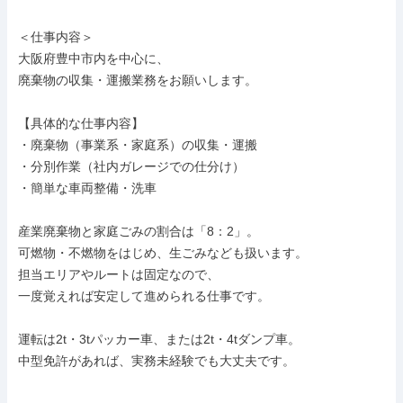
＜仕事内容＞

大阪府豊中市内を中心に、

廃棄物の収集・運搬業務をお願いします。

【具体的な仕事内容】

・廃棄物（事業系・家庭系）の収集・運搬

・分別作業（社内ガレージでの仕分け）

・簡単な車両整備・洗車

産業廃棄物と家庭ごみの割合は「8：2」。

可燃物・不燃物をはじめ、生ごみなども扱います。

担当エリアやルートは固定なので、

一度覚えれば安定して進められる仕事です。

運転は2t・3tパッカー車、または2t・4tダンプ車。

中型免許があれば、実務未経験でも大丈夫です。
