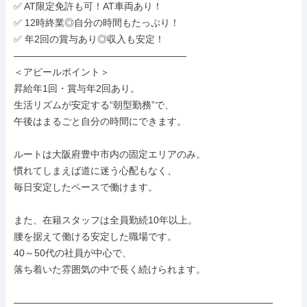
✅ AT限定免許も可！AT車両あり！

✅ 12時終業◎自分の時間もたっぷり！

✅ 年2回の賞与あり◎収入も安定！

――――――――――――――――――

＜アピールポイント＞

昇給年1回・賞与年2回あり。

生活リズムが安定する“朝型勤務”で、

午後はまるごと自分の時間にできます。

ルートは大阪府豊中市内の固定エリアのみ。

慣れてしまえば道に迷う心配もなく、

毎日安定したペースで働けます。

また、在籍スタッフは全員勤続10年以上。

腰を据えて働ける安定した職場です。

40～50代の社員が中心で、

落ち着いた雰囲気の中で長く続けられます。

―――――――――――――――――――――――――――
