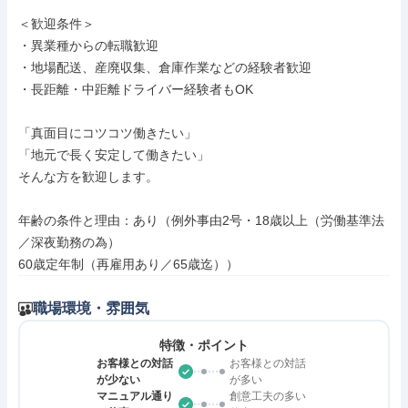
＜歓迎条件＞

・異業種からの転職歓迎

・地場配送、産廃収集、倉庫作業などの経験者歓迎

・長距離・中距離ドライバー経験者もOK

「真面目にコツコツ働きたい」

「地元で長く安定して働きたい」

そんな方を歓迎します。

年齢の条件と理由：あり（例外事由2号・18歳以上（労働基準法
／深夜勤務の為）

60歳定年制（再雇用あり／65歳迄））
職場環境・雰囲気
特徴・ポイント
お客様との対話
お客様との対話
が少ない
が多い
マニュアル通り
創意工夫の多い