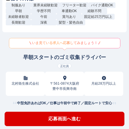
制服あり
業界未経験歓迎
フリーター歓迎
バイク通勤OK
早朝
学歴不問
車通勤OK
経験不問
未経験者歓迎
午前
賞与あり
固定給25万円以上
長期歓迎
深夜
髪型・髪色自由
いま見ている求人へ応募してみましょう！
早朝スタートのゴミ収集ドライバー
正社員
北村衛生株式会社
〒561-0874大阪府
月給28万円以上
豊中市長興寺南
中型免許あればOK／仕事は午前中で終了／固定ルートで安心
応募画面へ進む