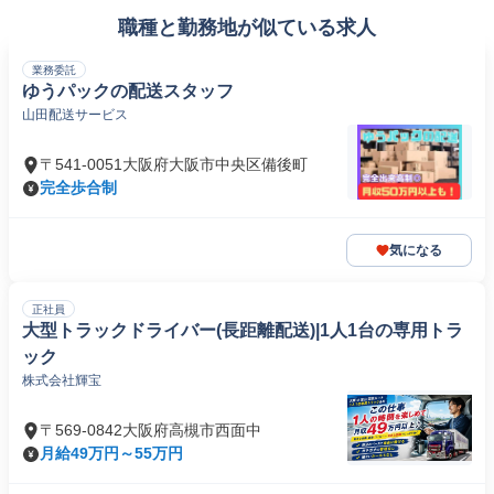
職種と勤務地が似ている求人
業務委託
ゆうパックの配送スタッフ
山田配送サービス
〒541-0051大阪府大阪市中央区備後町
完全歩合制
気になる
正社員
大型トラックドライバー(長距離配送)|1人1台の専用トラ
ック
株式会社輝宝
〒569-0842大阪府高槻市西面中
月給49万円～55万円