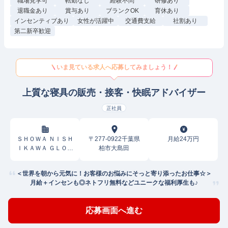
職場見学可
転勤なし
経験不問
研修あり
退職金あり
賞与あり
ブランクOK
育休あり
インセンティブあり
女性が活躍中
交通費支給
社割あり
第二新卒歓迎
いま見ている求人へ応募してみましょう！
上質な寝具の販売・接客・快眠アドバイザー
正社員
ＳＨＯＷＡ ＮＩＳＨ
〒277-0922千葉県
月給24万円
ＩＫＡＷＡ ＧＬＯＢ
柏市大島田
ＡＬ ＰＡＲＴＮＥＲ
Ｓ株式会社
＜世界を朝から元気に！お客様のお悩みにそっと寄り添ったお仕事☆＞
月給＋インセンも◎ネトフリ無料などユニークな福利厚生も♪
応募画面へ進む