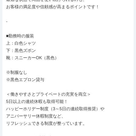
お客様の満足度や信頼感が高まるポイントです！

-

■勤務時の服装

上：白色シャツ

下：黒色ズボン

靴：スニーカーOK（黒色）

※制服なし

※黒色エプロン貸与

＜働きやすさとプライベートの充実を両立＞

5日以上の連続休暇も取得可能！

ハッピーホリデー制度（3～5日の連続取得推奨）や

アニバーサリー休暇制度など、

リフレッシュできる制度が整っています。
