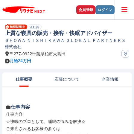
会員登録
ログイン
正社員
上質な寝具の販売・接客・快眠アドバイザー
ＳＨＯＷＡ ＮＩＳＨＩＫＡＷＡ ＧＬＯＢＡＬ ＰＡＲＴＮＥＲＳ
株式会社
〒277-0922千葉県柏市大島田
月給24万円
仕事概要
応募について
企業情報
仕事内容
仕事内容

☆快眠のプロとして、睡眠の悩みを解決☆

ご来店されるお客様の多くは
