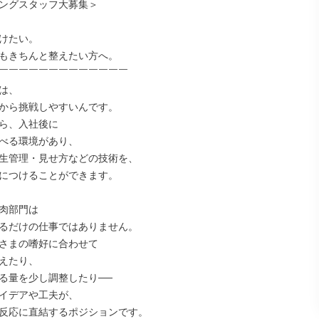
ングスタッフ大募集＞

けたい。

もきちんと整えたい方へ。

￣￣￣￣￣￣￣￣￣￣￣￣￣

は、

から挑戦しやすいんです。

ら、入社後に

べる環境があり、

生管理・見せ方などの技術を、

につけることができます。

肉部門は

るだけの仕事ではありません。

さまの嗜好に合わせて

えたり、

る量を少し調整したり──

イデアや工夫が、

反応に直結するポジションです。
