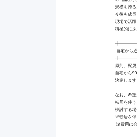
規模を誇る
今後も成長
現場で活躍
積極的に採
╋━━━━
 自宅から通勤90分圏内の店舗に配属

╋━━━━
原則、配属
自宅から9
決定します
なお、希望
転居を伴う
検討する場
※転居を伴
 諸費用は会社負担（社内規定有）
