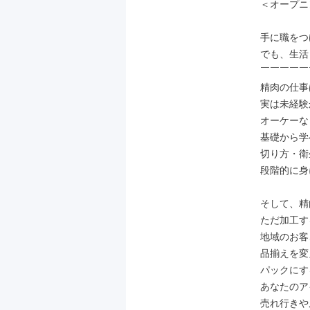
＜オープニ
手に職をつ
でも、生活
￣￣￣￣￣
精肉の仕事
実は未経験
オーケーな
基礎から学
切り方・衛
段階的に身
そして、精
ただ加工す
地域のお客
品揃えを変
パックにす
あなたのア
売れ行きや