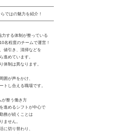
━━━━━━━━━━━━━

━━━━━━━━━━━━━

協力する体制が整っている

10名程度のチームで運営！

、値引き、清掃などを

ら進めています。

り体制は異なります。

周囲が声をかけ、

ートし合える職場です。

ムが整う働き方

を進めるシフトが中心で

勤務が続くことは

りません。

活に切り替わり、
