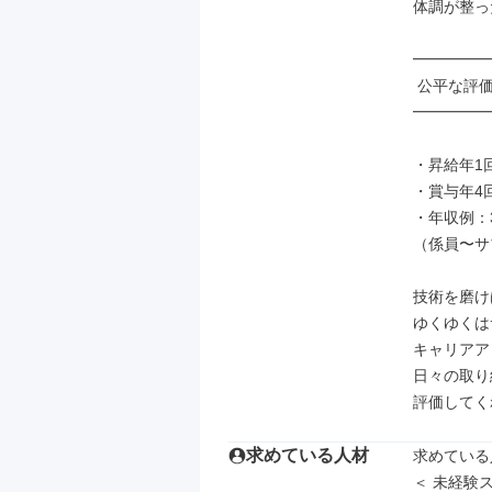
体調が整っ
━━━━━
 公平な評価でモチベーションアップ！

━━━━━
・昇給年1回
・賞与年4回
・年収例：3
（係員〜サ
技術を磨け
ゆくゆくは
キャリアア
日々の取り
評価してく
求めている人材
求めている
＜ 未経験