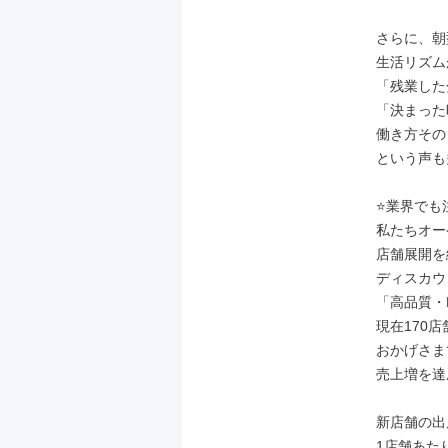
さらに、朝
生活リズム
「残業した
「決まった
働き方その
という声も
⭐業界でも
私たちオー
店舗展開を
ディスカウ
「高品質・Ev
現在170店
おかげさまで
売上増を達
新店舗の出
1店舗あたり