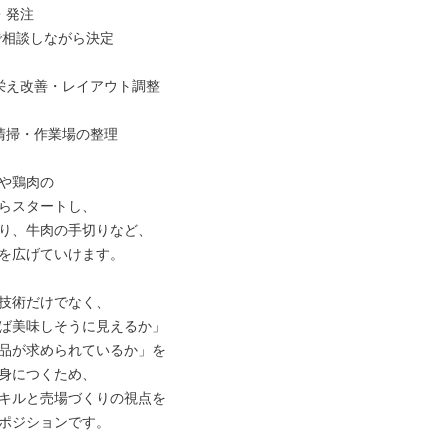
発注

で相談しながら決定

栄え改善・レイアウト調整

清掃・作業場の整理

や鶏肉の

らスタートし、

り、牛肉の手切りなど、

を広げていけます。

技術だけでなく、

ば美味しそうに見えるか」

品が求められているか」を

身につくため、

キルと売場づくりの視点を

ポジションです。
