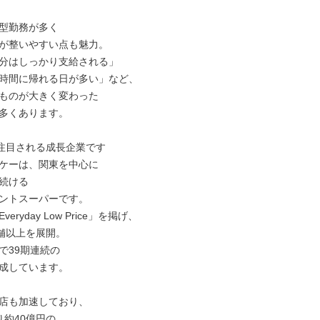
型勤務が多く

が整いやすい点も魅力。

分はしっかり支給される」

時間に帰れる日が多い」など、

ものが大きく変わった

多くあります。

注目される成長企業です

ケーは、関東を中心に

続ける

ントスーパーです。

eryday Low Price」を掲げ、

舗以上を展開。

39期連続の

成しています。

店も加速しており、

約40億円の
