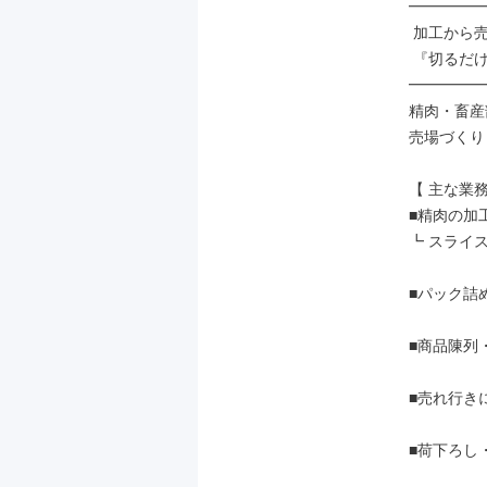
━━━━━
 加工から売場づくりまで幅広く担当

 『切るだけ』じゃないから面白い！

━━━━━
精肉・畜産
売場づくり
【 主な業務 
■精肉の加工
┗ スライ
■パック詰
■商品陳列
■売れ行き
■荷下ろし