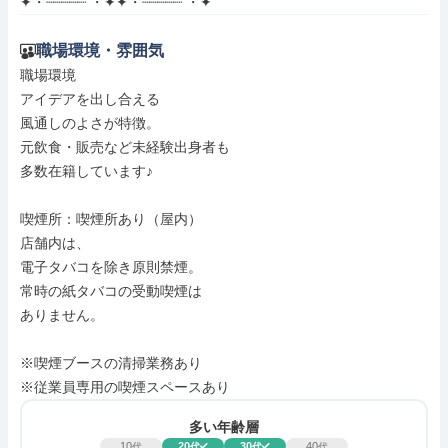
✦・┈┈┈┈┈ ・✦✦・┈┈┈┈┈ ・✦
職場環境・雰囲気
職場環境

アイデアを出し合える

風通しのよさが特徴。

元飲食・販売など未経験出身者も

多数在籍しています♪

喫煙所：喫煙所あり（屋内）

店舗内は、

電子タバコを除き原則禁煙。

常時の紙タバコの受動喫煙は

ありません。

※喫煙ブースの清掃業務あり

※従業員専用の喫煙スペースあり
多い年齢層
10
20
30
40
代
代
代
代