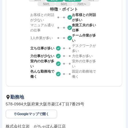
50
60
70
代
代
代〜
特徴・ポイント
お客様との対話
お客様との対話
が少ない
が多い
マニュアル通り
創意工夫の多い
の仕事
仕事
チーム作業が多
1人作業が多い
い
デスクワークが
立ち仕事が多い
多い
力仕事が少ない
力仕事が多い
室内の仕事が多
室外の仕事が多
い
い
色んな勤務地で
固定の勤務地で
働く
働く
勤務地
578-0984大阪府東大阪市菱江4丁目7番29号
Googleマップで開く
株式会社立岩　がちゃぽん菱江店
