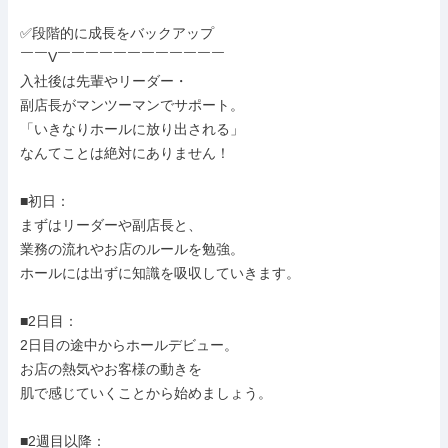
✅段階的に成長をバックアップ

￣￣V￣￣￣￣￣￣￣￣￣￣￣￣

入社後は先輩やリーダー・

副店長がマンツーマンでサポート。

「いきなりホールに放り出される」

なんてことは絶対にありません！

■初日：

まずはリーダーや副店長と、

業務の流れやお店のルールを勉強。

ホールには出ずに知識を吸収していきます。

■2日目：

2日目の途中からホールデビュー。

お店の熱気やお客様の動きを

肌で感じていくことから始めましょう。

■2週目以降：
