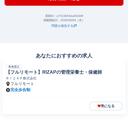
原稿ID：
e7313b54da30249f
掲載開始日：
2026/06/04（木）
問題を報告する
あなたにおすすめの求人
業務委託
【フルリモート】RIZAPの管理栄養士・保健師
ＲＩＺＡＰ株式会社
フルリモート
完全歩合制
気になる