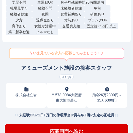
学歴不問
車通勤OK
月平均残業時間20時間以内
職場見学可
経験不問
未経験者歓迎
午前
経験者歓迎
夜間
食費補助あり
研修あり
夕方
退職金あり
賞与あり
ブランクOK
育休あり
女性が活躍中
交通費支給
固定給25万円以上
第二新卒歓迎
ノルマなし
いま見ている求人へ応募してみましょう！
アミューズメント施設の接客スタッフ
正社員
株式会社立岩
〒578-0984大阪府
月給26万2300円～
東大阪市菱江
35万6300円
未経験OK✅1日1万円の休暇手当✅賞与年2回✅安定の正社員
応募画面へ進む