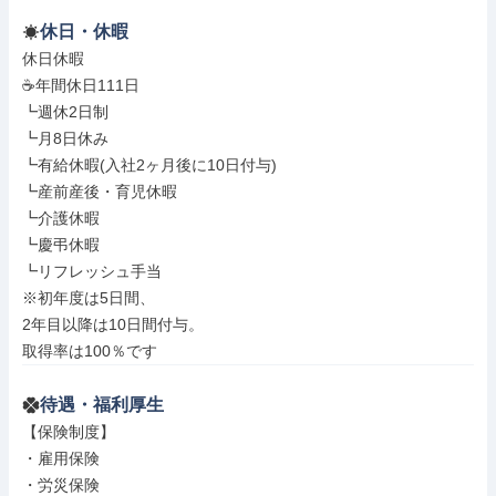
休日・休暇
休日休暇

☕年間休日111日

┗週休2日制

┗月8日休み

┗有給休暇(入社2ヶ月後に10日付与)

┗産前産後・育児休暇

┗介護休暇

┗慶弔休暇

┗リフレッシュ手当

※初年度は5日間、

2年目以降は10日間付与。

取得率は100％です
待遇・福利厚生
【保険制度】

・雇用保険

・労災保険
