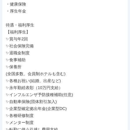
・健康保険

・厚生年金

待遇・福利厚生

【福利厚生】

✨賞与年2回

✨社会保険完備

✨退職金制度

✨食事補助

✨保養所

(全国多数、会員制ホテルも含む)

✨各種お祝い(結婚、出産など)

✨永年勤続表彰（10万円支給）

✨インフルエンザ予防接種補助(任意)

✨自動車保険(団体割引加入)

✨企業型確定拠出年金(企業型DC)

✨各種研修制度

✨メンター制度

✨転勤に伴う引越し費用支給
