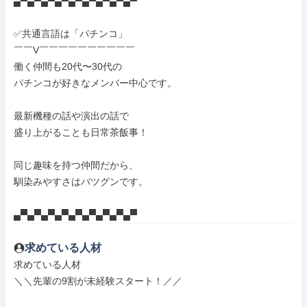
▄▀▄▀▄▀▄▀▄▀▄▀▄▀▄▀▄▀

✅共通言語は「パチンコ」

￣￣V￣￣￣￣￣￣￣￣￣￣

働く仲間も20代〜30代の

パチンコが好きなメンバー中心です。

最新機種の話や演出の話で

盛り上がることも日常茶飯事！

同じ趣味を持つ仲間だから、

馴染みやすさはバツグンです。

▄▀▄▀▄▀▄▀▄▀▄▀▄▀▄▀▄▀
求めている人材
求めている人材

＼＼先輩の9割が未経験スタート！／／
