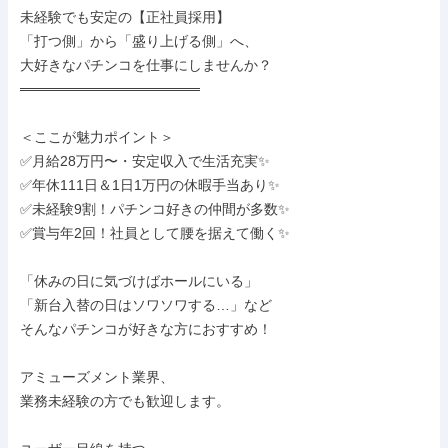
未経験でも安定の【正社員採用】

「打つ側」から「盛り上げる側」へ、

大好きなパチンコを仕事にしませんか？

══════════════════

＜ここが魅力ポイント＞

✅月給28万円〜・安定収入で生活充実✨

✅年休111日＆1日1万円の休暇手当あり✨

✅未経験9割！パチンコ好きの仲間が多数✨

✅賞与年2回！社員として腰を据えて働く✨

「休みの日に気づけばホールにいる」

「新台入替の日はソワソワする…」など

そんなパチンコが好きな方におすすめ！

アミューズメント業界、

業務未経験の方でも歓迎します。
