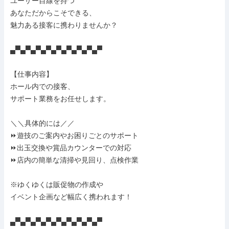
ユーザー目線を持つ

あなただからこそできる、

魅力ある接客に携わりませんか？

▄▀▄▀▄▀▄▀▄▀▄▀▄▀▄▀▄▀

【仕事内容】

ホール内での接客、

サポート業務をお任せします。

＼＼具体的には／／

⏩遊技のご案内やお困りごとのサポート

⏩出玉交換や賞品カウンターでの対応

⏩店内の簡単な清掃や見回り、点検作業

※ゆくゆくは販促物の作成や

イベント企画など幅広く携われます！

▄▀▄▀▄▀▄▀▄▀▄▀▄▀▄▀▄▀
