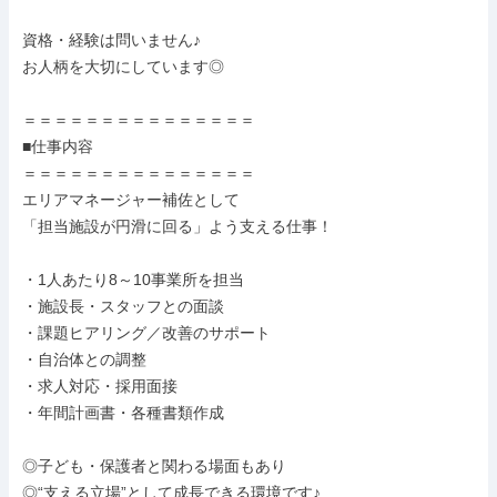
資格・経験は問いません♪

お人柄を大切にしています◎

＝＝＝＝＝＝＝＝＝＝＝＝＝＝＝

■仕事内容

＝＝＝＝＝＝＝＝＝＝＝＝＝＝＝

エリアマネージャー補佐として

「担当施設が円滑に回る」よう支える仕事！

・1人あたり8～10事業所を担当

・施設長・スタッフとの面談

・課題ヒアリング／改善のサポート

・自治体との調整

・求人対応・採用面接

・年間計画書・各種書類作成

◎子ども・保護者と関わる場面もあり

◎“支える立場”として成長できる環境です♪
