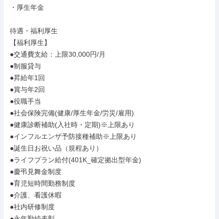
・厚生年金

待遇・福利厚生

【福利厚生】

●交通費支給：上限30,000円/月

●制服貸与

●昇給年1回

●賞与年2回

●役職手当

●社会保険完備(健康/厚生年金/労災/雇用)

●健康診断補助(入社時・定期)※上限あり

●インフルエンザ予防接種補助※上限あり

●誕生日お祝い品（規程あり）

●ライフプラン給付(401K_確定拠出型年金)

●慶弔見舞金制度

●育児短時間勤務制度

●介護、看護休暇

●社内研修制度

●永年勤続表彰
