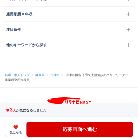
雇用形態 × 年収
注目条件
他のキーワードから探す
転職・求人トップ
/
静岡県
/
沼津市
/
沼津市担当 子育て支援施設のエリアリーダー
事業所巡回指導員
3
サイトトップへ
人
が気になるしました
中途採用をご検討の企業様
利用規約・プライバシーポリシー
サイトマップ
ヘルプ・お問い合わせ
応募画面へ進む
（C）Indeed Inc.
気になる