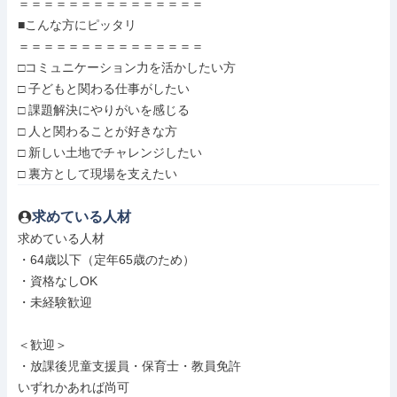
＝＝＝＝＝＝＝＝＝＝＝＝＝＝＝

■こんな方にピッタリ

＝＝＝＝＝＝＝＝＝＝＝＝＝＝＝

□コミュニケーション力を活かしたい方

□ 子どもと関わる仕事がしたい

□ 課題解決にやりがいを感じる

□ 人と関わることが好きな方

□ 新しい土地でチャレンジしたい

□ 裏方として現場を支えたい
求めている人材
求めている人材

・64歳以下（定年65歳のため）

・資格なしOK

・未経験歓迎

＜歓迎＞

・放課後児童支援員・保育士・教員免許

いずれかあれば尚可
