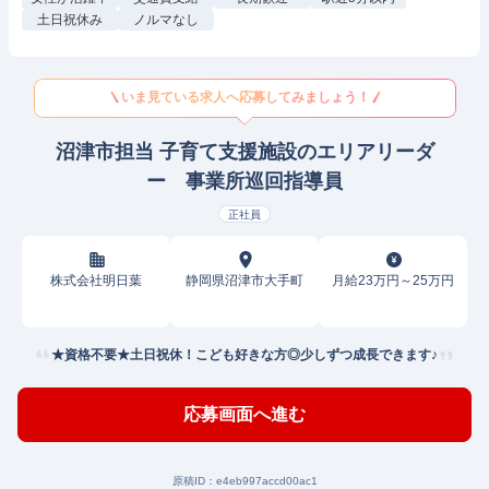
土日祝休み
ノルマなし
いま見ている求人へ応募してみましょう！
沼津市担当 子育て支援施設のエリアリーダ
ー 事業所巡回指導員
正社員
株式会社明日葉
静岡県沼津市大手町
月給23万円～25万円
★資格不要★土日祝休！こども好きな方◎少しずつ成長できます♪
応募画面へ進む
原稿ID：
e4eb997accd00ac1