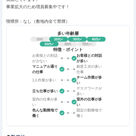
事業拡大のため増員募集中です！

喫煙所：なし（敷地内全て禁煙）
多い年齢層
10
20
30
40
代
代
代
代
50
60
70
代
代
代〜
特徴・ポイント
お客様との対話
お客様との対話
が少ない
が多い
マニュアル通り
創意工夫の多い
の仕事
仕事
チーム作業が多
1人作業が多い
い
デスクワークが
立ち仕事が多い
多い
室内の仕事が多
室外の仕事が多
い
い
色んな勤務地で
固定の勤務地で
働く
働く