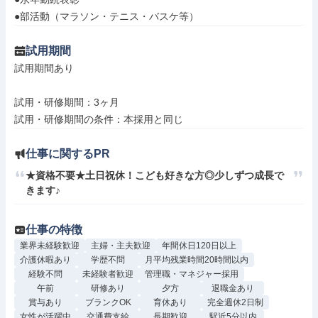
●部活動（マラソン・テニス・バスケ等）
試用期間
試用期間あり

試用・研修期間：3ヶ月

仕事に関するPR
★資格不要★土日祝休！こども好きな方◎少しずつ成長で
きます♪
仕事の特徴
業界未経験歓迎
主婦・主夫歓迎
年間休日120日以上
介護休暇あり
学歴不問
月平均残業時間20時間以内
経験不問
未経験者歓迎
管理職・マネジャー採用
午前
研修あり
夕方
退職金あり
賞与あり
ブランクOK
育休あり
完全週休2日制
女性が活躍中
交通費支給
長期歓迎
駅近5分以内