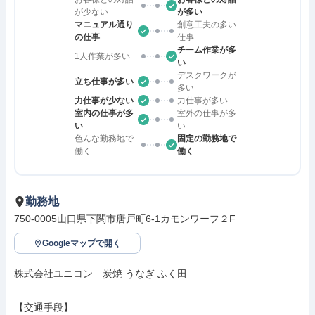
が少ない
が多い
マニュアル通り
創意工夫の多い
の仕事
仕事
チーム作業が多
1人作業が多い
い
デスクワークが
立ち仕事が多い
多い
力仕事が少ない
力仕事が多い
室内の仕事が多
室外の仕事が多
い
い
色んな勤務地で
固定の勤務地で
働く
働く
勤務地
750-0005山口県下関市唐戸町6-1カモンワーフ２F
Googleマップで開く
株式会社ユニコン　炭焼 うなぎ ふく田

【交通手段】
