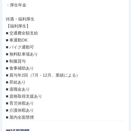
・厚生年金

待遇・福利厚生

【福利厚生】

■ 交通費全額支給

■ 車通勤OK

■ バイク通勤可

■ 無料駐車場あり

■ 制服貸与

■ 食事補助あり

■ 賞与年2回（7月・12月、業績による）

■ 昇給あり

■ 退職金あり

■ 資格取得支援あり

■ 育児休暇あり

■ 介護休暇あり

■ 屋内全面禁煙