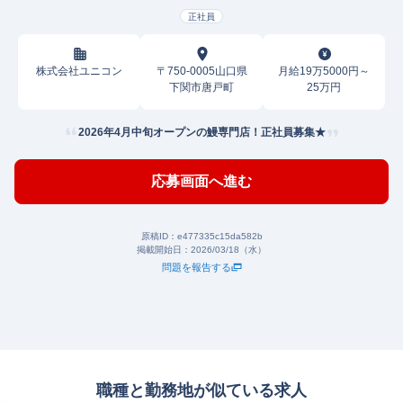
正社員
株式会社ユニコン
〒750-0005山口県
月給19万5000円～
下関市唐戸町
25万円
2026年4月中旬オープンの鰻専門店！正社員募集★
応募画面へ進む
原稿ID：
e477335c15da582b
掲載開始日：
2026/03/18（水）
問題を報告する
職種と勤務地が似ている求人