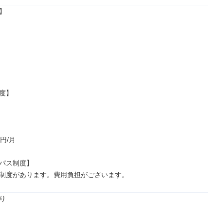


度】

円/月

パス制度】

制度があります。費用負担がございます。

