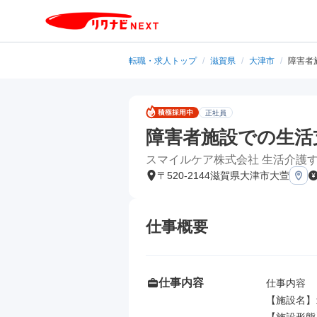
転職・求人トップ
/
滋賀県
/
大津市
/
障害者施
正社員
障害者施設での生活支援
スマイルケア株式会社 生活介護
〒520-2144滋賀県大津市大萱
仕事概要
仕事内容
仕事内容

【施設名】