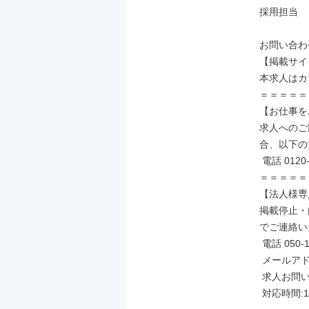
採用担当

お問い合わ
【掲載サイ
本求人はカ
＝＝＝＝＝
【お仕事を
求人へのご
合、以下の
 電話 0120-952-475

＝＝＝＝＝
【法人様専
掲載停止・
でご連絡い
 電話 050-1742-3718

 メールアドレス ad_Information@bm-sms.co.jp

 求人お問い合わせ番号 inq-566162

 対応時間:10:00-18:30(平日)
