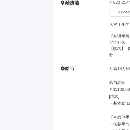
〒520-2
勤務地
Goo
スマイルケ
【交通手段】
アクセス

【駅名】 瀬
分
給与
月給18万円
給与詳細

月給180,00
[内訳]

・基本給:180
【その他手
・扶養手当:3,