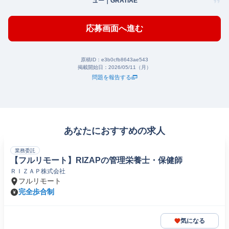
ュー｜GRATiAE
応募画面へ進む
原稿ID：
e3b0cfb8643ae543
掲載開始日：
2026/05/11（月）
問題を報告する
あなたにおすすめの求人
業務委託
【フルリモート】RIZAPの管理栄養士・保健師
ＲＩＺＡＰ株式会社
フルリモート
完全歩合制
気になる