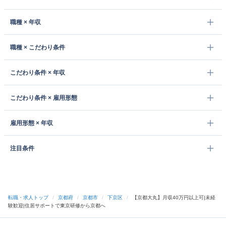
職種 × 年収
職種 × こだわり条件
こだわり条件 × 年収
こだわり条件 × 雇用形態
雇用形態 × 年収
注目条件
転職・求人トップ
/
京都府
/
京都市
/
下京区
/
【京都大丸】月収40万円以上可|未経
験歓迎|住居サポートで東京研修から京都へ