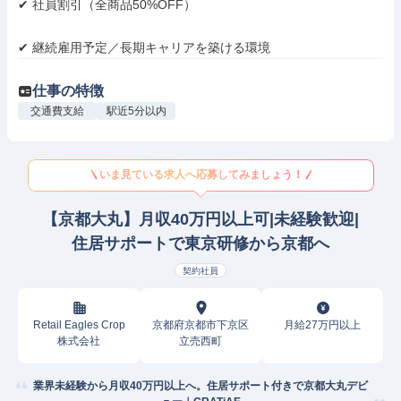
✔ 社員割引（全商品50%OFF）

✔ 継続雇用予定／長期キャリアを築ける環境
仕事の特徴
交通費支給
駅近5分以内
いま見ている求人へ応募してみましょう！
【京都大丸】月収40万円以上可|未経験歓迎|
住居サポートで東京研修から京都へ
契約社員
Retail Eagles Crop
京都府京都市下京区
月給27万円以上
株式会社
立売西町
業界未経験から月収40万円以上へ。住居サポート付きで京都大丸デビ