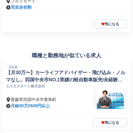
フルリモート
完全歩合制
気になる
職種と勤務地が似ている求人
正社員
【月30万〜】カーライフアドバイザー・飛び込み・ノル
マなし。四国中央市NO.1実績の軽自動車販売/未経験か
エスエスオート株式会社
ら年500万可」
愛媛県四国中央市妻鳥町
月給30万2928円以上
気になる