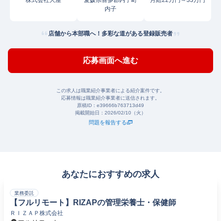
株式会社大屋
愛媛県喜多郡内子町
月給22万円～33万円
内子
店舗から本部職へ！多彩な道がある登録販売者
応募画面へ進む
この求人は職業紹介事業者による紹介案件です。
応募情報は職業紹介事業者に送信されます。
原稿ID：
e39666b763713d49
掲載開始日：
2026/02/10（火）
問題を報告する
あなたにおすすめの求人
業務委託
【フルリモート】RIZAPの管理栄養士・保健師
ＲＩＺＡＰ株式会社