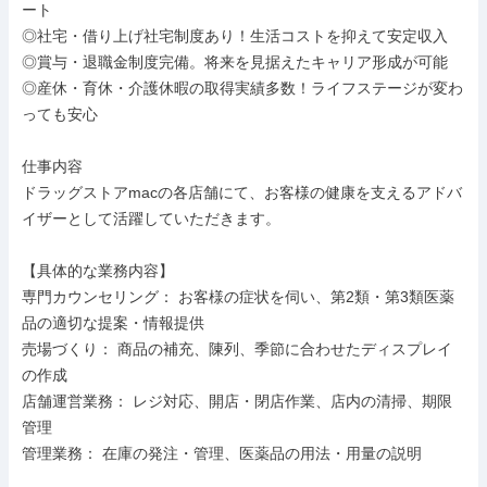
ート

◎社宅・借り上げ社宅制度あり！生活コストを抑えて安定収入

◎賞与・退職金制度完備。将来を見据えたキャリア形成が可能

◎産休・育休・介護休暇の取得実績多数！ライフステージが変わ
っても安心

仕事内容

ドラッグストアmacの各店舗にて、お客様の健康を支えるアドバ
イザーとして活躍していただきます。

【具体的な業務内容】

専門カウンセリング： お客様の症状を伺い、第2類・第3類医薬
品の適切な提案・情報提供

売場づくり： 商品の補充、陳列、季節に合わせたディスプレイ
の作成

店舗運営業務： レジ対応、開店・閉店作業、店内の清掃、期限
管理

管理業務： 在庫の発注・管理、医薬品の用法・用量の説明
