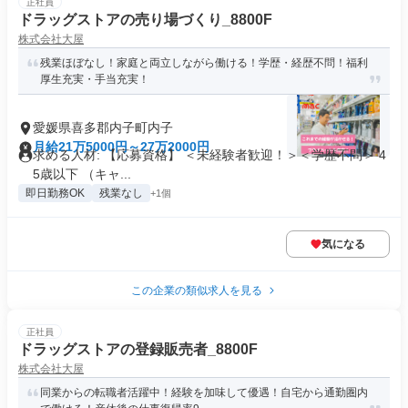
正社員
ドラッグストアの売り場づくり_8800F
株式会社大屋
残業ほぼなし！家庭と両立しながら働ける！学歴・経歴不問！福利
厚生充実・手当充実！
愛媛県喜多郡内子町内子
月給21万5000円～27万2000円
求める人材: 【応募資格】 ＜未経験者歓迎！＞＜学歴不問＞ 4
5歳以下 （キャ...
即日勤務OK
残業なし
+1個
気になる
この企業の類似求人を見る
正社員
ドラッグストアの登録販売者_8800F
株式会社大屋
同業からの転職者活躍中！経験を加味して優遇！自宅から通勤圏内