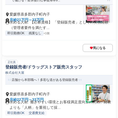
で働ける！産休後の仕事復帰率9...
愛媛県喜多郡内子町内子
月給21万円～33万円
求める人材: 【応募資格】 「登録販売者」としての実務経験
（管理者要件を満たす...
即日勤務OK
残業なし
+1個
気になる
正社員
登録販売者/ドラッグストア販売スタッフ
株式会社大屋
店舗から本部職へ！多彩な道がある登録販売者
愛媛県喜多郡内子町内子
月給22万円～33万円
求める人材: 働きやすい環境とお客様満足度向上のため、経験
よりも「人柄」を重視して採...
即日勤務OK
交通費支給