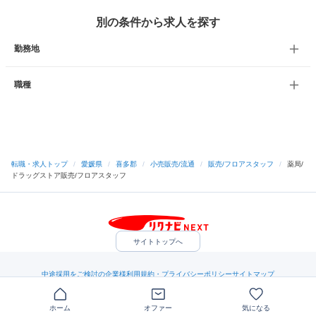
別の条件から求人を探す
勤務地
職種
転職・求人トップ
/
愛媛県
/
喜多郡
/
小売販売/流通
/
販売/フロアスタッフ
/
薬局/
ドラッグストア販売/フロアスタッフ
サイトトップへ
中途採用をご検討の企業様
利用規約・プライバシーポリシー
サイトマップ
ヘルプ・お問い合わせ
（C）Indeed Inc.
ホーム
オファー
気になる