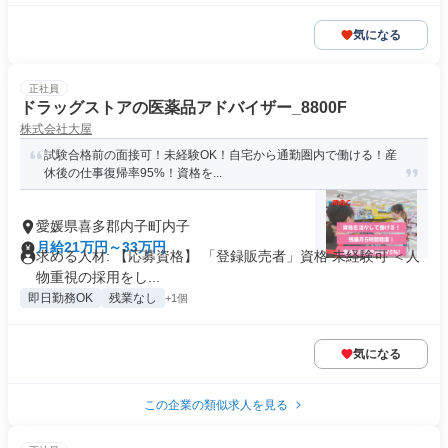
気になる
正社員
ドラッグストアの医薬品アドバイザー_8800F
株式会社大屋
試験合格前の面接可！未経験OK！自宅から通勤圏内で働ける！産
休後の仕事復帰率95%！資格を...
愛媛県喜多郡内子町内子
月給21万円～33万円
求める人材: 【応募資格】 「登録販売者」資格 未経験可 ＜人
物重視の採用をし...
即日勤務OK
残業なし
+1個
気になる
この企業の類似求人を見る