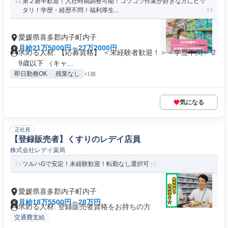
第２新卒歓迎！入社時期調整可能！コツコツ作業が好きな方にピッ
タリ！学歴・経歴不問！福利厚生...
愛媛県喜多郡内子町内子
月給21万5000円～27万2000円
求める人材: 【応募資格】 ＜未経験者歓迎！＞＜学歴不問＞ 2
9歳以下 （キャ...
即日勤務OK
残業なし
+1個
気になる
正社員
【登録販売者】くすりのレデイ店員
株式会社レデイ薬局
ツルハGで安定！未経験歓迎！転勤なし選択可
愛媛県喜多郡内子町内子
月給18万5500円～28万円
求める人材: 登録販売者資格をお持ちの方
交通費支給