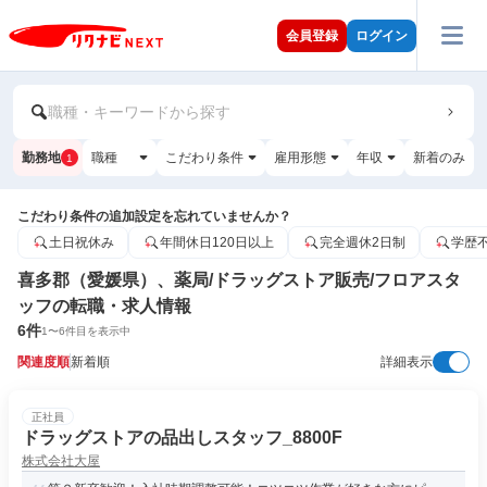
会員登録
ログイン
職種・キーワードから探す
勤務地
職種
こだわり条件
雇用形態
年収
新着のみ
1
こだわり条件の追加設定を忘れていませんか？
土日祝休み
年間休日120日以上
完全週休2日制
学歴
喜多郡（愛媛県）、薬局/ドラッグストア販売/フロアスタ
ッフの転職・求人情報
6
件
1
〜
6
件目を表示中
関連度順
新着順
詳細表示
正社員
ドラッグストアの品出しスタッフ_8800F
株式会社大屋