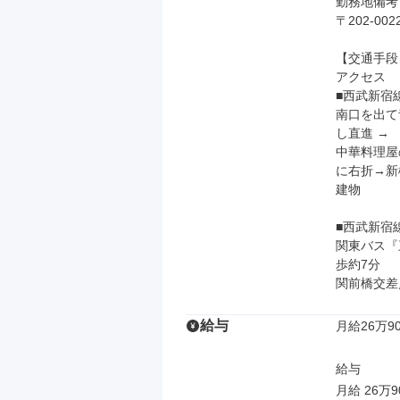
勤務地備考

〒202-0
【交通手段】
アクセス

■西武新宿
南口を出て
し直進 →

中華料理屋
に右折→新
建物

■西武新宿
関東バス『
歩約7分

関前橋交差
給与
月給26万90
給与

月給 26万9