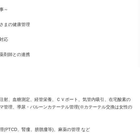
事～

さまの健康管理

対応

薬剤師との連携

注射、血糖測定、経管栄養、ＣＶポート、気管内吸引、在宅酸素の
マ管理、導尿・バルーンカテーテル管理(※カテーテル交換は女性の
(PTCD、腎瘻、膀胱瘻等)、麻薬の管理 など
