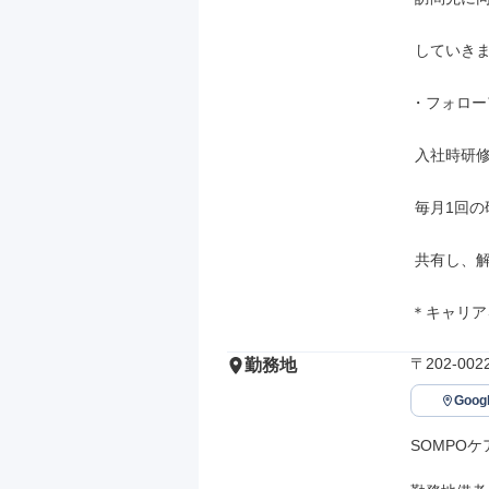
 していきます。

・フォロー
 入社時研修の翌月から半年間

 毎月1回の研修で、悩みや困り事を

 共有し、解決に繋げます。

＊キャリア
〒202-0
勤務地
Goo
SOMPO