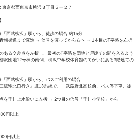
022 東京都西東京市柳沢３丁目５ー２７



線「西武柳沢」駅から、徒歩の場合 約15分

青梅街道まで直進 → 信号を渡ってから右へ → 1本目のT字路を左折
のある交差点を左折し、最初のT字路を団地と戸建ての間を入るよう
柳沢団地12号棟の南側、柳沢中学校体育館の向かいにある3階建ての
線「西武柳沢」駅から、バスご利用の場合

三鷹駅北口行き』鷹13系統で、「武蔵野北高校前」バス停下車、徒
点を千川上水沿いに左折 → 2つ目の信号「千川小学校」から
00円以上

000円以上
