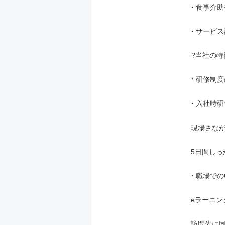
・食事介助
・サービス記
-?当社の特徴
＊研修制度
・入社時研修
 現場さながらの研修施設で入社から

 5日間しっかり学ぶことができます。

・職場でのO
 eラーニング学習や、先輩スタッフの

 訪問先に同行して実際に仕事を
