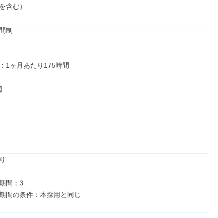
を含む）
間制

：1ヶ月あたり175時間




間：3
