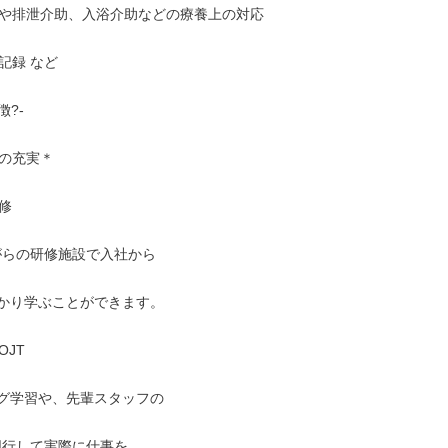
や排泄介助、入浴介助などの療養上の対応

録 など

?-

の充実＊



JT
