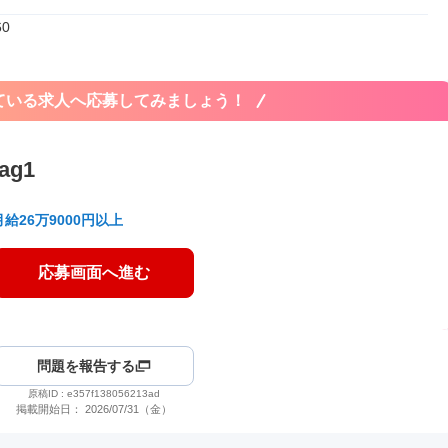
60
ている求人へ応募してみましょう！
ag1
月給26万9000円以上
応募画面へ進む
問題を報告する
原稿ID :
e357f138056213ad
掲載開始日：
2026/07/31（金）