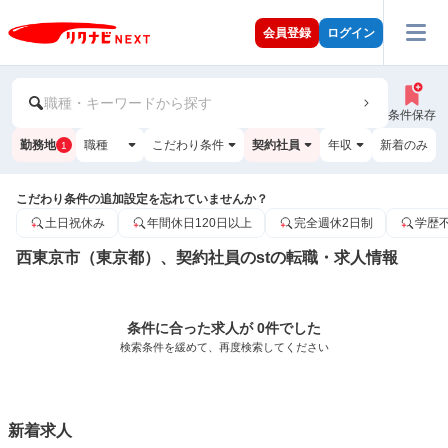
会員登録
ログイン
職種・キーワードから探す
条件保存
勤務地
職種
こだわり条件
契約社員
年収
新着のみ
1
こだわり条件の追加設定を忘れていませんか？
土日祝休み
年間休日120日以上
完全週休2日制
学歴
西東京市（東京都）、契約社員のstの転職・求人情報
条件に合った求人が 0件でした
検索条件を緩めて、再度検索してください
新着求人