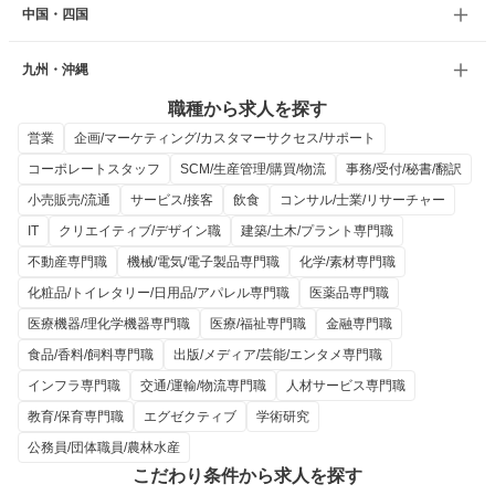
中国・四国
九州・沖縄
職種から求人を探す
営業
企画/マーケティング/カスタマーサクセス/サポート
コーポレートスタッフ
SCM/生産管理/購買/物流
事務/受付/秘書/翻訳
小売販売/流通
サービス/接客
飲食
コンサル/士業/リサーチャー
IT
クリエイティブ/デザイン職
建築/土木/プラント専門職
不動産専門職
機械/電気/電子製品専門職
化学/素材専門職
化粧品/トイレタリー/日用品/アパレル専門職
医薬品専門職
医療機器/理化学機器専門職
医療/福祉専門職
金融専門職
食品/香料/飼料専門職
出版/メディア/芸能/エンタメ専門職
インフラ専門職
交通/運輸/物流専門職
人材サービス専門職
教育/保育専門職
エグゼクティブ
学術研究
公務員/団体職員/農林水産
こだわり条件から求人を探す