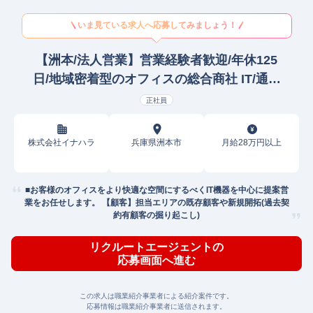
いま見ている求人へ応募してみましょう！
【洲本/法人営業】営業経験者歓迎/年休125
日/地域密着型のオフィスの総合商社 IT/通信
製品法人営業
正社員
株式会社イナハラ
兵庫県洲本市
月給28万円以上
■お客様のオフィスをより快適な空間にするべくIT機器を中心に提案営
業をお任せします。 【顧客】担当エリアの既存顧客や新規開拓(過去契
約有顧客の掘り起こし)
リクルートエージェントの
応募画面へ進む
この求人は職業紹介事業者による紹介案件です。
応募情報は職業紹介事業者に送信されます。