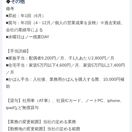
その他
備考

■昇給：年1回（6月）

■賞与：年2回（4・12月／個人の営業成果を反映）※過去実績、
会社の業績等による

■水曜日はノー残業DAY

【手当詳細】

■家族手当：配偶者9,200円／月、子1人あたり2,800円／月

■住宅手当：家賃5万円以下4,600円／月、家賃5万円以上7,400円
／月

■かばん手当：入社後、業務用かばんを購入する際、10,000円補
助

【貸与】社用車（AT車）、社員ICカード、ノートPC、iphone、
ipadなど無償貸与

【業務の変更範囲】当社の定める業務

【勤務地の変更範囲】当社の定める範囲
