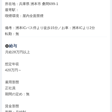
所在地：兵庫県 洲本市 桑間699-1

最寄駅：

喫煙環境：屋内全面禁煙

備考：洲本ICバス停より徒歩15分／お車：洲本ICより2分

転勤：無
給与
月給28万円以上

想定年収

420万円～

雇用形態

正社員

期間の定め：無

賃金形態
