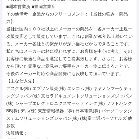
■洲本営業所 ■豊岡営業所

その他備考・企業からのフリーコメント：【当社の強み：商品
力】

当社は国内１００社以上のメーカーの商品を、各メーカー正規一
次販売店として販売しています。これは創業か90年以上続いてい
る、メーカー各社との繋がりが深い当社だからできることです。
私たちはメーカーの枠に捉われずに、お客様を中心に考え、その
お客様に最適な商品を選定してご提案致します。さらに、お客様
から頂いた貴重なご意見やご要望をメーカー側に伝えることで、
今後のメーカー対応や商品開発にも反映して頂いています。

【主な仕入先】

アスクル(株) エプソン販売(株) エレコム(株) キヤノンマーケティ
ングジャパン(株) 京セラドキュメントソリューションズジャパン
(株) シャープエレクトロニクスマーケティング(株) ソフトバンク
BB(株) デル(株) 東芝情報機器（株) 日本電気(株) パナソニックシ
ステムソリューションズジャパン(株) (株)富士通パーソナルズ 他
多数

決算情報：
