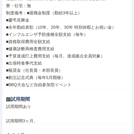
寮・社宅：無

制度備考：■退職金制度（勤続3年以上）

■慶弔見舞金

■永年勤続表彰（10年、20年、30年 特別休暇とお祝い金）

■インフルエンザ予防接種全額支給（毎年）

■資格取得費用全額支給

■健康診断再検査費用支給

■予算達成打上費用支給（毎月。達成拠点全員対象）

■出張時食事代支給

■報奨金（社長賞・本部長賞）

■創立記念式典（毎年5月開催）

■BBQ大会など自由参加型イベント
試用期間
試用期間あり

試用期間3ヶ月。