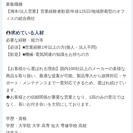
募集職種

【洲本/法人営業】営業経験者歓迎/年休125日/地域密着型のオフ
ィスの総合商社
求めている人材
必要な経験・能力等

【必須】■営業経験1年以上の方(個人・法人不問)

【歓迎】■機械･電気関連の知識をお持ちの方

【お客様から選ばれる理由】国内100社以上のメーカーの多様な
商品を取り扱い、最適な提案が可能。製品導入から故障対応・サ
ポート・メンテナンスまで一貫対応できるため、選ばれ続けてい
ます。

◆お客様との信頼関係が重要な営業となり、1回のみの受注では
なく、長いお付き合いを大切にしております。

学歴・資格

学歴：大学院 大学 高専 短大 専修学校 高校

語学力：
