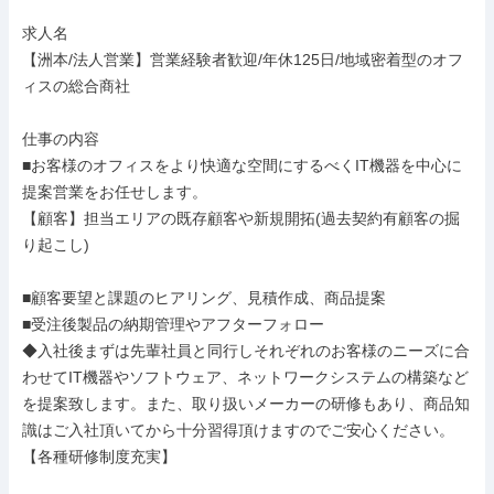
求人名

【洲本/法人営業】営業経験者歓迎/年休125日/地域密着型のオフ
ィスの総合商社

仕事の内容

■お客様のオフィスをより快適な空間にするべくIT機器を中心に
提案営業をお任せします。

【顧客】担当エリアの既存顧客や新規開拓(過去契約有顧客の掘
り起こし)

■顧客要望と課題のヒアリング、見積作成、商品提案

■受注後製品の納期管理やアフターフォロー

◆入社後まずは先輩社員と同行しそれぞれのお客様のニーズに合
わせてIT機器やソフトウェア、ネットワークシステムの構築など
を提案致します。また、取り扱いメーカーの研修もあり、商品知
識はご入社頂いてから十分習得頂けますのでご安心ください。
【各種研修制度充実】
