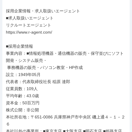
採用企業情報・求人取扱いエージェント

■求人取扱いエージェント

リクルートエージェント

https://www.r-agent.com/

■採用企業情報

事業内容：■情報処理機器・通信機器の販売・保守並びにソフト
開発・システム販売・

 事務機器の販売・パソコン教室・HP作成

設立：1949年05月

代表者：代表取締役社長 稲原 達郎

従業員数：109人

平均年齢：43.0歳

資本金：50百万円

株式公開：非公開

本社所在地：〒651-0086 兵庫県神戸市中央区 磯上通４－１－２
６

本社以外の事業所：■東京支店 ■大阪支店 ■明石支店 ■姫路支店
