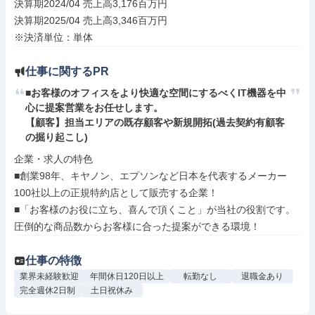
決算期2024/04 売上高3,176百万円

決算期2025/04 売上高3,346百万円

※決済単位：単体
仕事に関するPR
■お客様のオフィスをより快適な空間にするべくIT機器を中
心に提案営業をお任せします。

【顧客】担当エリアの既存顧客や新規開拓(過去契約有顧客
の掘り起こし)
企業・求人の特色

■創業98年、キヤノン、エプソンなど日本を代表するメーカー
100社以上の正規特約店として販売する企業！

■「お客様のお役に立ち、喜んで頂くこと」が当社の役割です。
圧倒的な商品数からお客様に合った提案ができる環境！
仕事の特徴
業界未経験歓迎
年間休日120日以上
転勤なし
退職金あり
完全週休2日制
土日祝休み