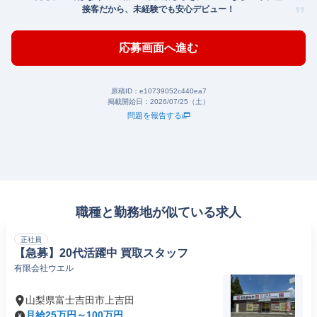
接客だから、未経験でも安心デビュー！
応募画面へ進む
原稿ID：
e10739052c440ea7
掲載開始日：
2026/07/25（土）
問題を報告する
職種と勤務地が似ている求人
正社員
【急募】20代活躍中 買取スタッフ
有限会社ウエル
山梨県富士吉田市上吉田
月給25万円～100万円