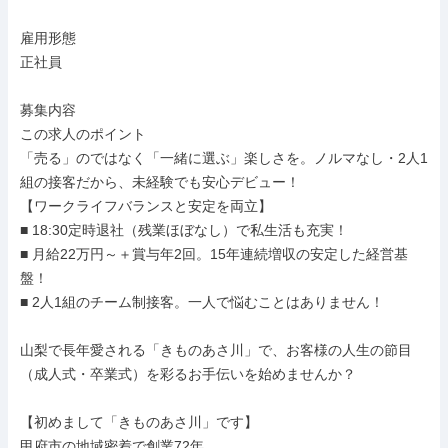
雇用形態

正社員

募集内容

この求人のポイント

「売る」のではなく「一緒に選ぶ」楽しさを。ノルマなし・2人1
組の接客だから、未経験でも安心デビュー！

【ワークライフバランスと安定を両立】

■ 18:30定時退社（残業ほぼなし）で私生活も充実！

■ 月給22万円～＋賞与年2回。15年連続増収の安定した経営基
盤！

■ 2人1組のチーム制接客。一人で悩むことはありません！

山梨で長年愛される「きものあさ川」で、お客様の人生の節目
（成人式・卒業式）を彩るお手伝いを始めませんか？

【初めまして「きものあさ川」です】

甲府市の地域密着で創業72年
