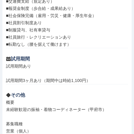
■交通費支給（規定あり）

■報奨金制度（歩合給・成果給あり）

■社会保険完備（雇用・労災・健康・厚生年金）

■社員割引制度あり

■制服貸与、社有車貸与

■社員旅行・レクリエーションあり

■転勤なし（腰を据えて働けます）
試用期間
試用期間あり

試用期間3ヶ月あり（期間中は時給1,100円）
その他
概要

未経験歓迎の振袖・着物コーディネーター（甲府市）

募集職種

営業（個人）
