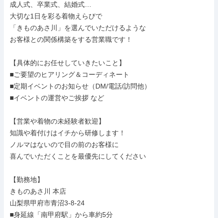
成人式、卒業式、結婚式…

大切な1日を彩る着物えらびで

「きものあさ川」を選んでいただけるような

お客様との関係構築をする営業職です！

【具体的にお任せしていきたいこと】

■ご要望のヒアリング＆コーディネート

■定期イベントのお知らせ（DM/電話/訪問他）

■イベントの運営やご挨拶 など

【営業や着物の未経験者歓迎】

知識や着付けはイチから研修します！

ノルマはないので目の前のお客様に

喜んでいただくことを最優先にしてください

【勤務地】

きものあさ川 本店

山梨県甲府市青沼3-8-24

■身延線「南甲府駅」から車約5分
