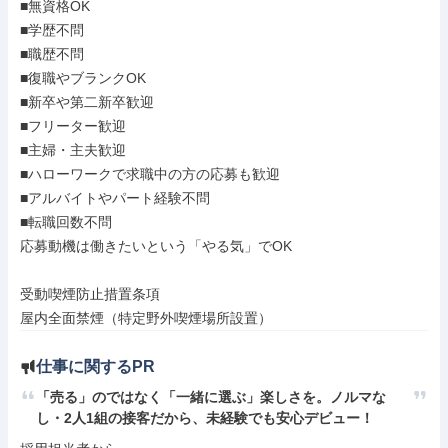
■無資格OK

■学歴不問

■職歴不問

■復職やブランクOK

■新卒や第二新卒歓迎

■フリーター歓迎

■主婦・主夫歓迎

■ハローワークで求職中の方の応募も歓迎

■アルバイトやパート経験不問

■転職回数不問

応募動機は働きたいという「やる気」でOK

受動喫煙防止措置条項

屋内全面禁煙（特定野外喫煙場所設置）
仕事に関するPR
「売る」のではなく「一緒に選ぶ」楽しさを。ノルマな
し・2人1組の接客だから、未経験でも安心デビュー！