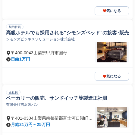
気になる
契約社員
高級ホテルでも採用される“シモンズベッド”の接客･販売
シモンズビジネスソリューション株式会社
〒400-0043山梨県甲府市国母
日給1万円
気になる
正社員
ベーカリーの販売、サンドイッチ等製造正社員
有限会社吉沢製パン
〒401-0304山梨県南都留郡富士河口湖町河
口
月給21万円～25万円