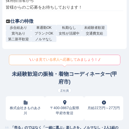
採用担当者から

皆様からのご応募をお待ちしております！
仕事の特徴
歩合給あり
車通勤OK
転勤なし
未経験者歓迎
賞与あり
ブランクOK
女性が活躍中
交通費支給
第二新卒歓迎
ノルマなし
いま見ている求人へ応募してみましょう！
未経験歓迎の振袖・着物コーディネーター(甲
府市)
正社員
株式会社きものあさ
〒400-0867山梨県
月給22万円～27万円
川
甲府市青沼
「売る」のではなく「一緒に選ぶ」楽しさを。ノルマなし・2人1組の