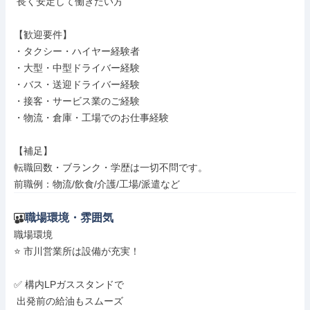
 長く安定して働きたい方

【歓迎要件】

・タクシー・ハイヤー経験者

・大型・中型ドライバー経験

・バス・送迎ドライバー経験

・接客・サービス業のご経験

・物流・倉庫・工場でのお仕事経験

【補足】

転職回数・ブランク・学歴は一切不問です。

前職例：物流/飲食/介護/工場/派遣など
職場環境・雰囲気
職場環境

⭐ 市川営業所は設備が充実！

✅ 構内LPガススタンドで

 出発前の給油もスムーズ
