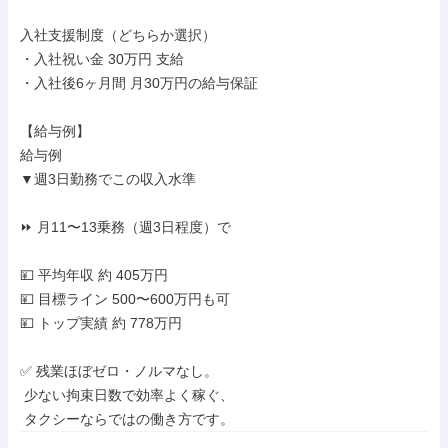
入社支援制度（どちらか選択）

・入社祝い金 30万円 支給

・入社後6ヶ月間 月30万円の給与保証

【給与例】

給与例

▼週3日勤務でこの収入水準

⏩ 月11〜13乗務（週3日程度）で

💴 平均年収 約 405万円

💴 目標ライン 500〜600万円も可

💴 トップ実績 約 778万円

✅ 残業ほぼゼロ・ノルマなし。

 少ない拘束日数で効率よく稼ぐ、

 タクシーならではの働き方です。