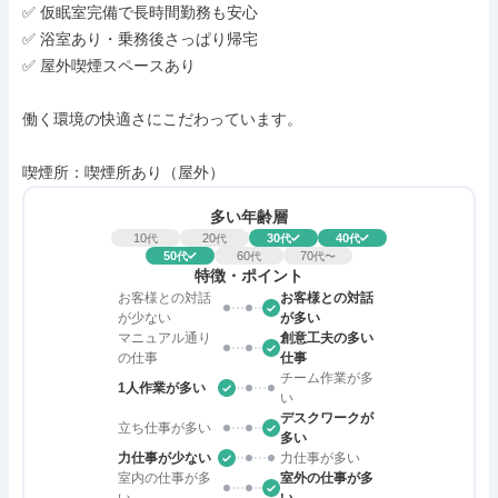
✅ 仮眠室完備で長時間勤務も安心

✅ 浴室あり・乗務後さっぱり帰宅

✅ 屋外喫煙スペースあり

働く環境の快適さにこだわっています。

喫煙所：喫煙所あり（屋外）
多い年齢層
10
20
30
40
代
代
代
代
50
60
70
代
代
代〜
特徴・ポイント
お客様との対話
お客様との対話
が少ない
が多い
マニュアル通り
創意工夫の多い
の仕事
仕事
チーム作業が多
1人作業が多い
い
デスクワークが
立ち仕事が多い
多い
力仕事が少ない
力仕事が多い
室内の仕事が多
室外の仕事が多