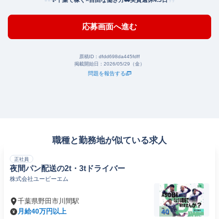
✨千葉で稼ぐ×自由な働き方🚕実質週休4.5日
応募画面へ進む
原稿ID：
dfdd698da445fdff
掲載開始日：
2026/05/29（金）
問題を報告する
職種と勤務地が似ている求人
正社員
夜間パン配送の2t・3tドライバー
株式会社ユービーエム
千葉県野田市川間駅
月給40万円以上