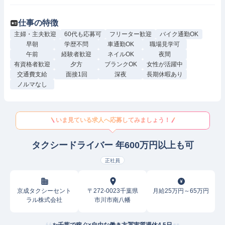
仕事の特徴
主婦・主夫歓迎
60代も応募可
フリーター歓迎
バイク通勤OK
早朝
学歴不問
車通勤OK
職場見学可
午前
経験者歓迎
ネイルOK
夜間
有資格者歓迎
夕方
ブランクOK
女性が活躍中
交通費支給
面接1回
深夜
長期休暇あり
ノルマなし
いま見ている求人へ応募してみましょう！
タクシードライバー 年600万円以上も可
正社員
京成タクシーセント
〒272-0023千葉県
月給25万円～65万円
ラル株式会社
市川市南八幡