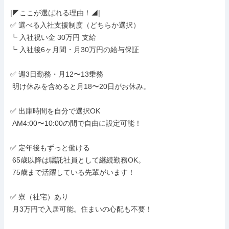
|◤ここが選ばれる理由！◢|

✅ 選べる入社支援制度（どちらか選択）

┗ 入社祝い金 30万円 支給

┗ 入社後6ヶ月間・月30万円の給与保証

✅ 週3日勤務・月12〜13乗務

 明け休みを含めると月18〜20日がお休み。

✅ 出庫時間を自分で選択OK

 AM4:00〜10:00の間で自由に設定可能！

✅ 定年後もずっと働ける

 65歳以降は嘱託社員として継続勤務OK。

 75歳まで活躍している先輩がいます！

✅ 寮（社宅）あり

 月3万円で入居可能。住まいの心配も不要！
