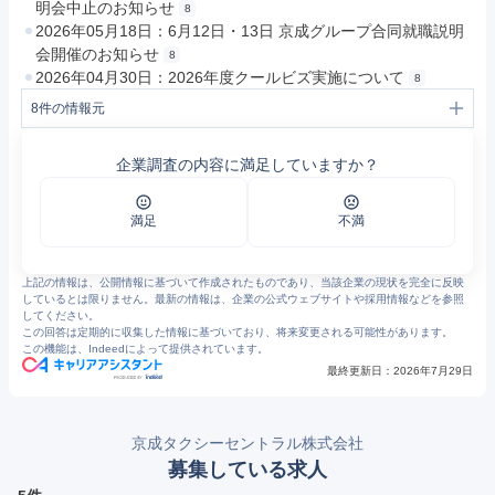
明会中止のお知らせ
8
2026年05月18日：6月12日・13日 京成グループ合同就職説明
会開催のお知らせ
8
2026年04月30日：2026年度クールビズ実施について
8
8
件の情報元
1
会社情報 | 京成タクシーセントラル
2
ハイヤー・運行管理 | 京成タクシーセントラル
企業調査の内容に満足していますか？
3
介護タクシー・陣痛タクシー | 京成タクシーセントラル
4
募集要項 | 京成タクシーセントラル
5
定額制タクシー | 京成タクシーセントラル
6
路線バス・コミュニティバス | 京成タクシーセントラル
満足
不満
7
車両紹介 | 京成タクシーセントラル
8
お知らせ情報 | 京成タクシーセントラル
上記の情報は、公開情報に基づいて作成されたものであり、当該企業の現状を完全に反映
しているとは限りません。最新の情報は、企業の公式ウェブサイトや採用情報などを参照
してください。
この回答は定期的に収集した情報に基づいており、将来変更される可能性があります。
この機能は、Indeedによって提供されています。
最終更新日：
2026年7月29日
京成タクシーセントラル株式会社
募集している求人