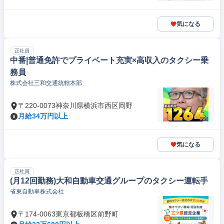
気になる
正社員
中番|普通免許でプライベート充実×高収入のタクシー乗
務員
株式会社三和交通統轄本部
〒220-0073神奈川県横浜市西区岡野
月給34万円以上
気になる
正社員
(月12回勤務)大和自動車交通グループのタクシー運転手
省東自動車株式会社
〒174-0063東京都板橋区前野町