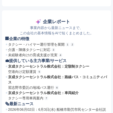
企業レポート
事業内容から最新ニュースまで、
この会社の基本情報をAIで短くまとめました。
🏢企業の特徴
タクシー・ハイヤー運行管理を展開
1
2
介護・陣痛タクシーに対応
3
未経験者向けの育成支援が充実
4
💼提供している主力事業/サービス
京成タクシーセントラル株式会社：定額制タクシー
空港向け定額運賃
5
京成タクシーセントラル株式会社：路線バス・コミュニティバ
ス
習志野市委託の地域バス運行
6
京成タクシーセントラル株式会社：車両紹介
タクシー専用車両案内
7
🗞最新ニュース
2026年06月02日：6月3日(水) 船橋市勤労市民センター会社説