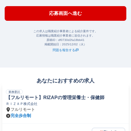
応募画面へ進む
この求人は職業紹介事業者による紹介案件です。
応募情報は職業紹介事業者に送信されます。
原稿ID：
df0730d2fa18bb41
掲載開始日：
2025/12/02（火）
問題を報告する
あなたにおすすめの求人
業務委託
【フルリモート】RIZAPの管理栄養士・保健師
ＲＩＺＡＰ株式会社
フルリモート
完全歩合制