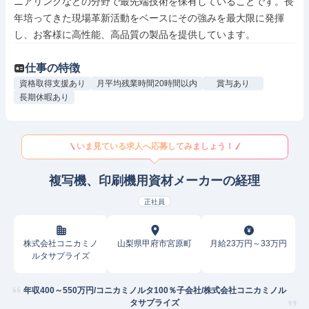
ニアリングなどの分野で最先端技術を保有していることです。長
年培ってきた現場革新活動をベースにその強みを最大限に発揮
し、お客様に高性能、高品質の製品を提供しています。
仕事の特徴
資格取得支援あり
月平均残業時間20時間以内
賞与あり
長期休暇あり
いま見ている求人へ応募してみましょう！
複写機、印刷機用資材メーカーの経理
正社員
株式会社コニカミノ
山梨県甲府市宮原町
月給23万円～33万円
ルタサプライズ
年収400～550万円/コニカミノルタ100％子会社/株式会社コニカミノル
タサプライズ