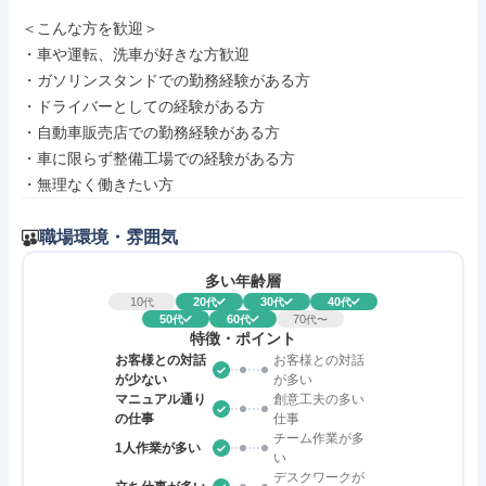
＜こんな方を歓迎＞

・車や運転、洗車が好きな方歓迎

・ガソリンスタンドでの勤務経験がある方

・ドライバーとしての経験がある方

・自動車販売店での勤務経験がある方

・車に限らず整備工場での経験がある方

・無理なく働きたい方
職場環境・雰囲気
多い年齢層
10
20
30
40
代
代
代
代
50
60
70
代
代
代〜
特徴・ポイント
お客様との対話
お客様との対話
が少ない
が多い
マニュアル通り
創意工夫の多い
の仕事
仕事
チーム作業が多
1人作業が多い
い
デスクワークが