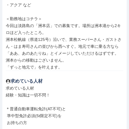
・アクア など

＜勤務地はコチラ＞

今回は淡路島の「洲本店」での募集です。場所は洲本港から2キ
ロほど入ったところ。

洲本松帆線（県道125号）沿いで、業務スーパーさん・ガストさ
ん・はま寿司さんの並びから西へすぐ。地元で車に乗る方なら
「ああ、あのあたりね」とイメージしていただけるはずです。

洲本からの移動はございません。

「ずっと地元で」を叶えます。
求めている人材
求めている人材

経験・知識は一切不問！

＊普通自動車運転免許(AT不可)と

 準中型免許必須(5t限定不可)を

 お持ちの方
