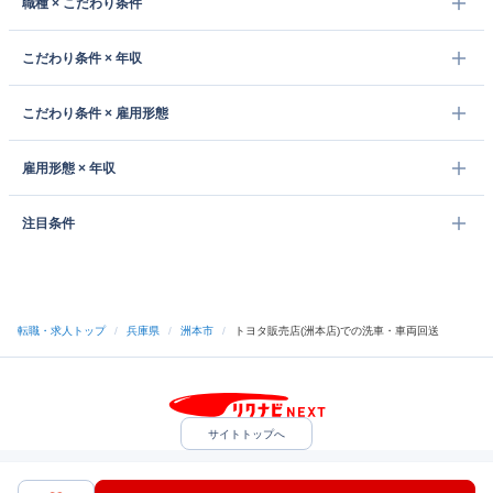
職種 × こだわり条件
こだわり条件 × 年収
こだわり条件 × 雇用形態
雇用形態 × 年収
注目条件
転職・求人トップ
/
兵庫県
/
洲本市
/
トヨタ販売店(洲本店)での洗車・車両回送
サイトトップへ
中途採用をご検討の企業様
利用規約・プライバシーポリシー
サイトマップ