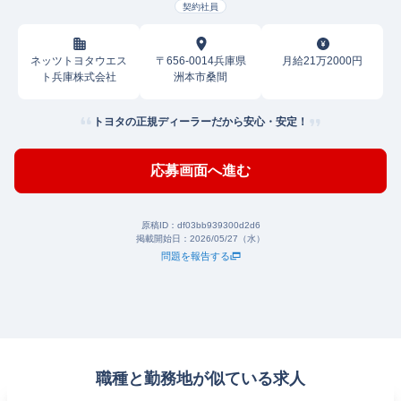
契約社員
ネッツトヨタウエス
〒656-0014兵庫県
月給21万2000円
ト兵庫株式会社
洲本市桑間
トヨタの正規ディーラーだから安心・安定！
応募画面へ進む
原稿ID：
df03bb939300d2d6
掲載開始日：
2026/05/27（水）
問題を報告する
職種と勤務地が似ている求人