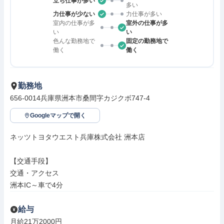
立ち仕事が多い
多い
力仕事が少ない
力仕事が多い
室内の仕事が多
室外の仕事が多
い
い
色んな勤務地で
固定の勤務地で
働く
働く
勤務地
656-0014兵庫県洲本市桑間字カジクボ747-4
Googleマップで開く
ネッツトヨタウエスト兵庫株式会社 洲本店

【交通手段】

交通・アクセス

洲本IC～車で4分
給与
月給21万2000円
