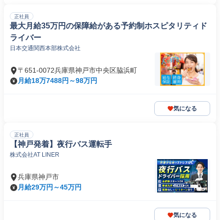
正社員
最大月給35万円の保障給がある予約制ホスピタリティド
ライバー
日本交通関西本部株式会社
〒651-0072兵庫県神戸市中央区脇浜町
月給18万7488円～98万円
気になる
正社員
【神戸発着】夜行バス運転手
株式会社AT LINER
兵庫県神戸市
月給29万円～45万円
気になる