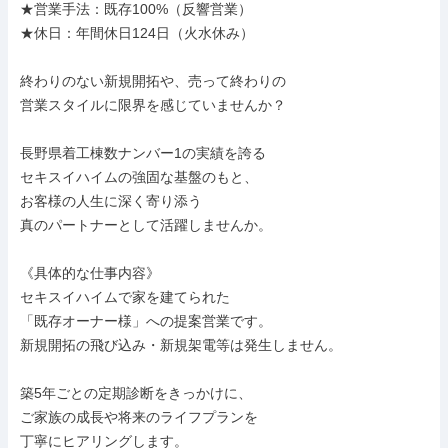
★営業手法：既存100%（反響営業）

★休日：年間休日124日（火水休み）

終わりのない新規開拓や、売って終わりの

営業スタイルに限界を感じていませんか？

長野県着工棟数ナンバー1の実績を誇る

セキスイハイムの強固な基盤のもと、

お客様の人生に深く寄り添う

真のパートナーとして活躍しませんか。

《具体的な仕事内容》

セキスイハイムで家を建てられた

「既存オーナー様」への提案営業です。

新規開拓の飛び込み・新規架電等は発生しません。

築5年ごとの定期診断をきっかけに、

ご家族の成長や将来のライフプランを

丁寧にヒアリングします。
