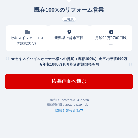
既存100%のリフォーム営業
正社員
セキスイファミエス
新潟県上越市富岡
月給21万9700円以
信越株式会社
上
★セキスイハイムオーナー様への提案（既存100%）★平均年収600万
★年収1000万も可能★新規開拓も可
応募画面へ進む
原稿ID：
defc560d133e73f6
掲載開始日：
2026/04/29（水）
問題を報告する