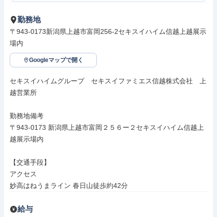
勤務地
〒943-0173新潟県上越市富岡256-2セキスイハイム信越上越展示
場内
Googleマップで開く
セキスイハイムグループ　セキスイファミエス信越株式会社　上
越営業所

勤務地備考

〒943-0173 新潟県上越市富岡２５６ー２セキスイハイム信越上
越展示場内

【交通手段】

アクセス

妙高はねうまライン 春日山徒歩約42分
給与