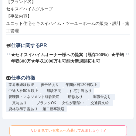
【ブランド名】

セキスイハイムグループ

【事業内容】

ユニット住宅セキスイハイム・ツーユーホームの販売・設計・施
工管理
仕事に関するPR
★セキスイハイムオーナー様への提案（既存100%）★平均
年収600万★年収1000万も可能★新規開拓も可
仕事の特徴
業界未経験歓迎
歩合給あり
年間休日120日以上
中途入社50％以上
経験不問
住宅手当あり
管理職・マネジメント経験歓迎
研修あり
退職金あり
賞与あり
ブランクOK
女性が活躍中
交通費支給
資格取得手当あり
第二新卒歓迎
いま見ている求人へ応募してみましょう！