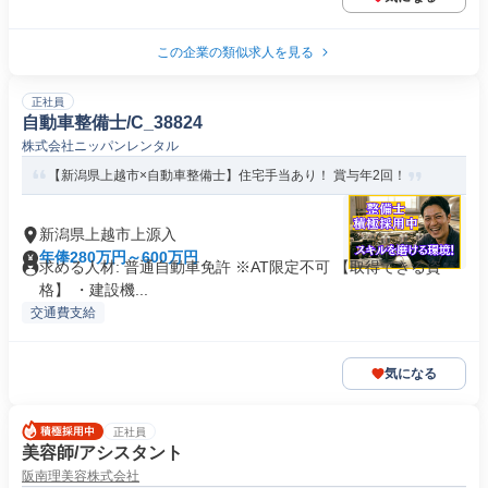
この企業の類似求人を見る
正社員
自動車整備士/C_38824
株式会社ニッパンレンタル
【新潟県上越市×自動車整備士】住宅手当あり！ 賞与年2回！
新潟県上越市上源入
年俸280万円～600万円
求める人材: 普通自動車免許 ※AT限定不可 【取得できる資
格】 ・建設機...
交通費支給
気になる
正社員
美容師/アシスタント
阪南理美容株式会社