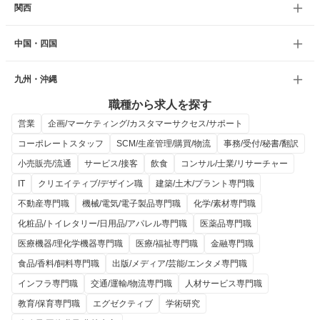
関西
中国・四国
九州・沖縄
職種から求人を探す
営業
企画/マーケティング/カスタマーサクセス/サポート
コーポレートスタッフ
SCM/生産管理/購買/物流
事務/受付/秘書/翻訳
小売販売/流通
サービス/接客
飲食
コンサル/士業/リサーチャー
IT
クリエイティブ/デザイン職
建築/土木/プラント専門職
不動産専門職
機械/電気/電子製品専門職
化学/素材専門職
化粧品/トイレタリー/日用品/アパレル専門職
医薬品専門職
医療機器/理化学機器専門職
医療/福祉専門職
金融専門職
食品/香料/飼料専門職
出版/メディア/芸能/エンタメ専門職
インフラ専門職
交通/運輸/物流専門職
人材サービス専門職
教育/保育専門職
エグゼクティブ
学術研究