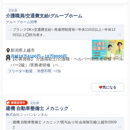
正社員
介護職員/交通費支給/グループホーム
グループホーム四季
ブランクOK⭐️交通費支給✨再雇用制度有✅️年休110日以上✨年休12
0日以上⭕️担当者オ...
新潟県上越市
月給18万4100円～18万8000円
【応募資格】 介護福祉士/介護職・ヘルパー/初任者研修（ヘル
パー2級）/実務者研修（ヘ...
フリーター歓迎
学歴不問
+2個
気になる
正社員
建機 自動車整備士 メカニック
株式会社ニッパンレンタル
建機 自動車整備士 メカニック/賞与あり/社会保険完備/上越市/2609
2