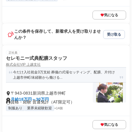
気になる
この条件を保存して、新着求人を受け取りませ
受け取る
んか？
正社員
セレモニー式典配膳スタッフ
株式会社VIP 上越支社
今だけ入社祝金3万支給 葬儀の式場セッティング、配膳、片付け
上越市仲町/未経験から働ける...
〒943-0831新潟県上越市仲町
月給18万円～30万円
資格・経験 普通免許（AT限定可）
制服あり
業界未経験歓迎
+14個
気になる