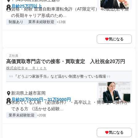
月給25万円以上
資格・経験 普通自動車運転免許（AT限定可） 40歳迄(若年層
の長期キャリア形成のため...
制服あり
業界未経験歓迎
+13個
気になる
正社員
高価買取専門店での接客・買取査定 入社祝金20万円
株式会社Ｂｅ Ｒｉｃｈ
『どうぶつ家族手当』など温かい制度が整っている職場
新潟県上越市富岡
月給26万5000円～31万5000円
求めている人材 《必須条件》 ・高卒以上 ・簡単なPC操作が
できる方 《活かせる経験...
業界未経験歓迎
+20個
気になる