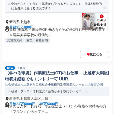
免許がなくても安心！基礎から学べるアシスタント！身体&精神的
にも健康に働ける環境です！
新潟県上越市
月給25万800円
資格 無資格・未経験OK 働きながらの免許取得を応援します！
※理容美容学校の通信制に...
交通費支給
髪型・髪色自由
気になる
NEW
正社員
【学べる環境】作業療法士(OT)のお仕事 |上越市大潟区|
特養未経験でもエントリー可 UHR
社会福祉法人上越あたご福祉会小規模特別養護老人ホーム大潟愛宕の園
研修・フォロー体制充実！基礎から丁寧に学べます！
新潟県上越市大潟区土底浜
月給24万5000円～35万5000円
求める人材: 【必須】 作業療法士（OT）の資格をお持ちの方
「ブランクがあって不...