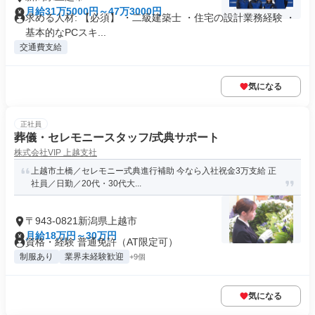
月給31万5000円～47万3000円
求める人材: 【必須】 ・二級建築士 ・住宅の設計業務経験 ・
基本的なPCスキ...
交通費支給
気になる
正社員
葬儀・セレモニースタッフ/式典サポート
株式会社VIP 上越支社
上越市土橋／セレモニー式典進行補助 今なら入社祝金3万支給 正
社員／日勤／20代・30代大...
〒943-0821新潟県上越市
月給18万円～30万円
資格・経験 普通免許（AT限定可）
制服あり
業界未経験歓迎
+9個
気になる