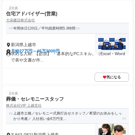
正社員
住宅アドバイザー(営業)
大栄建設株式会社
年間休日120日／平均残業時間5.3時間
新潟県上越市
月給27万円～46万3000円
求める人材: 【必須】 ・基本的なPCスキル。（Excel・Word
で表や文書が作...
気になる
正社員
葬儀・セレモニースタッフ
株式会社VIP 上越支社
上越市土橋／セレモニー式典打合せスタッフ／希望のお休みをしっ
かり考慮／ 入社祝い金6万円支...
〒943-0821新潟県上越市