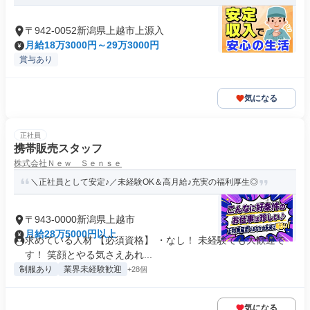
〒942-0052新潟県上越市上源入
月給18万3000円～29万3000円
賞与あり
気になる
正社員
携帯販売スタッフ
株式会社Ｎｅｗ Ｓｅｎｓｅ
＼正社員として安定♪／未経験OK＆高月給♪充実の福利厚生◎
〒943-0000新潟県上越市
月給28万5000円以上
求めている人材 【必須資格】 ・なし！ 未経験でも大歓迎で
す！ 笑顔とやる気さえあれ...
制服あり
業界未経験歓迎
+28個
気になる