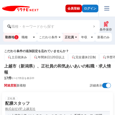
会員登録
ログイン
職種・キーワードから探す
条件保存
勤務地
職種
こだわり条件
正社員
年収
新着のみ
1
こだわり条件の追加設定を忘れていませんか？
土日祝休み
年間休日120日以上
完全週休2日制
学歴
上越市（新潟県）、正社員の和気あいあいの転職・求人情
報
17
件
1
〜
17
件目を表示中
関連度順
新着順
詳細表示
正社員
配膳スタッフ
株式会社VIP 上越支社