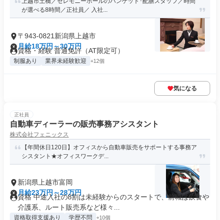
上越市土橋／セレモニーホールのバンケット･配膳スタッフ／時間
が選べる8時間／正社員／ 入社...
〒943-0821新潟県上越市
月給18万円～30万円
資格・経験 普通免許（AT限定可）
制服あり
業界未経験歓迎
+12個
気になる
正社員
自動車ディーラーの販売事務アシスタント
株式会社フェニックス
【年間休日120日】オフィスから自動車販売をサポートする事務ア
シスタント★オフィスワークデ...
新潟県上越市富岡
月給23万円～28万円
資格 中途入社の8割は未経験からのスタートで、前職は飲食や
介護系、ルート販売系など様々...
資格取得支援あり
学歴不問
+10個