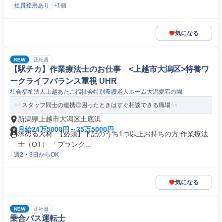
社員登用あり
+1個
気になる
NEW
正社員
【駅チカ】作業療法士のお仕事 <上越市大潟区>特養ワ
ークライフバランス重視 UHR
社会福祉法人上越あたご福祉会特別養護老人ホーム大潟愛宕の園
スタッフ同士の連携◎困ったときはすぐ相談できる職場
新潟県上越市大潟区土底浜
月給24万5000円～35万5000円
求める人材: 【必須】下記のうち1つ以上お持ちの方 作業療法
士（OT） 「ブランク...
週2・3日からOK
気になる
NEW
正社員
乗合バス運転士