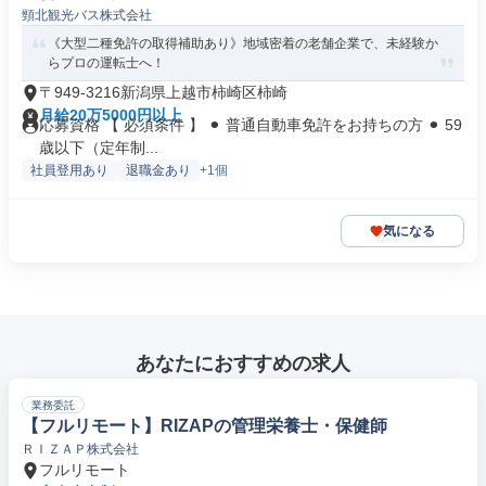
頸北観光バス株式会社
《大型二種免許の取得補助あり》地域密着の老舗企業で、未経験か
らプロの運転士へ！
〒949-3216新潟県上越市柿崎区柿崎
月給20万5000円以上
応募資格 【 必須条件 】 ⚫︎ 普通自動車免許をお持ちの方 ⚫︎ 59
歳以下（定年制...
社員登用あり
退職金あり
+1個
気になる
あなたにおすすめの求人
業務委託
【フルリモート】RIZAPの管理栄養士・保健師
ＲＩＺＡＰ株式会社
フルリモート