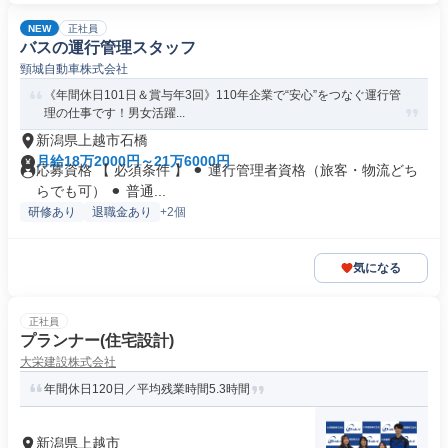
NEW
正社員
バスの運行管理スタッフ
頸城自動車株式会社
《年間休日101日＆賞与年3回》110年企業で“安心”をつなぐ運行管
理の仕事です！男女活躍...
新潟県上越市石橋
月給18万2000円～21万6000円
応募資格 【 必須条件 】 ⚫︎ 運行管理者資格（旅客・物流どち
らでも可） ⚫︎ 普通...
研修あり
退職金あり
+2個
気になる
正社員
プランナー(住宅設計)
大栄建設株式会社
年間休日120日／平均残業時間5.3時間
新潟県上越市