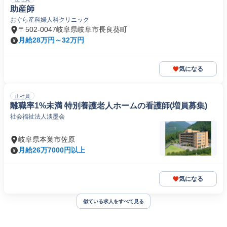
助産師
おぐら産科婦人科クリニック
〒502-0047岐阜県岐阜市長良葵町
月給28万円～32万円
気になる
正社員
離職率1%未満 特別養護老人ホームの看護師(増員募集)
社会福祉法人淡墨会
岐阜県本巣市佐原
月給26万7000円以上
気になる
似ている求人をすべて見る