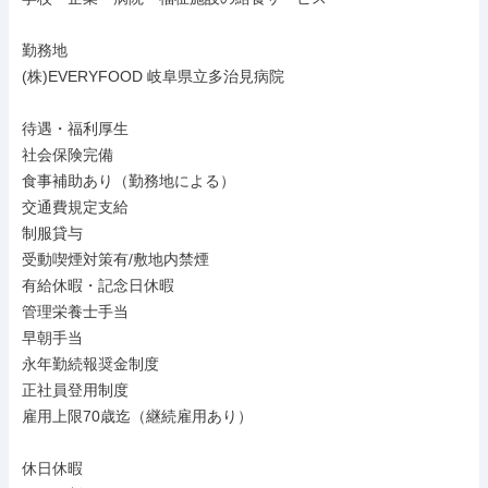
勤務地

(株)EVERYFOOD 岐阜県立多治見病院

待遇・福利厚生

社会保険完備

食事補助あり（勤務地による）

交通費規定支給

制服貸与

受動喫煙対策有/敷地内禁煙

有給休暇・記念日休暇

管理栄養士手当

早朝手当

永年勤続報奨金制度

正社員登用制度

雇用上限70歳迄（継続雇用あり）

休日休暇
