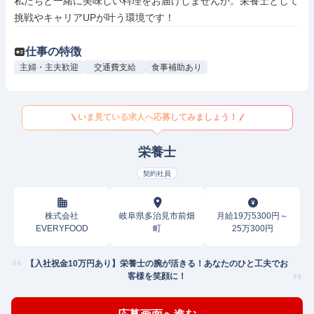
私たちと一緒に美味しい料理をお届けしませんか。栄養士として
挑戦やキャリアUPが叶う環境です！
仕事の特徴
主婦・主夫歓迎
交通費支給
食事補助あり
いま見ている求人へ応募してみましょう！
栄養士
契約社員
株式会社
岐阜県多治見市前畑
月給19万5300円～
EVERYFOOD
町
25万300円
【入社祝金10万円あり】栄養士の腕が活きる！あなたのひと工夫でお
客様を笑顔に！