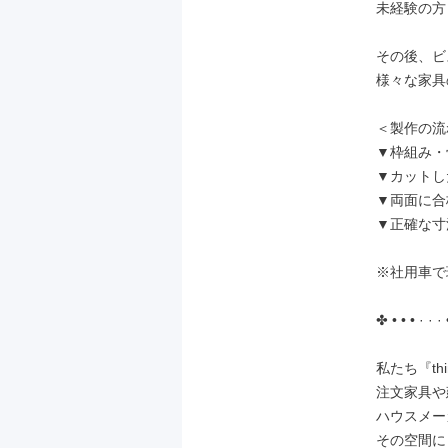
未経験の方
その後、ビ
様々な家具
＜製作の流
▼枠組み・
▼カットし
▼両面に合
▼正確な寸
※社用車で
✤ • • • · · · 
私たち『th
注文家具や
ハウスメー
その空間に