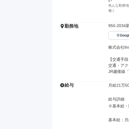
い
色んな勤務地
働く
950-20
勤務地
Goo
株式会社thin
【交通手段】
交通・アク
JR越後線
給与
月給21万50
給与詳細

※基本給・
基本給：月給 