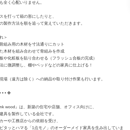
も全く心配いりません。

スを打って箱の形にしたりと、

の製作方法を順を追って覚えていただきます。

れ＞

骨組み用の木材を寸法通りにカット

た木材を組み合わせて骨組みを作成

板や化粧板を貼り合わせる（フラッシュ合板の完成）

法に微調整し、棚やベッドなどの家具に仕上げる！

現場（遠方は除く）への納品や取り付け作業も行います。

• • • ✤

ink wood』は、新築の住宅や店舗、オフィス向けに、

建具を製作している会社です。

カーや工務店からの依頼を受け、

ピタッとハマる「1点モノ」のオーダーメイド家具を生み出していま