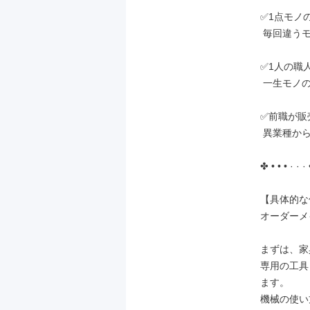
✅1点モノ
 毎回違うモノを作る楽しさとやりがいがあります。

✅1人の職
 一生モノの確かな技術が身につきます！

✅前職が販
 異業種からの転職者が多数活躍中！

✤ • • • · · · 
【具体的な
オーダーメ
まずは、家
専用の工具
ます。

機械の使い