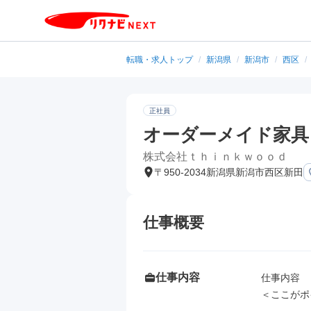
転職・求人トップ
/
新潟県
/
新潟市
/
西区
/
正社員
オーダーメイド家具
株式会社ｔｈｉｎｋｗｏｏｄ
〒950-2034新潟県新潟市西区新田
仕事概要
仕事内容
仕事内容

＜ここがポ