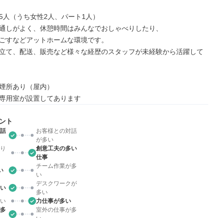
5人（うち女性2人、パート1人）

通しがよく、休憩時間はみんなでおしゃべりしたり、

ごすなどアットホームな環境です。

立て、配送、販売など様々な経歴のスタッフが未経験から活躍して
煙所あり（屋内）

専用室が設置してあります
ント
話
お客様との対話
が多い
り
創意工夫の多い
仕事
チーム作業が多
い
い
デスクワークが
い
多い
い
力仕事が多い
多
室外の仕事が多