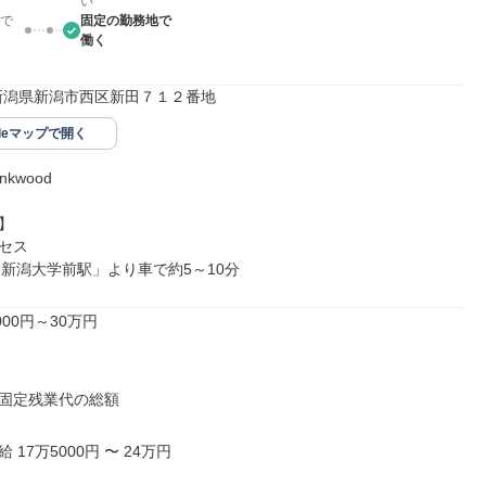
い
で
固定の勤務地で
働く
34新潟県新潟市西区新田７１２番地
gleマップで開く
kwood



セス

「新潟大学前駅」より車で約5～10分
00円～30万円

固定残業代の総額

17万5000円 〜 24万円
