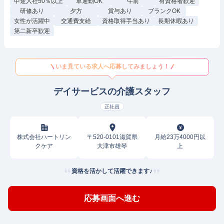
中途入社50％以上
車通勤OK
午前
有資格者歓迎
研修あり
夕方
賞与あり
ブランクOK
女性が活躍中
交通費支給
資格取得手当あり
長期休暇あり
第二新卒歓迎
いま見ている求人へ応募してみましょう！
デイサービスの介護スタッフ
正社員
株式会社ハートリン
〒520-0101滋賀県
月給23万4000円以
クケア
大津市雄琴
上
資格を活かして活躍できます♪
応募画面へ進む