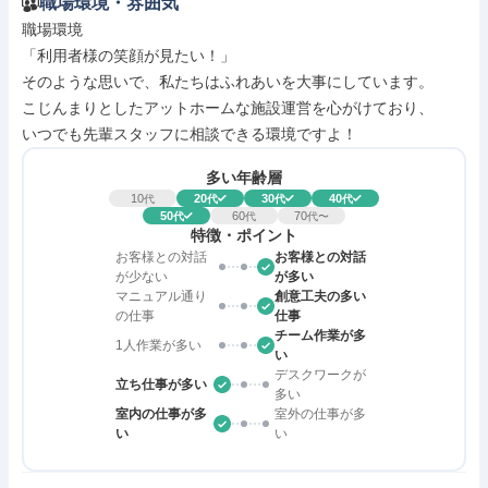
職場環境・雰囲気
職場環境

「利用者様の笑顔が見たい！」

そのような思いで、私たちはふれあいを大事にしています。

こじんまりとしたアットホームな施設運営を心がけており、

いつでも先輩スタッフに相談できる環境ですよ！
多い年齢層
10
20
30
40
代
代
代
代
50
60
70
代
代
代〜
特徴・ポイント
お客様との対話
お客様との対話
が少ない
が多い
マニュアル通り
創意工夫の多い
の仕事
仕事
チーム作業が多
1人作業が多い
い
デスクワークが
立ち仕事が多い
多い
室内の仕事が多
室外の仕事が多
い
い