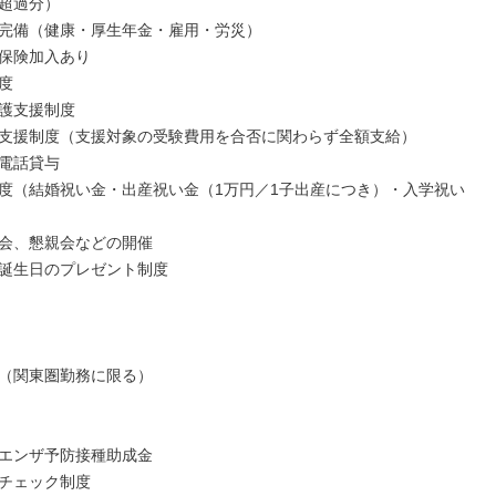
超過分）

完備（健康・厚⽣年⾦・雇⽤・労災）

保険加⼊あり



護⽀援制度

⽀援制度（⽀援対象の受験費⽤を合否に関わらず全額⽀給）

電話貸与

度（結婚祝い⾦・出産祝い⾦（1万円／1⼦出産につき）・⼊学祝い
会、懇親会などの開催

誕⽣⽇のプレゼント制度

（関東圏勤務に限る）

エンザ予防接種助成⾦

チェック制度
