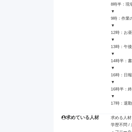
8時半：現
▼

9時：作業の
▼

12時：お昼
▼

13時：午
▼

14時半：
▼

16時：日
▼

16時半：終
▼

17時：退
求めている人材
求める人材: 
学歴不問 / 
・フリータ