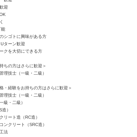
歓迎

K



能

のシゴトに興味がある方

Uターン歓迎

ークを大切にできる方

持ちの方はさらに歓迎＞

管理技士（一級・二級）

格・経験をお持ちの方はさらに歓迎＞

管理技士（一級・二級）

一級・二級）

造）

クリート造（RC造）

コンクリート（SRC造）

工法
