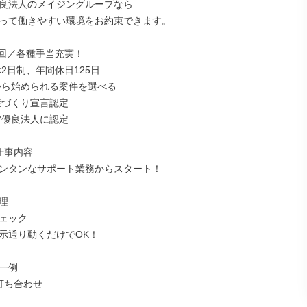
良法人のメイジングループなら

って働きやすい環境をお約束できます。

3回／各種手当充実！

2日制、年間休日125日

から始められる案件を選べる

康づくり宣言認定

営優良法⼈に認定

事内容

ンタンなサポート業務からスタート！



ェック

示通り動くだけでOK！

一例

打ち合わせ
