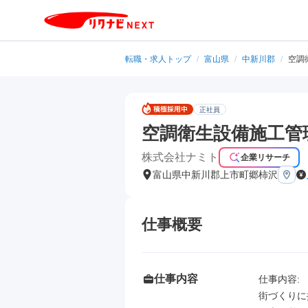
転職・求人トップ
/
富山県
/
中新川郡
/
空調
正社員
空調衛生設備施工管
株式会社ナミト
企業リサーチ
富山県中新川郡上市町郷柿沢
仕事概要
仕事内容
仕事内容: 

街づくりに