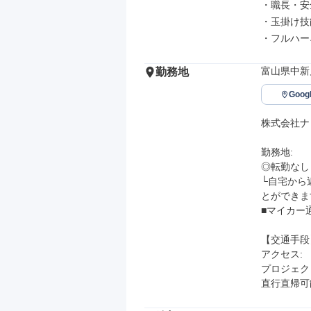
・職長・安
・玉掛け技
・フルハー
富山県中新
勤務地
Goo
株式会社ナ
勤務地: 

◎転勤なし

└自宅から
とができま
■マイカー
【交通手段】
アクセス: 

プロジェク
直行直帰可