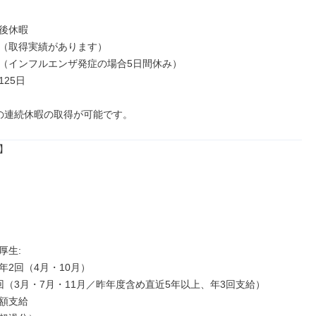
後休暇

（取得実績があります）

（インフルエンザ発症の場合5日間休み）

25日

の連続休暇の取得が可能です。


生: 

2回（4⽉・10⽉）

回（3⽉・7⽉・11⽉／昨年度含め直近5年以上、年3回⽀給）

額⽀給
