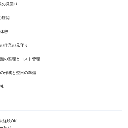
場の見回り

確認

休憩

後の作業の見守り

書類の整理とコスト管理

報の作成と翌日の準備

礼

勤！


未経験OK

ー歓迎
