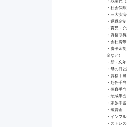
・残業代（
・社会保険
・三⼤疾病
・退職⾦制度
・育児・介
・資格取得
・会社携帯
・慶弔⾦制
⾦など）

・新・忘年
・⺟の⽇と
・資格⼿当

・赴任⼿当

・保育⼿当

・地域⼿当
・家族⼿当

・褒賞⾦

・インフル
・ストレス