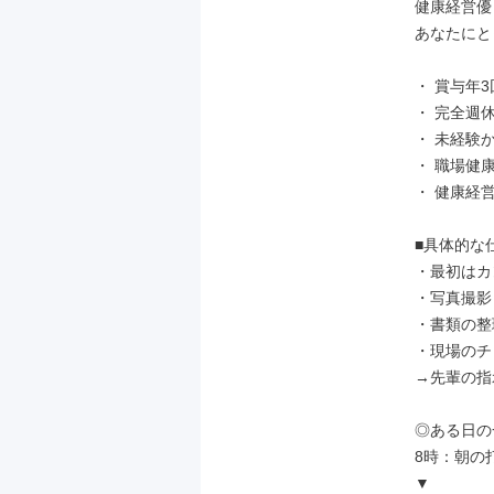
健康経営優
あなたにと
・ 賞与年
・ 完全週休
・ 未経験
・ 職場健
・ 健康経
■具体的な仕
・最初はカ
・写真撮影

・書類の整理
・現場のチ
→先輩の指
◎ある日の
8時：朝の
▼
