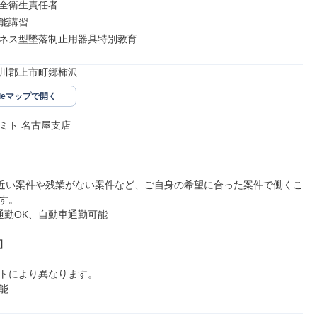
全衛生責任者

能講習

ネス型墜落制止用器具特別教育
川郡上市町郷柿沢
gleマップで開く
ミト 名古屋支店

近い案件や残業がない案件など、ご自身の希望に合った案件で働くこ
す。

通勤OK、自動車通勤可能



トにより異なります。

能