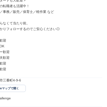
タートも大歓迎＞

の転職者も活躍中！

／事務／販売／保育士／軽作業 など

らなくて当たり前。

かりフォローするのでご安心ください◎

歓迎

K

ー歓迎

夫歓迎

歓迎

ン歓迎
三番町4-9-6
gleマップで開く
lenge