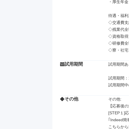
・厚生年金

待遇・福利厚
◇交通費支給
◇残業代全
◇資格取得
◇研修費全
◇寮・社宅
試用期間
試用期間あり
試用期間：1
試用期間中
その他
その他: 

【応募後の
[STEP１]応
｢Indee
こちらから