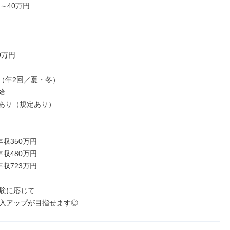
～40万円

万円

（年2回／夏・冬）



あり（規定あり）

収350万円

収480万円

収723万円

験に応じて

入アップが目指せます◎