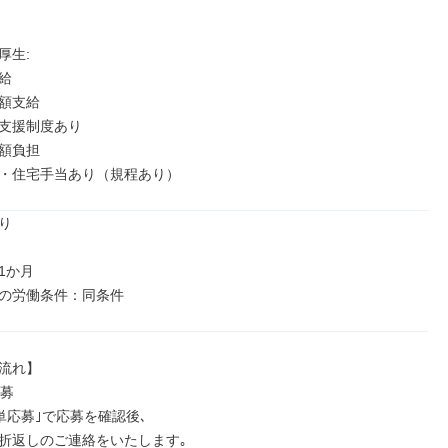
生: 



額支給

支援制度あり

額負担

・住宅手当あり（規程あり）


か月

の労働条件：同条件
流れ】

募

d簡単応募｣で応募を確認後､

折返しのご連絡をいたします｡
