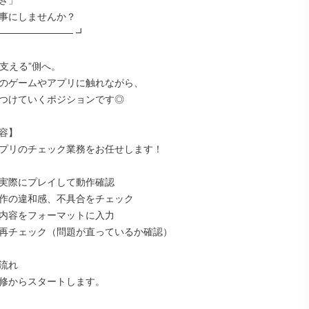
き」

事にしませんか？

─────────── ┛

”支える”側へ。

のゲームやアプリに触れながら、

つけていくポジションです◎

容】

プリのチェック業務をお任せします！

実際にプレイして動作確認

作の違和感、不具合をチェック

内容をフォーマットに入力

再チェック（問題が直っているか確認）

流れ

修からスタートします。
