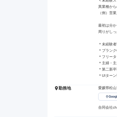
＜未経験ス
異業種から
（例）営業
最初は分か
周りがしっ
＊未経験者
＊ブランクO
＊フリータ
＊主婦・主
＊第二新卒
＊UIター
愛媛県松山市
勤務地
Goo
合同会社chal