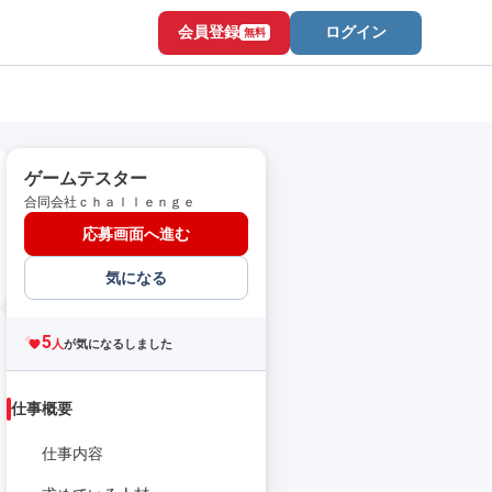
会員登録
ログイン
無料
ゲームテスター
合同会社ｃｈａｌｌｅｎｇｅ
応募画面へ進む
気になる
5
人
が気になるしました
仕事概要
仕事内容