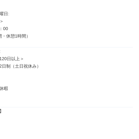
日: 



00

間・休憩1時間）


20日以上＞

2日制（土日祝休み）

休暇


