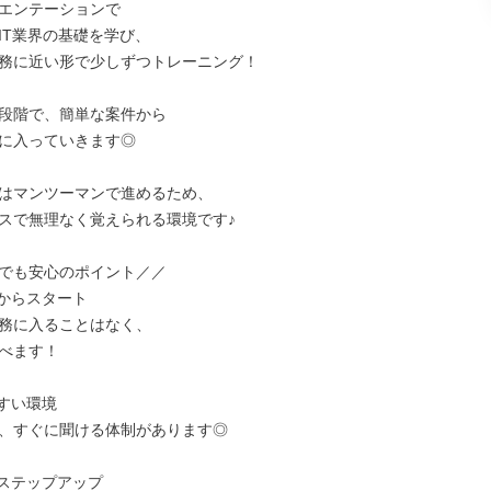
エンテーションで

IT業界の基礎を学び、

務に近い形で少しずつトレーニング！

段階で、簡単な案件から

に入っていきます◎

はマンツーマンで進めるため、

スで無理なく覚えられる環境です♪

でも安心のポイント／／

からスタート

務に入ることはなく、

べます！

すい環境

、すぐに聞ける体制があります◎

ステップアップ
