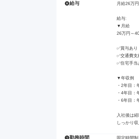
給与
月給26万円
給与: 

▼月給

26万円～40
✅賞与あり
✅交通費支給
✅住宅手当
▼年収例

・2年目：年
・4年目：年
・6年目：年
入社後は経
しっかり収
勤務時間
固定時間制
