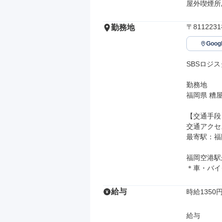
屋外喫煙所
〒81122
勤務地
Goo
SBSロジ
勤務地

福岡県 糟屋
【交通手段】
交通アクセス
最寄駅：福
福岡空港駅か
＊車・バイ
給与
時給1350円
給与
