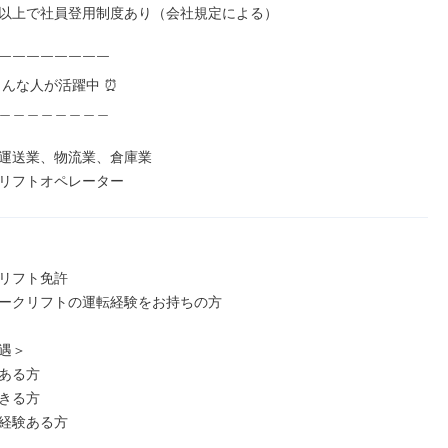
以上で社員登用制度あり（会社規定による）

￣￣￣￣￣￣￣￣

こんな人が活躍中 ⏰️

＿＿＿＿＿＿＿＿

運送業、物流業、倉庫業

リフトオペレーター
リフト免許

ークリフトの運転経験をお持ちの方

遇＞

ある方

きる方

経験ある方
