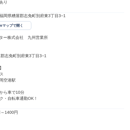
あり
31福岡県糟屋郡志免町別府東3丁目3−1
gleマップで開く
スター株式会社　九州営業所

郡志免町別府東3丁目3−1





岡空港駅

ら車で10分

ク・自転車通勤OK！
～1400円
