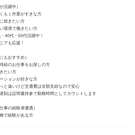
が活躍中）

くもく作業がすきな方

に就きたい方

い環境で働きたい方

代・40代・50代活躍中！

ニアも応援！

にもおすすめ）

時給のお仕事をお探しの方

きたい方

ーションが好きな方

っと遠いけど交通費は全額支給なので安心

遅刻は証明書持参で勤務時間としてカウントします

仕事の経験者優遇）

種で経験がある方