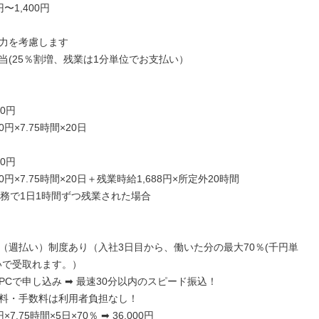
〜1,400円

力を考慮します

当(25％割増、残業は1分単位でお支払い）

0円

0円×7.75時間×20日

0円

0円×7.75時間×20日＋残業時給1,688円×所定外20時間

勤務で1日1時間ずつ残業された場合

（週払い）制度あり（入社3日目から、働いた分の最大70％(千円単
いで受取れます。）

PCで申し込み ➡ 最速30分以内のスピード振込！

料・手数料は利用者負担なし！

×7.75時間×5日×70％ ➡ 36,000円
