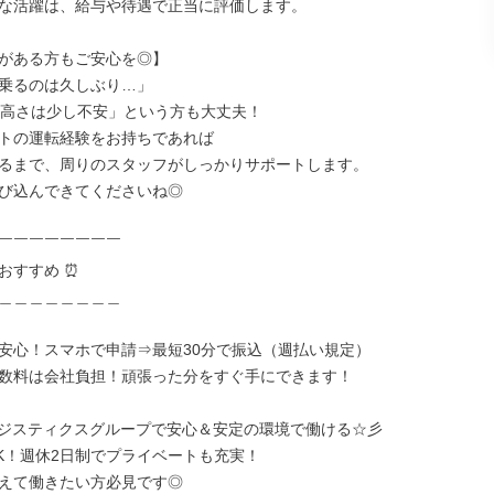
な活躍は、給与や待遇で正当に評価します。

がある方もご安心を◎】

乗るのは久しぶり…」

の高さは少し不安」という方も大丈夫！

トの運転経験をお持ちであれば

るまで、周りのスタッフがしっかりサポートします。

び込んできてくださいね◎

￣￣￣￣￣￣￣￣

おすすめ ⏰️

＿＿＿＿＿＿＿＿

安心！スマホで申請⇒最短30分で振込（週払い規定）

数料は会社負担！頑張った分をすぐ手にできます！

ロジスティクスグループで安心＆安定の環境で働ける☆彡

K！週休2日制でプライベートも充実！

えて働きたい方必見です◎
