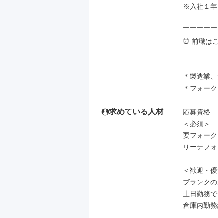
※入社１年
￣￣￣￣￣
⏰️ 前職は
＿＿＿＿＿
＊製造業、
＊フォーク
求めている人材
応募資格

＜必須＞

要フォーク
リーチフォ
＜歓迎・優
ブランクの
土日勤務で
倉庫内勤務