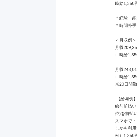
時給1,350円
＊経験・能
＊時間外手
＜月収例＞

月収209,25
∟時給1,35
月収243,01
∟時給1,35
※20日間
 【給与例】

給与前払い
位)を前払
スマホで・
しかも利用
例）1,350円