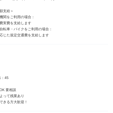
額支給＞

機関をご利用の場合：

費実費を支給します

自転車・バイクをご利用の場合：

応じた規定交通費を支給します
：45

K 要相談

よって残業あり

できる方大歓迎！