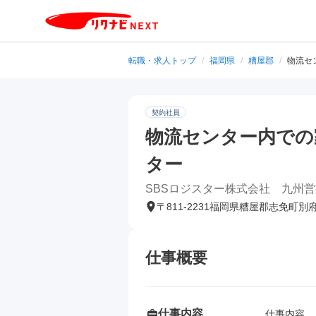
転職・求人トップ
/
福岡県
/
糟屋郡
/
物流セ
契約社員
物流センター内での
ター
SBSロジスター株式会社 九州
〒811-2231福岡県糟屋郡志免町別
仕事概要
仕事内容
仕事内容
