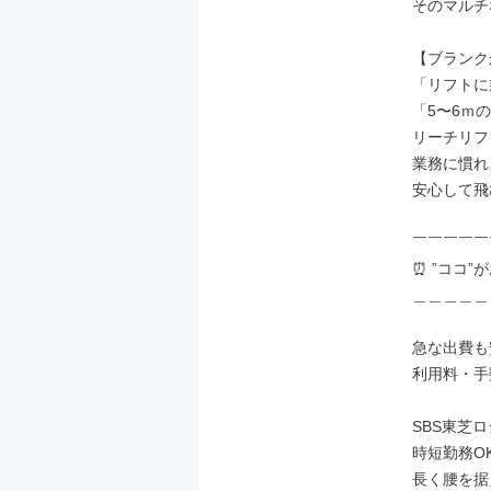
そのマルチ
【ブランク
「リフトに
「5〜6ｍ
リーチリフ
業務に慣れ
安心して飛
￣￣￣￣￣
⏰️ ”ココ”が
＿＿＿＿＿
急な出費も
利用料・手
SBS東芝
時短勤務O
長く腰を据